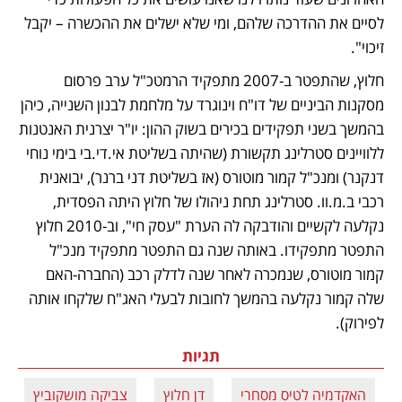
לסיים את ההדרכה שלהם, ומי שלא ישלים את ההכשרה – יקבל 
זיכוי". 
חלוץ, שהתפטר ב-2007 מתפקיד הרמטכ"ל ערב פרסום 
מסקנות הביניים של דו"ח וינוגרד על מלחמת לבנון השנייה, כיהן 
בהמשך בשני תפקידים בכירים בשוק ההון: יו"ר יצרנית האנטנות 
ללוויינים סטרלינג תקשורת (שהיתה בשליטת אי.די.בי בימי נוחי 
דנקנר) ומנכ"ל קמור מוטורס (אז בשליטת דני ברנר), יבואנית 
רכבי ב.מ.וו. סטרלינג תחת ניהולו של חלוץ היתה הפסדית, 
נקלעה לקשיים והודבקה לה הערת "עסק חי", וב-2010 חלוץ 
התפטר מתפקידו. באותה שנה גם התפטר מתפקיד מנכ"ל 
קמור מוטורס, שנמכרה לאחר שנה לדלק רכב (החברה-האם 
שלה קמור נקלעה בהמשך לחובות לבעלי האג"ח שלקחו אותה 
לפירוק). 
תגיות
האקדמיה לטיס מסחרי
דן חלוץ
צביקה מושקוביץ