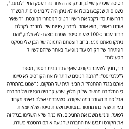
הטיסה שעליהן שילם, ובתקופה האחרונה העסק החל "לגמגם", 
כשטיסות שנקבעו בוטלו או לא ניתן היה לקבוע טיסות הכשרה 
הדרושות כדי לקבל את רישיון הטיס המסחרי המובטח. "השאירו 
אותנו באוויר", הוא אומר. לדבריו, פניות שלו לחברה לקבלת 
החזר עבור כ-100 שעות טיסה שטרם בוצעו - לא צלחו, "והם 
ניתקו מאתנו מגע. ברוב חוצפתם התמונה של הבן שלי מטקס 
הפתיחה של הקורס עוד מופיעה באתר שלהם לשיווק 
הפעילות".
דור, חניך לשעבר בקורס, שאף עבד בבית הספר, מספר 
ל"כלכליסט": "הרבה חניכים שהתחילו את הקורסים לא סיימו 
אותם בגלל ההתנהלות הבעייתית של המקום. נרשמנו בהתחלה 
כי התלהבנו מהשם של דן חלוץ, שבעיקר היה הפנים של החברה 
אבל פחות מעורב במה שקורה. כשעבדתי אצלם ראיתי מקרוב 
בעיות שהיו כמו מחסור במטוסים ושעות טיסה שלא יוצאות 
לפועל, וממש משכו את החניכים. היו כמה שלא השלימו בגלל זה 
את הקורס ותבעו את החברה שהגיעה איתם להסכמי פשרה. 