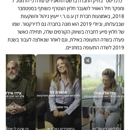
"כלכליסט" בתיק החברה ברשם התאגידים עולה כי הרמטכ"ל 
ומפקד חיל האוויר לשעבר חלוץ הצטרף כשותף בספטמבר 
2018, באמצעות חברת דן ע.ט.ר.י ייעוץ ניהול והשקעות 
שבבעלותו, וביולי 2019 הוא מונה בחברה גם לדירקטור. שמו 
של חלוץ סייע לחברה בשיווק הקורסים שלה, תחילה כאשר 
פעלה בשדה התעופה באילת, וגם לאחר שנאלצה לעבור בשנת 
2019 לשדה התעופה במחניים. 
כלכליסט דיגיטל "חינוך הוא המשימה של החיים שלי"_v
בתפקידים כאלה אי אפשר לחכות: אושרת לוי מניעה השקעות ענק מהטלפון_v
זה שינה לי את החיים: 