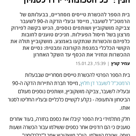
חניך: "כל חסכונותיי ירדו לטמיון"
בית הספר להכשרת טייסים מסחריים, בבעלותם של
הרמטכ"ל לשעבר, מייסד ובעלי הדקה ה-90 לשעבר
צביקה מושקוביץ ושותפים נוספים, הגיש בקשה לפירוק
מרצון בשל חיסול הפעילות. חניכים טוענים לחובות
כלפיהם והכשרות שנתקעו באמצע. מושקוביץ תולה את
הקושי הכלכלי במגפת הקורונה ומבטיח: נסיים את
ההכשרות ונחזיר את הכסף עד השקל האחרון
עמיר קורץ
|
15:39, 15.01.23
בית הספר הפרטי להכשרת טייסים מסחריים שבבעלות 
נפתח בכרטיסייה חדשה
נפתח בכרטיסייה חדשה
נפתח בכרטיסייה חדשה
הרמטכ"ל לשעבר דן חלוץ
, מייסד חברת התיירות הדקה ה-90 
ובעליה לשעבר, צביקה מושקוביץ, ושותפים נוספים מעולם 
הביטחון והתעופה - נקלע לקשיים כלכליים ובעליו החליטו לסגור 
אותו.
חלק מתלמידי בית הספר קיבלו את כספם בחזרה, בעוד אחרים 
טוענים כי הם רודפים אחר כספים ששילמו עבור הכשרה ושעות 
טיסה, שטרם הושלמו. היו"ר מושקוביץ אמר ל"כלכליסט" 