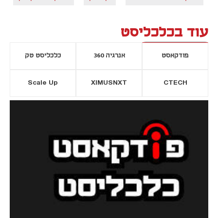
עוד בכלכליסט
פודקאסט
אנרגיה 360
כלכליסט טק
Scale Up
XIMUSNXT
CTECH
יסייה חדשה
נפתח בכרטיסייה חדשה