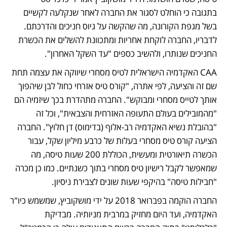
בתגובה כי הוחלט לסגור את החברה לאחר שנקלעה לקשיים 
בשל מגפת הקורונה, מה שהקשה על גיוס חניכים והדרכתם. 
לדבריו, החברה לוקחת אחריות ומתכוונת להשלים את הכשרת 
החניכים שנותרו, ולהשיב כספים "עד השקל האחרון". 
CAA האקדמיה הישראלית לטיס מסחרי שיווקה את עצמה תחת 
שם זה והציעה, לפי אתרה, "קורס טיס אזרחי כחול לבן שיהפוך 
אותך לטייס מסחרי ומבוקש". החברה מתהדרת בכך שיזמיה הם 
"מהמובילים בעולם התעופה האזרחית והצבאית", וכל זה 
"בהובלת נשיא האקדמיה רב-אלוף (בדימוס) דן חלוץ". החברה 
הציעה קורס טיס מסחרי בעלות של כרבע מיליון שקל, עבור 
הכשרה תיאורטית ומעשית, הכוללת 200 שעות טיסה, מה 
שמאפשר לקבל רישיון טיס מסחרי בתוך כשנתיים. כמו כן מכרה 
"חבילות טיסה" בהיקפי שעות שונים לצבירת ניסיון. 
החברה הוקמה בפברואר 2018 על ידי מושקוביץ, שמשמש כיו"ר 
האקדמיה, ועד היום מחזיק במרבית מניותיה. מבדיקת 