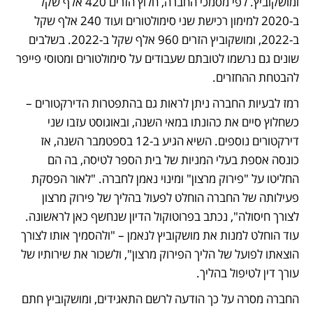
ומושקוביץ. לפי מסמכי החברה, חלוץ הזרים 420 אלף שקל 
ב-2020 למימון רכישת שני סימולטורים ועוד 240 אלף שקל 
ב-2022, ומושקוביץ הזרים 960 אלף שקל ב-2022. בשלבים 
שונים גם נרשמו לטובתם שעבודים על סימולטורים ומטוסי פייפר 
להבטחת ההחזרים. 
רמז לבעיות החברה ניתן לראות גם בהתפטרות הדירקטורים – 
כשחלוץ סיים את כהונתו במאי השנה, ובאוגוסט עזבו שני 
דירקטורים נוספים. השיא הגיע ב-12 בספטמבר השנה, אז 
כונסה אספת בעלי המניות של בית הספר לטיסה, בה הם 
החליטו על "פירוק מרצון" ומינוי נאמן לחברה. "לאור הפסקת 
פעילותה של החברה הוחלט לפעול בהליך של פירוק מרצון 
לצורך חיסולה", נכתב בפרוטוקול הדיון שנחשף כאן לראשונה. 
עוד הוחלט למנות את מושקוביץ לנאמן – "ולהסמיך אותו לצורך 
הוצאתו לפועל של הליך הפירוק מרצון", ולשכור את שירותיו של 
עורך דין לטיפול בהליך. 
החברה מסרה על כך הודעה לרשם התאגידים, ומושקוביץ חתם 