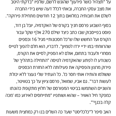
על "תצהיר כושר פירעון" שהוגש לרשם, שלפיו "בדקתי היטב 
את מצב עסקי החברה, ובאתי לכלל דעה שיש בידי החברה 
לשלם את חובותיה במלואם בתוך 12 חודשים מתחילת פירוקה".  
בסוף השבוע פרסם חניך בקורס של האקדמיה, יובל בן דוד, 
פוסט בפייסבוק שבו כתב כיצד שילם 270 אלף שקל עבור 
הקורס ועל החשש שלו ש"כל חסכונותיי מגיל 16 וכספים 
שהרווחתי במו ידיי ירדו לטמיון". לדבריו, הוא חלם להפוך לטייס 
מסחרי ולעבוד בתחום, אולם לא הספיק לסיים את הקורס, 
כשנודע לו לפתע שהאקדמיה לטיסה "התחילה בתהליך של 
פירוק מרצון והפסיקה את פעילותה ללא החזרת הכספים 
ששולמו והותירו אותי חסר כל. כל העתיד שלי נעצר ללא יכולת 
לעשות דבר". גם אביו, שמואל, פרסם ציוץ על כך בטוויטר, 
והשניים השתמשו בביטוי המפורסם של חלוץ מתקופת כהונתו 
כמפקד חיל האוויר – שהוא ושותפיו "מתייחסים לאירוע כמו 'מכה 
קלה בכנף'". 
האב סיפר ל"כלכליסט" שעד כה השלים בנו רק כמחצית משעות 