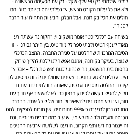
למזלי שילמתי רק 90 אלף שקל - רק את הפעימה הראשונה - 
ולא את כל עלות הקורס מראש, אז נפלתי יחסית יותר בזול. הם 
תולים את הכל בקורונה, אבל הבלגן והבעיות התחילו עוד הרבה 
לפניה".  
בשיחה עם "כלכליסט" אומר מושקוביץ: "הקורונה עשתה רע 
מאוד לענף הטיס ולבתי ספר ללימוד טיס, בין היתר גם לנו - וזו 
הסיבה המרכזית שהחלטנו על סגירת החברה. המצב הכלכלי 
שנוצר, בעיקר בקורונה, אמנם אפשר לנו ללכת להליך פירוק 
בחסות בית המשפט, מה שנהוג לכנות 'פשיטת רגל' – אבל אז 
היינו עלולים לפגוע בחניכים צעירים שחולמים להיות טייסים. לכן 
קיבלנו החלטה מוסרית וערכית, שאותה הובלתי ביחד עם דני 
חלוץ, להגיש בקשה לפירוק מרצון כדי לא להשאיר אף חניך עם 
חוב, ואנו לא מתכוונים להשאיר ולו חוב של שקל אחד. החברה 
החזירה נכון לרגע זה כ-99% מחובותיה. אין חובות לספקים, למס 
הכנסה ומע"מ ולביטוח לאומי. יש עוד כמה דברים מינוריים, וגם 
זה ייגמר בחודש וחצי הקרוב. הודענו לשלושה-ארבעה החניכים 
האחרונים שעוד נותרו לנו שאנו עושים את כל הפעולות כדי 