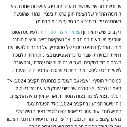
שדורשת רוב של שלושה רבעים מחבריה. אפשרות אחרת היא 
קידומה המהיר של הצעת חוק פרטית בעניין, כמו זו שהוגשה 
באחרונה על ידי ח"כ אוהד טל (הציונות הדתית).
רק ביום שישי האחרון 
הוציא האוצר תזכיר חוק
, לפיו מס הסוכר 
יוטל על משקאות ממותקים, אך משקאות דיאט ומיצים הוחרגו 
ממנו. המהלך נתפס כמנוף של סמוטריץ' על החרדים לאשר את 
דחיית הבחירות, שבה כל כך מעוניינים בציונות הדתית לנוכח 
מצבה הירוד בסקרים. כעת שינה השר את עמדתו, ובתשובה 
לשאלת "כלכליסט" אמר היום כי פרסום התזכיר היה "טעות". 
סמוטריץ' הוסיף: "אצא עם הצעדים במסגרת תקציב 2024. אל 
תאמינו לכלום. יש סדרה של דיוני עומק ולא אתנהל בשיטת 
הסלמי. נצא לציבור בצורה מסודרת ואודיע איך נראה התקציב, 
מה שיעור הגירעון בתקציב 2024, כולל הפעלת צעדי 
התייעלות". עוד אמר כי "אסור יהיה לטפל בציבור הישראלי 
בהלם קיצוצים וגזרות. נצטרך לייצר סדר עדיפויות עדכני. הציבור 
ישראלי קיבל מספיק מכות הלם הוא לא צריך מכות".