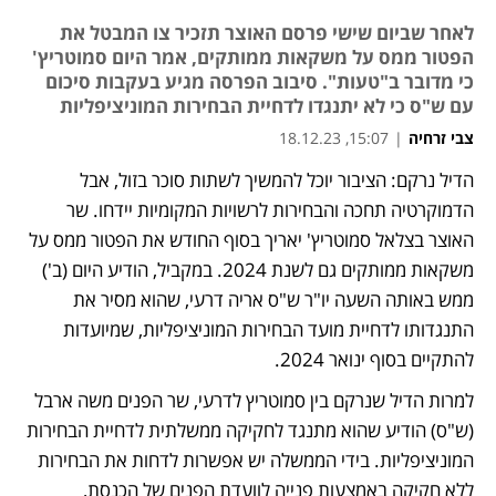
לאחר שביום שישי פרסם האוצר תזכיר צו המבטל את
הפטור ממס על משקאות ממותקים, אמר היום סמוטריץ'
כי מדובר ב"טעות". סיבוב הפרסה מגיע בעקבות סיכום
עם ש"ס כי לא יתנגדו לדחיית הבחירות המוניציפליות
צבי זרחיה
|
15:07, 18.12.23
מאמר קניות
מאמר קניות
הדיל נרקם: הציבור יוכל להמשיך לשתות סוכר בזול, אבל 
נפתח בכרטיסייה חדשה
נפתח בכרטיסייה חדשה
נפתח בכרטיסייה חדשה
הדמוקרטיה תחכה והבחירות לרשויות המקומיות יידחו. שר 
האוצר בצלאל סמוטריץ' יאריך בסוף החודש את הפטור ממס על 
משקאות ממותקים גם לשנת 2024. במקביל, הודיע היום (ב') 
ממש באותה השעה יו"ר ש"ס אריה דרעי, שהוא מסיר את 
התנגדותו לדחיית מועד הבחירות המוניציפליות, שמיועדות 
להתקיים בסוף ינואר 2024.
למרות הדיל שנרקם בין סמוטריץ לדרעי, שר הפנים משה ארבל 
(ש"ס) הודיע שהוא מתנגד לחקיקה ממשלתית לדחיית הבחירות 
המוניציפליות. בידי הממשלה יש אפשרות לדחות את הבחירות 
ללא חקיקה באמצעות פנייה לוועדת הפנים של הכנסת, 