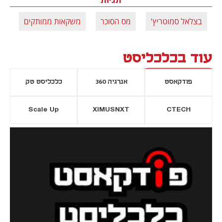
בצלאל סמוטריץ'
מס הסוכר
משקאות ממותקים
עוד בכלכליסט
פודקאסט
אנרגיה 360
כלכליסט טק
Scale Up
XIMUSNXT
CTECH
יסייה חדשה
נפתח בכרטיסייה חדשה