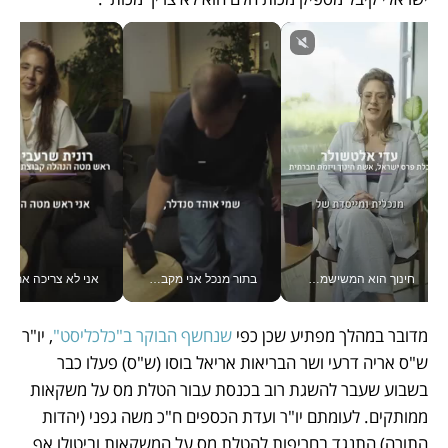
חינוך הוא המשישמה של החיים שלי - V
בתור מנכל אני מקבל מאות החלטות ביום, וה- Galaxy Z Fold8 Ultra עוזר לי לחתוך אותן מהר יותר_v
אני לא צריכה את המשרד:
מדובר במהלך מפתיע שכן כפי 
שנחשף הבוקר ב"כלכליסט"
, יו"ר 
ש"ס אריה דרעי ושר הבריאות אריאל בוסו (ש"ס) פעלו כבר 
בשבוע שעבר להשגת רוב בכנסת עבור הטלת מס על משקאות 
ממותקים. לעומתם יו"ר ועדת הכספים ח"כ משה גפני (יהדות 
התורה) התנגד בחריפות להטלת מס על המשקאות וביטולו אף 