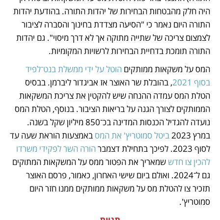
היה חלק מהבטחות הבחירות של יהדות התורה. בהודעת יהדות 
התורה היום נאמר כי "הסיעה מצדדת בחינוך והסברה לציבור 
לצמצום צריכה של שתייה מתוקה אך לא דרך מיסוי". גם יהדות 
התורה תומכת בדחיית הבחירות לרשויות המקומיות.
המס על משקאות ממותקים 
הוטל על ידי ממשלת בנט־לפיד 
בסוף 2021
, בהובלת שר האוצר אז אביגדור ליברמן. בבסיס 
הטלת המס עמדה ההנחה שיש להקטין את צריכת המשקאות 
הממותקים לצורך הגנה על בריאות הציבור. בנוסף, הטלת המס 
נועדה להגדיל הכנסות המדינה בכ־850 מיליון שקל בשנה. 
במרץ 2023 
ביטל סמוטריץ' את המס
 באמצעות הוראת שעה עד 
לסוף 2023. לפיכך בתחילת דצמבר 
הורה השר לפקידי משרדו 
להכין צו חדש
 שמאריך את הפטור ממס על המשקאות המתוקים 
גם ל־2024. ואולם ביום שישי האחרון, כאמור, פרסם האוצר 
תזכיר צו להטלת מס על משקאות ממותקים ממנו חזר היום 
סמוטריץ'.
תגיות