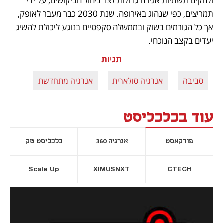
ולהקים תשתיות אגירה גדולות לצד ניהול הביקושים, על ידי 
תמריצים, כפי שנהוג באירופה. שנת 2030 כבר מעבר לאופק, 
אך כל הגורמים בשוק ובממשלה סקפטיים בנוגע ליכולת להשיג 
יעדים בקצב הנוכחי.
תגיות
סביבה
אנרגיה סולארית
אנרגיה מתחדשת
עוד בכלכליסט
פודקאסט
אנרגיה 360
כלכליסט טק
Scale Up
XIMUSNXT
CTECH
יסייה חדשה
נפתח בכרטיסייה חדשה