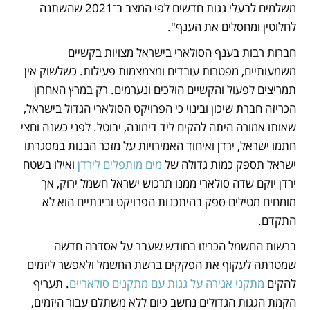
משלמים לבעלי גגות חדשים לפי המצב ב־2021 שהשתנה 
לחלוטין ומחסלים את הענף".
חברות רבות בענף הסולארי בישראל מצויות בקשיים 
משמעותיים, מפטרות עובדים ומצמצמות פעילות. כשלשוק אין 
תמריצים לפעול והקשיים הולכים ונערמים. רק במרץ האחרון 
הכריזה חברת שיכון ובינוי כי הפרויקט הסולארי הגדול בישראל, 
שאותו אמורה היתה להקים ליד דימונה, יבוטל. לפני כשנה וחצי 
חתמו ישראל, ירדן ואיחוד האמירויות על מזכר הבנות במסגרתו 
ישראל תספק כמות גדולה של 
מים מותפלים לירדן
 ואילו בשטח 
ירדן יוקם שדה סולארי ממנו תרכוש ישראל חשמל ירוק, אך 
מומחים מטילים ספק בהיתכנות הפרויקט ובינתיים הוא לא 
התקדם. 
ברשות החשמל הכריזו בחודש שעבר על אסדרה חדשה 
שמטרתה לעקוף את הפקקים ברשת החשמל ולאפשר ליזמים 
להקים 
מתקני אגירה על גגות עם מתקנים סולאריים
. תעריף 
הקמת הגגות הגדולים נחשב כיום ללא משתלם עבור היזמים, 