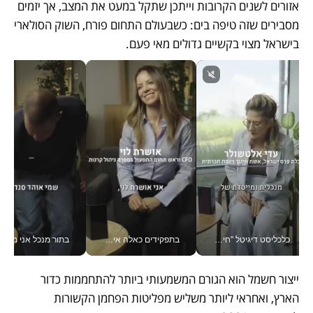
אזורים לשנים הקרובות וייתכן שתקל במעט את המצב, אך יזמים 
מסבירים שזה טיפה בים: כשבעולם התחום פורח, השוק הסולארי 
בישראל מצוי בקשיים גדולים מאי פעם.
כלכליסט דיגיטל "חינוך הוא המשימה של החיים שלי"_v
בתפקידים כאלה אי אפשר לחכות: אושרת לוי מניעה השקעות ענק מהטלפון_v
בתור מנכל אני מקבל מאות הח
ייצור חשמל הוא הגורם המשמעותי ביותר להתחממות כדור 
הארץ, ואחראי ליותר משליש מפליטות הפחמן הקשורות 