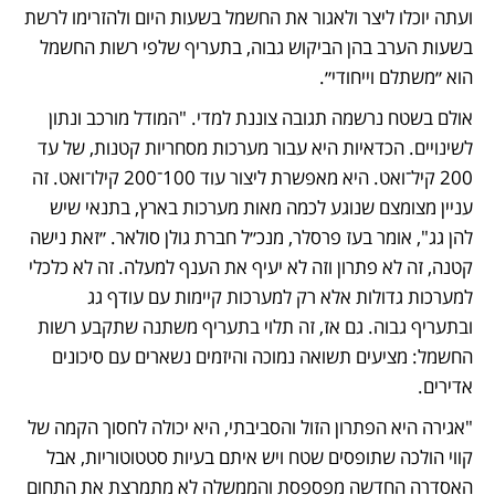
ועתה יוכלו ליצר ולאגור את החשמל בשעות היום ולהזרימו לרשת 
בשעות הערב בהן הביקוש גבוה, בתעריף שלפי רשות החשמל 
הוא ״משתלם וייחודי״. 
אולם בשטח נרשמה תגובה צוננת למדי. "המודל מורכב ונתון 
לשינויים. הכדאיות היא עבור מערכות מסחריות קטנות, של עד 
200 קיל־ואט. היא מאפשרת ליצור עוד 100־200 קילו־ואט. זה 
עניין מצומצם שנוגע לכמה מאות מערכות בארץ, בתנאי שיש 
להן גג", אומר בעז פרסלר, מנכ״ל חברת גולן סולאר. ״זאת נישה 
קטנה, זה לא פתרון וזה לא יעיף את הענף למעלה. זה לא כלכלי 
למערכות גדולות אלא רק למערכות קיימות עם עודף גג 
ובתעריף גבוה. גם אז, זה תלוי בתעריף משתנה שתקבע רשות 
החשמל: מציעים תשואה נמוכה והיזמים נשארים עם סיכונים 
אדירים. 
"אגירה היא הפתרון הזול והסביבתי, היא יכולה לחסוך הקמה של 
קווי הולכה שתופסים שטח ויש איתם בעיות סטטוטוריות, אבל 
האסדרה החדשה מפספסת והממשלה לא מתמרצת את התחום 