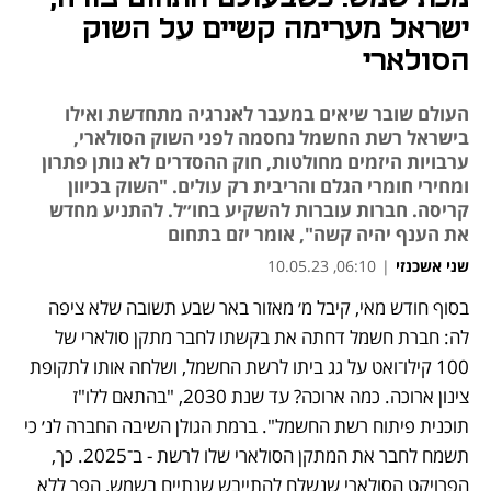
ישראל מערימה קשיים על השוק
הסולארי
העולם שובר שיאים במעבר לאנרגיה מתחדשת ואילו
בישראל רשת החשמל נחסמה לפני השוק הסולארי,
ערבויות היזמים מחולטות, חוק ההסדרים לא נותן פתרון
ומחירי חומרי הגלם והריבית רק עולים. "השוק בכיוון
קריסה. חברות עוברות להשקיע בחו״ל. להתניע מחדש
את הענף יהיה קשה", אומר יזם בתחום
שני אשכנזי
|
06:10, 10.05.23
בסוף חודש מאי, קיבל מ׳ מאזור באר שבע תשובה שלא ציפה 
נפתח בכרטיסייה חדשה
נפתח בכרטיסייה חדשה
נפתח בכרטיסייה חדשה
נפתח בכרטיסייה חדשה
נפתח בכרטיסייה חדשה
לה: חברת חשמל דחתה את בקשתו לחבר מתקן סולארי של 
100 קילו־ואט על גג ביתו לרשת החשמל, ושלחה אותו לתקופת 
צינון ארוכה. כמה ארוכה? עד שנת 2030, "בהתאם ללו"ז 
תוכנית פיתוח רשת החשמל". ברמת הגולן השיבה החברה לנ׳ כי 
תשמח לחבר את המתקן הסולארי שלו לרשת - ב־2025. כך, 
הפרויקט הסולארי שנשלח להתייבש שנתיים בשמש, הפך ללא 