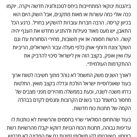
ב׳הגנות ינוקא׳ המתחייבות ביחס לטכנולוגיה חדשה ויקרה. יוקמו 
ככה אולי כמה עשרות או מאות מתקנים, אבל השוק היום הוא 
בכיוון קריסה. הרבה חברות עוברות להשקיע בחו״ל. כרגע הכל 
התאבן, יש מעט מאוד פעילות ולהתניע מחדש את הענף יהיה 
קשה. הרשת חסומה אז אין תשובות, מחירי הסחורות עלו וגם 
השקל צונח ודוחף אותן כלפי מעלה עבור הישראלים, הריביות 
עלו ואין אופק. בקצב הזה אין לישראל סיכוי להדביק את 
ההתקדמות העולמית״.   
לאורך השנים משק החשמל לא נוהל מתוך חשיבה לטווח ארוך 
בעוד שאוכלוסיית ישראל הולכת וגדלה בקצב מואץ. החלטות 
נדחו משנה לשנה, וכעת בממשלה מזהירים מפני מצבים של 
מחסור בחשמל כבר בשנים הקרובות ומנסים לקדם בבהלה 
הקמה של תחנות כוח חדשות. 
בעוד שהתחום הסולארי שרוי בחסמים ווהרשויות לא נותנות לו 
עדיפות גבוהה, תחנות הכוח הגזיות דווקא יקבלו מהרשויות רשת 
ביטחון, כשיובטחו להן תשלומי זמינות גם אם המדינה לא תרכוש 