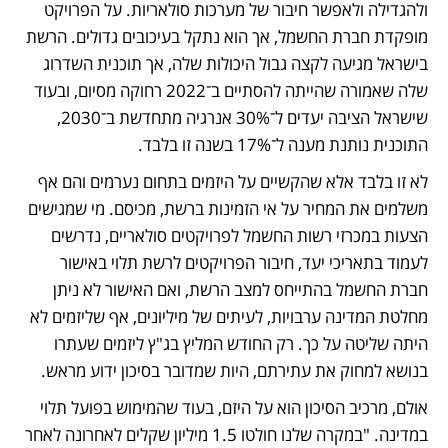
ולהגדילה ולאפשר חיבור של מערכות סולאריות. על הפרויקט 
מופקדת חברת החשמל, אך הוא נתקל בעיכובים גדולים. הרשת 
בישראל מגיעה לקצה גבול היכולות שלה, אך תוכנית השדרוג 
שלה שאמורה שהייתה להסתיים ב־2022 רחוקה מסיום, ובעוד 
שישראל הציבה יעדים ל־30% אנרגיה מתחדשת ב־2030, 
התוכנית נותנת מענה ל־17% בשנה זו בלבד.
לא זו בלבד אלא שהקשיים על היזמים בתחום נערמים והם אף 
משלמים את המחיר על אי הזמינות ברשת, מכיסם. מי שמגישים 
הצעות במכרזי רשות החשמל לפרויקטים סולאריים, נדרשים 
לעמוד בתאריכי יעד, חיבור הפרויקטים לרשת תלוי באישור 
חברת החשמל בהתייחס למצב הרשת, ואם האישור לא ניתן 
מחלטת המדינה ערבויות, לעיתים של מיליונים, אף שליזמים לא 
היתה שליטה על כך. רק החודש המליץ בג"ץ ליזמים שעתרו 
בנושא למחוק את עתירתם, היות שמדובר בסיכון ידוע מראש. 
אולם, מרכיב הסיכון הוא על היזם, בעוד שהמימוש בפועל תלוי 
במדינה. "במקרה שלנו חולטו 1.5 מיליון שקלים לאחרונה לאחר 