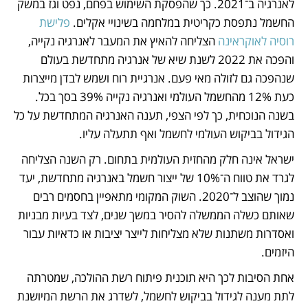
לאנרגיה ב־2021. כך שהפסקת השימוש בפחם, נפט וגז במשק 
החשמל נתפסת כקריטית במלחמה בשינויי אקלים. 
פלישת 
רוסיה לאוקראינה
 הצליחה להאיץ את המעבר לאנרגיה נקייה, 
והפכה את 2022 לשנת שיא של אנרגיה מתחדשת בעולם 
שנהפכה גם לזולה מאי פעם. אנרגיית רוח ושמש לבדן מייצרות 
כעת 12% מהחשמל העולמי ואנרגיה נקייה 39% בסך בכל. 
בשנה הנוכחית, כך לפי הצפי, תענה האנרגיה המתחדשת על כל 
הגידול בביקוש העולמי לחשמל ואף תתעלה עליו.
ישראל אינה חלק מהחזית העולמית בתחום. רק השנה הצליחה 
לגרד את טווח ה־10% של ייצור חשמל באנרגיה מתחדשת, יעד 
נמוך שהוצב ל־2020. השוק המקומי מתאפיין בחסמים רבים 
שאותם כשלה הממשלה להסיר במשך שנים, לצד בעיות מבניות 
ואסדרות משתנות שלא מצליחות לייצר יציבות או כדאיות עבור 
היזמים. 
אחת הסיבות לכך היא תוכנית פיתוח רשת ההולכה, שמטרתה 
לתת מענה לגידול בביקוש לחשמל, לשדרג את הרשת המיושנת 