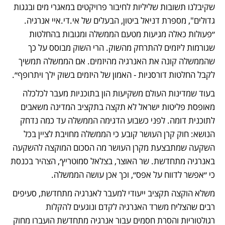
שקיבלנו תשובות שליליות לחיבור פרויקטים במאגרי מים ובגגות 
גדולים", מספרת דניאל ביטון, הבעלים של אי.די.איי אנרגיה. 
״פעולות כאלה מגיעות מטעם הממשלה ומגובות בהחלטות 
שגורמות ליזמים להתרחק מהשוק. הרי השוק מבוסס על כך 
שהממשלה קונה את האנרגיה מהיזמים. אם הממשלה תמשיך 
לקבל החלטות דורסניות - האמון של היזמים בשוק ילך ויתרופף״. 
בעוד שמדינות העולם משקיעות הון בתוכניות מעבר לכלכלה 
מאופסת פליטות ישראל לא תקצה בתקציב המדינה משאבים 
לתוכנית דומה. לפני כשבוע הדגימה הממשלה עד כמה נדחק 
הנושא: חוק קרן העושר קובע כי הממשלה מחויבת לציין בכל 
השקעה שמתבצעת מקרן העושר מה הסכום המוקצה להשקעה 
באנרגיה מתחדשת. שר האוצר, בצלאל סמוטריץ׳, הצהיר בכנסת 
כי ״אפשר לדווח על אפס״, וכך אכן עושה הממשלה. 
משלא הוקצה תקציב ייעודי למעבר לאנרגיה מתחדשת, סעיפים 
רבים שהצליח משרד האנרגיה לקדם ונוגעים להקלות 
רגולטוריות והסרת חסמים עבור אנרגיה מתחדשת הועברו מחוק 