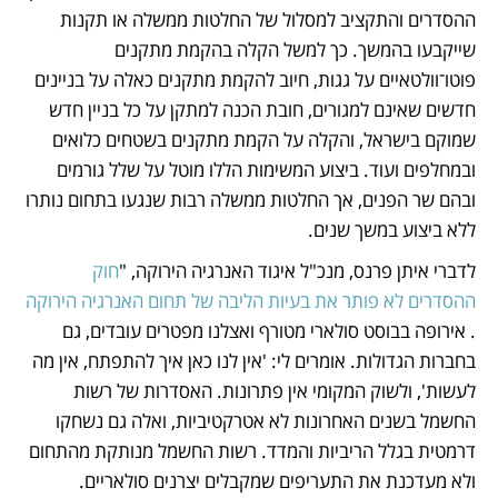
ההסדרים והתקציב למסלול של החלטות ממשלה או תקנות 
שייקבעו בהמשך. כך למשל הקלה בהקמת מתקנים 
פוטו־וולטאיים על גגות, חיוב להקמת מתקנים כאלה על בניינים 
חדשים שאינם למגורים, חובת הכנה למתקן על כל בניין חדש 
שמוקם בישראל, והקלה על הקמת מתקנים בשטחים כלואים 
ובמחלפים ועוד. ביצוע המשימות הללו מוטל על שלל גורמים 
ובהם שר הפנים, אך החלטות ממשלה רבות שנגעו בתחום נותרו 
ללא ביצוע במשך שנים.
לדברי איתן פרנס, מנכ"ל איגוד האנרגיה הירוקה, "
חוק 
ההסדרים לא פותר את בעיות הליבה של תחום האנרגיה הירוקה
. אירופה בבוסט סולארי מטורף ואצלנו מפטרים עובדים, גם 
בחברות הגדולות. אומרים לי: 'אין לנו כאן איך להתפתח, אין מה 
לעשות', ולשוק המקומי אין פתרונות. האסדרות של רשות 
החשמל בשנים האחרונות לא אטרקטיביות, ואלה גם נשחקו 
דרמטית בגלל הריביות והמדד. רשות החשמל מנותקת מהתחום 
ולא מעדכנת את התעריפים שמקבלים יצרנים סולאריים. 