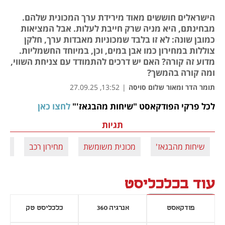
הישראלים חוששים מאוד מירידת ערך המכונית שלהם.
מבחינתם, היא מניה שרק חייבת לעלות. אבל המציאות
כמובן שונה: לא זו בלבד שמכוניות מאבדות ערך, חלקן
צוללות במחירון כמו אבן במים, וכן, במיוחד החשמליות.
מדוע זה קורה? האם יש דרכים להתמודד עם צניחת השווי,
ומה קורה בהמשך?
תומר הדר ומאור שלום סויסה
|
13:52, 27.09.25
לכל פרקי הפודקאסט "שיחות מהבגאז'" 
לחצו כאן
נפתח בכרטיסייה חדשה
תגיות
שיחות מהבגאז'
מכונית משומשת
מחירון רכב
מחי
עוד בכלכליסט
פודקאסט
אנרגיה 360
כלכליסט טק