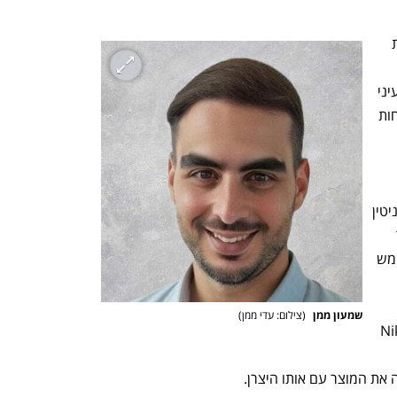
הגדרה יחסית מקובלת בפסיקה הישראלית 
טין בהקשר של גניבת עין היא 
תדמיתו החיובית של המוצר או השירות בעיני 
h – the gateway to Tech
You're NXT
הציבור, אשר הודות לה קיים שוק של לקוחות 
ההבחנה בין המוניטין של היצרן לבין המוניטין 
הגלום במוצר עצמו. מהמקרה הזה אפשר 
ללמוד שגם אלמנטים עיצוביים יכולים לשמש 
בסיס למוניטין, בתנאי שהציבור אכן מזהה 
שמעון ממן 
(
צילום: עדי ממן
)
לאחור, סימן ה"וי" המפורסם של חברת Nike 
 מובהקת למוניטין המזוהה עם 
את המוצר עם אותו היצרן. 