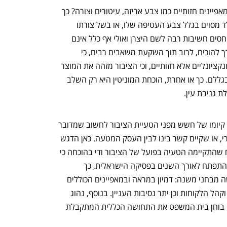
ומה באשר למוניטין של מוצר הנשען על מאפיינים חזותיים כמו צבע אריזה, עיטורים וצורה? כך 
למשל, ייתכן וצרכנים מרבים לרכוש שוקולד מסוים בגלל צבע העטיפה שלו, או בשל צורתו 
הייחודית (או שניהם גם יחד), אך אינם מייחסים חשיבות רבה לשם היצרן ואולי אף כלל אינם 
מודעים לשמו. במקרה כאמור, היצרן יצטרך להוכיח, לרוב תוך השקעת משאבים רבים, כי 
מאפייני המוצר שלו ייחודים מאוד, אינם פונקציונליים אלא חזותיים, וכי הציבור מזהה את המוצר 
על בסיס מאפיינים אלו ורוכש אותו דווקא בגללם. כך או אחרת, הוכחת המוניטין היא רק השלב 
 גניבת עין.
היסוד השני להוכחת עוולת גניבת עין הוא קיומו של חשש מפני הטעיית הציבור לחשוב שמדובר 
באותו המוצר או השירות של העסק המקורי, או שקיים קשר בינו לבין העסק המטעה. כאן הדגש 
הוא על חשש בלבד, שכן אין הכרח להוכיח שהתקיימה הטעיה בפועל של הציבור ודי בהוכחה כי 
קיימת אפשרות ממשית להטעיה. יסוד זה התפתח לאורך השנים בפסיקה הישראלית, כך 
שלמעשה הוא נבחן כיום באמצעות שלושה מבחני משנה: דמיון במראה ובמאפיינים הכוללים 
של המוצר או של אופן הצגתו, סוג המוצר וקהל הלקוחות וכן יתר נסיבות העניין. בנוסף, נהוג 
להיעזר גם במבחן השכל הישר, במסגרתו בוחן בית המשפט את התחושה הכללית המתקבלת 