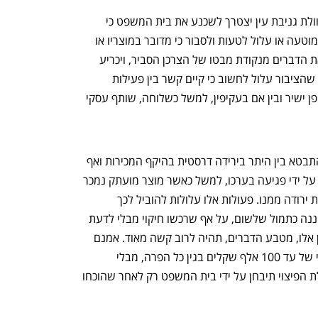
למעשה, בהתאם ליסוד השני, התובע בעוולת גניבת עין יצטרך לשכנע את בית המשפט כי 
מעשיו של הנתבע מביאים לכך שהציבור מוטעה או עלול לטעות ולסבור כי מדובר במוצריו או 
בשירותיו של התובע. בית המשפט יבחן את הדברים מנקודת מבטו של הצרכן הסביר, ויכריע 
האם קיימת אפשרות ממשית להטעיה, כך שהציבור עלול לחשוב כי קיים קשר בין פעילות 
הנתבע לבין עסקו של התובע, בין אם באופן ישיר ובין אם בעקיפין, למשל כשלוחה, שותף עסקי 
ההשלכות של עוולת גניבת עין עלולות להתבטא בין היתר בירידה דרסטית בהיקף המכירות ואף 
בפגיעה במוניטין הטוב של המוצר והיצרן על ידי פגיעה בערכו, למשל כאשר מוצר מועתק נמכר 
בסכום נמוך משמעותית מהמקור או באיכות ירודה ממנו. פעולות אלו עלולות להוביל לכך 
שצרכנים יסברו שאיכות המוצר המקורי איננה כתמול שלשום, על אף שרכשו חיקוי מבלי לדעת 
שמדובר בחיקוי. אלא שהוכחת נזקים מעין אלו, מטבע הדברים, תהיה לרוב קשה מאוד. אמנם 
ניתן לתבוע בגין גניבת עין פיצוי סטטוטורי של עד 100 אלף שקלים בגין כל הפרה, מבלי 
שהתובע נדרש להוכיח את הנזק, אך שאלת הפיצוי תיבחן על ידי בית המשפט רק לאחר שהוכחו 