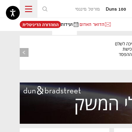
Duns 100
פורטל פיננסי
נפתח בכרטיסייה חדשה
הדואר האדום
ועידות
המהדורה הדיגיטלית
יכה לשלם
כישת
BASE: ההפסד
הרבעוני זינק ל-76