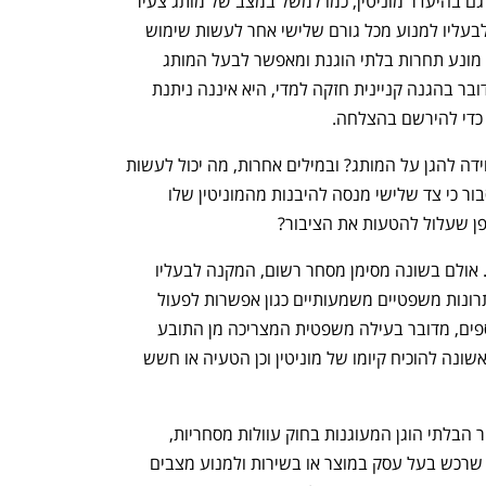
בשל כך יבחר לרכוש את הנעל המסוימת. גם בהיעדר מוניטין, כמו למשל במצב של מותג צעיר 
בתחילת דרכו, סימן מסחר רשום מאפשר לבעליו למנוע מכל גורם שלישי אחר לעשות שימוש 
במותג המוגן בקשר לאותן הסחורות, ובכך מונע תחרות בלתי הוגנת ומאפשר לבעל המותג 
לרכוש לעצמו מוניטין לאורך זמן. כיוון שמדובר בהגנה קניינית חזקה למדי, היא איננה ניתנת 
כדי להירשם בהצלחה. 
אך האם רישום סימן מסחר הוא הדרך היחידה להגן על המותג? ובמילים אחרות, מה יכול לעשות 
בעל עסק שאין לו סימן מסחר רשום, אך סבור כי צד שלישי מנסה להיבנות מהמוניטין שלו 
ופן שעלול להטעות את הציבור?
כאן בדיוק עשויה לסייע עוולת גניבת העין. אולם בשונה מסימן מסחר רשום, המקנה לבעליו 
זכויות קנייניות ברורות, חזקות ראייתיות ויתרונות משפטיים משמעותיים כגון אפשרות לפעול 
ביתר קלות לקבלת צווי מניעה וסעדים נוספים, מדובר בעילה משפטית המצריכה מן התובע 
לעמוד ברף הוכחה גבוה יותר, ובראש ובראשונה להוכיח קיומו של מוניטין וכן הטעיה או חשש 
עוולת גניבת עין היא אחת מעוולות המסחר הבלתי הוגן המעוגנות בחוק עוולות מסחריות, 
תשנ"ט-1999. מטרתה להגן על המוניטין שרכש בעל עסק במוצר או בשירות ולמנוע מצבים 