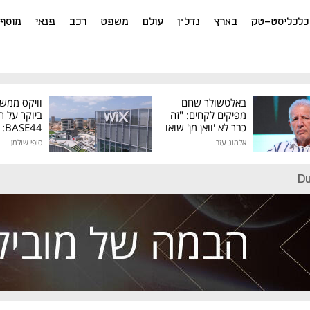
כלכליסט-טק
בארץ
נדל"ן
עולם
משפט
רכב
פנאי
מוסף
באלטשולר שחם
וויקס ממש
מפיקים לקחים: "זה
ביוקר על ר
כבר לא 'וואן מן' שואו
44
של גילעד"
אלמוג עזר
סופי שולמן
מיליון דולר
Du