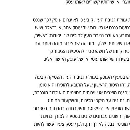
ריו או שירותיו קשורים לאותו עסק.
סעיף 1 לחוק עוולות מסחריות, המגדיר את עוולת גניבת העין, קובע כי לא יגרום עוסק לכך שנכס 
שהוא מוכר או שירות שהוא נותן, ייחשבו בטעות כנכס או כשירות של עוסק אחר, או ככאלה שיש 
להם קשר לעוסק אחר. בהתאם לכך, על התובע בעוולת גניבת העין להוכיח שני יסודות: ראשית, 
עליו להוכיח כי הוא רכש מוניטין במוצרים או בשירותים שלו, במובן זה שהציבור מזהה אותם עם 
מקור מסחרי מסוים; שנית, על התובע להוכיח קיומו של חשש סביר להטעיית הציבור כך 
שירות של אותו עוסק או של עוסק הקשור אליו.
על אף שהמושג מוניטין אינו מוזכר במפורש בסעיף העוסק בעוולת גניבת העין, הפסיקה קבעה 
כי מדובר ביסוד מרכזי של העוולה. למעשה, זהו היסוד הראשון שעל התובע להוכיח והוא טומן 
בחובו אתגר לא פשוט. הוכחת מוניטין בקשר עם מוצרים או שירותים מסוימים היא לרוב מורכבת, 
ונעשית בין היתר באמצעות סקרים צרכניים, נתונים על היקפי מכירות, והשקעות במיתוג 
ובשיווק. כמו כן, הגדרתו המדויקת של המושג מוניטין אינה פשוטה והיא נדונה בהרחבה בספרות 
נפתח בכרטיסייה חדשה
נפתח בכרטיסייה חדשה
ובפסיקות בישראל. בהתאם לכך, פותחו לאורך השנים מבחנים שונים בפסיקה לצורך בחינת 
קיומו של מוניטין. באופן כללי, ניתן לומר כי מוניטין נבנה לאורך זמן, ולכן לעסק צעיר עשוי להיות 