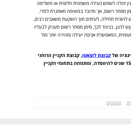
לסיכום, במקרים מסוימים עוולת גניבת העין יכולה לשמש כעילה משפטית חלופית או משלימה 
להגנה על מוניטין, גם כאשר אין בידינו סימן מסחר רשום, אך מדובר במשימה מאתגרת למדי. 
המבקש לתבוע לפי עוולת גניבת עין יידרש להוכיח תחילה, לעיתים תוך השקעת משאבים רבים, 
כי הוא אכן רכש את המוניטין עליו הוא מבקש להגן. בניגוד לכך, סימן מסחר רשום מעניק לבעליו 
הגנה קניינית ישירה והקלה ראייתית משמעותית, המאפשרת אכיפה יעילה ומהירה יותר מול 
גציה של 
קבוצת לוצאטו
, קבוצת הקניין הרוחני 
הוותיקה והמובילה בישראל החוגגת 157 שנים להיווסדה, ומתמחה בתחומי הקניין 
חר
פטנטים