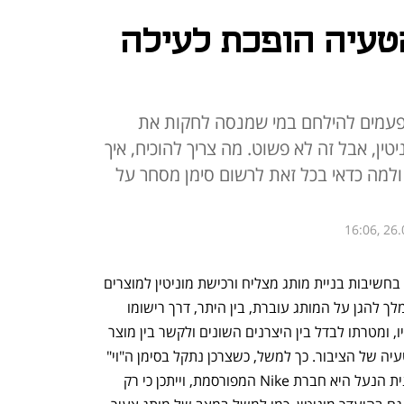
הטעיה הופכת לעילה
לפעמים להילחם במי שמנסה לחקות את
טין, אבל זה לא פשוט. מה צריך להוכיח, איך
ולמה כדאי בכל זאת לרשום סימן מסחר על
16:06, 26.
בעולם התחרותי של היום לא ניתן להפריז בחשיבות בניית מותג מצליח ורכישת מוניטין למוצרים 
או לשירותים בקרב קהל הצרכנים. דרך המלך להגן על המותג עוברת, בין היתר, דרך רישומו 
כסימן מסחר, המהווה קניין רוחני של בעליו, ומטרתו לבדל בין היצרנים השונים ולקשר בין מוצר 
או שירות מסוים למקור שלו וכך למנוע הטעיה של הציבור. כך למשל, כשצרכן נתקל בסימן ה"וי" 
על גבי נעל ספורט, הוא יכול לדעת שיצרנית הנעל היא חברת Nike המפורסמת, וייתכן כי רק 