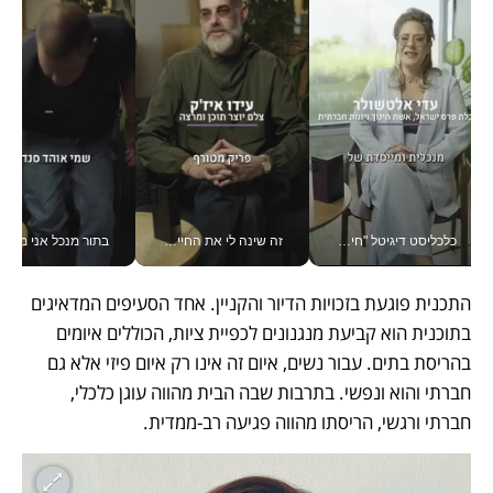
כלכליסט דיגיטל "חינוך הוא המשימה של החיים שלי"_v
זה שינה לי את החיים: איך עידו איז'ק הופך את הסמארטפון לכלי צילום מקצועי_v
בתור מנכל אני מקבל מאות הח
התכנית פוגעת בזכויות הדיור והקניין. אחד הסעיפים המדאיגים 
בתוכנית הוא קביעת מנגנונים לכפיית ציות, הכוללים איומים 
בהריסת בתים. עבור נשים, איום זה אינו רק איום פיזי אלא גם 
חברתי והוא ונפשי. בתרבות שבה הבית מהווה עוגן כלכלי, 
חברתי ורגשי, הריסתו מהווה פגיעה רב-ממדית. 