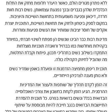
ללא פתרון מגורים הולם, כאשר היעדר חלופות מחזק את התלות 
הכלכלית שלהן בגברים ובכך נפגעת עצמאותן. נשים רבות חוות 
חרדה, דיכאון ופגיעה משמעותית בתחושת השייכות והיציבות. 
במקום לספק ביטחון ולחזק את תחושת השייכות, התוכנית יוצרת 
אקלים של חוסר יציבות שמותיר את הנשים פגיעות ומודרות.
מדינות רבות כבר הבינו שנשים הן מפתח לשינוי חברתי, במיוחד 
בקהילות מוחלשות כמו בברזיל ורואנדה תוכניות מוצלחות 
התמקדו בשילוב נשים בתהליכי תכנון, פיתוח וקבלת החלטות, 
מה שהוביל לחיזוק הקהילה כולה. 
תוכנית ריפמן מחמיצה הזדמנות זו ופועלת באופן שמדיר נשים 
ולא נותן מענה לצרכיהן הייחודיים. 
זה הזמן לקדם תהליך של שותפות ולעצור את המדיניות 
ההרסנית. הגיע הזמן לקחת בחשבון את צורכי האוכלוסייה 
הבדואית בכלל ונשים בדואיות בפרט. כל תוכנית להסדרת 
התיישבות הבדואים בנגב חייבת להיות מבוססת על שיתוף 
פעולה אמיתי, כזה שמביא בחשבון את הצרכים המגוונים של כלל 