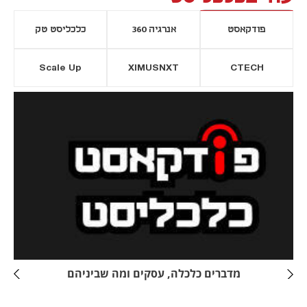
פודקאסט
אנרגיה 360
כלכליסט טק
Scale Up
XIMUSNXT
CTECH
יסייה חדשה
נפתח בכרטיסייה חדשה
מדברים כלכלה, עסקים ומה שביניהם