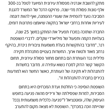
מתקן להשבת אנרגיה מפסולת עירונית המיועד לטפל בכ-300 
אלף טונות פסולת מדי שנה. פרויקט הדגל של המשרד להגנת 
הסביבה נועד להפחית את שעורי ההטמנה, ואף להוות דוגמה 
לעיריות אחרות ברחבי ישראל בתקווה שיאמצו פתרונות דומים. 
החברה שתזכה במכרז תפעיל את המתקן במשך 25 שנה, 
בעלויות הקמה ותפעול של מיליארדי שקלים. לדברי השופטת 
רנר, "מדובר בהתקשרות בעלת משמעות ציבורית ניכרת, בהיקף 
נרחב מאוד ולטווח ארוך. החשדות בעטיים מתנהלת חקירה 
פלילית נגד העותרת הם בתחום מחזור פסולת עירונית, תחום 
הקשור קשר הדוק למכרז נשוא עתירה זו. מדובר בחשדות 
להתנהלות לא תקינה של העותרת, כאשר החשד הוא למודעות 
בכירים בחברה להתנהלות זו".
השופטת הוסיפה כי החלטת ועדת המכרזים היא בתחום 
הסבירות, למרות שפסילתה של ורידיס מהווה פגיעה בחופש 
העיסוק שלה, ופוטנציאל ל"פגיעה כלכלית משמעותית (ככל 
שהייתה זוכה במכרז)". השופטת לא מצאה מקום להתערב 