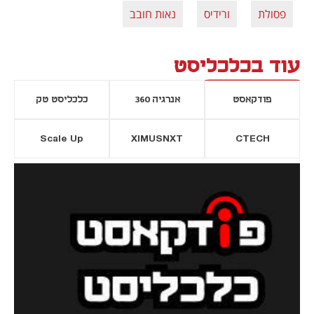
פסולת
ורידיס
נאות חובב
עוד בכלכליסט
פודקאסט
אנרגיה 360
כלכליסט טק
Scale Up
XIMUSNXT
CTECH
יסייה חדשה
נפתח בכרטיסייה חדשה