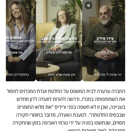
זה שינה לי את החיים: איך עידו איז'ק הופך את הסמארטפון לכלי צילום מקצועי_v
אין שעה שלא התעסקתי במשבר - טל אלכסנדרוביץ’ שגב מנהלת משברים תקשורתיים מכל מקום עם ה- Galaxy Z Fold8 Ultra שלה_v
בתפקידים כאלה אי אפשר לח
החברה ערערה לבית המשפט על החלטת ועדת המכרזים לפסול 
את השתתפותה במכרז, ודרשה להורות לוועדה לדון מחדש 
בעניינה, שכן זו לא חשפה בפני ורידיס "את מלוא החומרים 
שבבסיס החלטתה". לטענת הוועדה, מדובר בחומרי חקירה 
חסויים, שנחשפו בפניה על ידי גורמי האכיפה בזמן שהחקירה 
מתנהלת, לאור חשיבות הנושא.