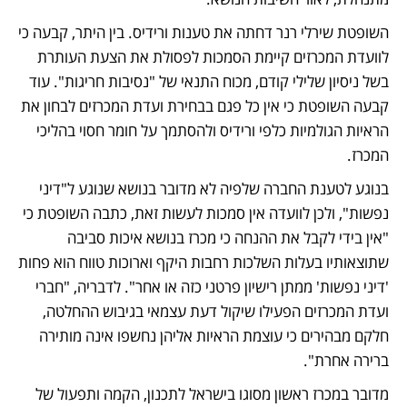
השופטת שירלי רנר דחתה את טענות ורידיס. בין היתר, קבעה כי 
לוועדת המכרזים קיימת הסמכות לפסולת את הצעת העותרת 
בשל ניסיון שלילי קודם, מכוח התנאי של "נסיבות חריגות". עוד 
קבעה השופטת כי אין כל פגם בבחירת ועדת המכרזים לבחון את 
הראיות הגולמיות כלפי ורידיס ולהסתמך על חומר חסוי בהליכי 
המכרז. 
בנוגע לטענת החברה שלפיה לא מדובר בנושא שנוגע ל"דיני 
נפשות", ולכן לוועדה אין סמכות לעשות זאת, כתבה השופטת כי 
"אין בידי לקבל את ההנחה כי מכרז בנושא איכות סביבה 
שתוצאותיו בעלות השלכות רחבות היקף וארוכות טווח הוא פחות 
'דיני נפשות' ממתן רישיון פרטני כזה או אחר". לדבריה, "חברי 
ועדת המכרזים הפעילו שיקול דעת עצמאי בגיבוש ההחלטה, 
חלקם מבהירים כי עוצמת הראיות אליהן נחשפו אינה מותירה 
ברירה אחרת".
מדובר במכרז ראשון מסוגו בישראל לתכנון, הקמה ותפעול של 