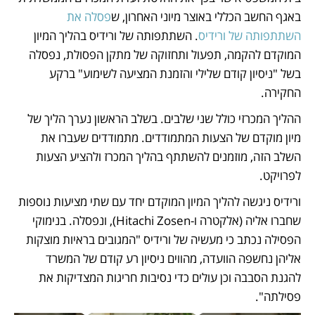
באגף החשב הכללי באוצר מיוני האחרון, ש
פסלה את 
השתתפותה של ורידיס
. השתתפותה של ורידיס בהליך המיון 
המוקדם להקמה, תפעול ותחזוקה של מתקן הפסולת, נפסלה 
בשל "ניסיון קודם שלילי והזמנת המציעה לשימוע" ברקע 
החקירה.
ההליך המכרזי כולל שני שלבים. בשלב הראשון נערך הליך של 
מיון מוקדם של הצעות המתמודדים. מתמודדים שעברו את 
השלב הזה, מוזמנים להשתתף בהליך המכרז ולהציע הצעות 
לפרויקט.
ורידיס ניגשה להליך המיון המוקדם יחד עם שתי מציעות נוספות 
שחברו אליה (אלקטרה ו-Hitachi Zosen), ונפסלה. בנימוקי 
הפסילה נכתב כי מעשיה של ורידיס "המגובים בראיות מוצקות 
אליהן נחשפה הוועדה, מהווים ניסיון רע קודם של המשרד 
להגנת הסבבה וכן עולים כדי נסיבות חריגות המצדיקות את 
פסילתה".  