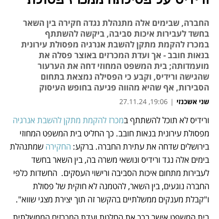
ורידיס על פסילתה ממכרז פסולת
החברה, שבימים אלה מתנהלת נגדה חקירה בין השאר
בחשד לעבירות איכות סביבה, ביקשה להשתתף
במכרז להקמת מתקן להשבת אנרגיה מפסולת עירונית
בנאות חובב - אך ועדת המכרזים באוצר פסלה את
מועמדותה; בית המשפט המחוזי דחה את הערעור
שהגישה ורידיס, וקבע כי הפסילה נמצאת בתחום
הסבירות, אף שהיא מהווה פגיעה בחופש העיסוק
שני אשכנזי
|
19:06, 27.11.24
ורידיס לא תוכל להשתתף ב
מכרז להקמת מתקן להשבת אנרגיה
נפתח בכרטיסייה חדשה
נפתח בכרטיסייה חדשה
נפתח בכרטיסייה חדשה
נפתח בכרטיסייה חדשה
מפסולת עירונית בנאות חובב. כך החליט בית המשפט המחוזי 
בירושלים שדחה את עתירת החברה. ברקע: 
החקירה 
שמתנהלת 
בימים אלה נגד ורידיס ונושאי משרה בה, בין השאר בחשד 
לעבירות מתחום איכות הסביבה ורישוי העסקים.  החשדות כלפי 
החברה נוגעים, בין השאר, להטמנה לא חוקית של פסולת 
ו"קבלת מענקים ממשלתיים בהקשר זה תוך יצירת מצגי שווא". 
בית המשפט אישר בכך את החלטת ועדת המכרזים הממשלתית 