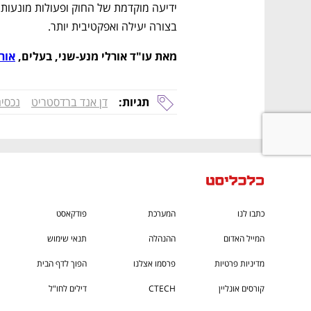
בצורה יעילה ואפקטיבית יותר.
מאת עו"ד אורלי מנע-שני, בעלים, 
אור
תגיות:
דן אנד ברדסטריט
נכסים
כתבו לנו
המערכת
פודקאסט
המייל האדום
ההנהלה
תנאי שימוש
מדיניות פרטיות
פרסמו אצלנו
הפוך לדף הבית
קורסים אונליין
CTECH
דילים לחו"ל