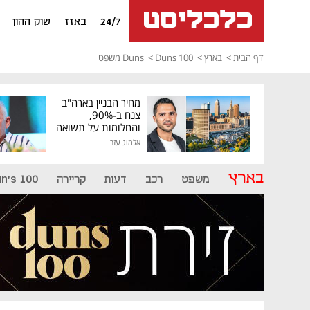
24/7
באזז
שוק ההון
דף הבית
בארץ
Duns 100
Duns משפט
מחיר הבניין בארה"ב
צנח ב-90%,
והחלומות על תשואה
גבוהה התנפצו
אלמוג עזר
בארץ
משפט
רכב
דעות
קריירה
n's 100