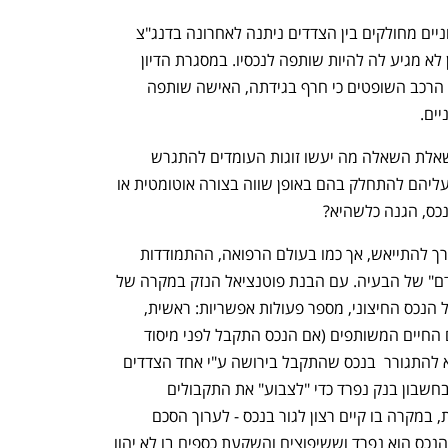
עדות טובה לקלות היתירה בה נכסים חיצוניים מחולקים בין הצדדים ניתנה לאחרונה בדנג"צ 
הבוגדת בו טען בעל שאשתו בגדה בו ולכן לא מגיע לה להיות שותפה לנכסיו. במסגרת הדיון 
הנוסף שנערך בבית המשפט העליון קבע הרכב השופטים כי חרף בגידתה, האישה שותפה 
ים. 
נוכח רוח זו העולה מכתלי בתי המשפט נשאלת השאלה מה יעשו זוגות העומדים להתגרש 
וברשות אחד מהם נכסים חיצוניים? האם עליהם להתחלק בהם באופן שווה בצורה אוטומטית או 
נכס, הגנה כלשהיא?
התשובה לכך היא שיש מה לעשות ואין צורך להתייאש, אך כמו בעולם הרפואה, ההתמודדות 
הטובה יותר צריכה להתחיל ב"אבחון מוקדם" של הבעיה. עם הבנת פוטנציאל הנזק במקרה של 
גירושין עתידיים עומדות בפני בן הזוג, בעל הנכס החיצוני, מספר פעולות אפשריות: ראשית, 
עריכת הסכם ממון טרום הנישואין או טרום החיים המשותפים (אם הנכס התקבל לפני מיסוד 
הקשר), שנית, קבלת החלטה מודעת שלא להתגורר  בנכס שהתקבל בירושה ע"י אחד הצדדים 
נפתח בכרטיסייה חדשה
נפתח בכרטיסייה חדשה
ובמידה והוא מושכר להפקיד את הכספים בחשבון בנק נפרד כדי "לצבוע" את התקבולים 
ולהבדיל אותם מכספים משותפים, שלישית, במקרה בו קיים רצון לגור בנכס - לערוך הסכם 
ולאשר אותו בבית משפט, לציין בהסכם שהנכס הוא נפרד וששיפוצים והשקעת כספים בו לא יהוו 