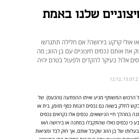
צוניים שלנו באמת
ו אולי קרקע בירושה? אם חלילה תתגרשו
ק את אותם נכסים חיצוניים עם בן הזוג; מה
ם אלו? בעיקר להקדים ולפעול בטרם יהיה
12:12, 15.07.2
זה קורה בכל תיק גירושין. שלב הדיונים על הרכוש המשותף מגיע ואיתו ההפתעה (והכעס)  של 
אחד מבני הזוג לשמוע כי בן הזוג השני מבקש לחלק בשווה גם נכסים דוגמת כסף מזומן, בית או 
מגרש אותם קיבל הראשון בירושה או במתנה במהלך חיי הנישואים. נכסים אלו נקראים נכסים 
חיצוניים וסעיף 5 (א) לחוק יחסי הממון קובע כי נכסים כאלו שהתקבלו במתנה או בירושה ו/או 
לפניהם לא יאוזנו, כלומר יישארו אך ורק בבעלותו של בן הזוג שקיבל אותם. אך חוק לבד ומציאות 