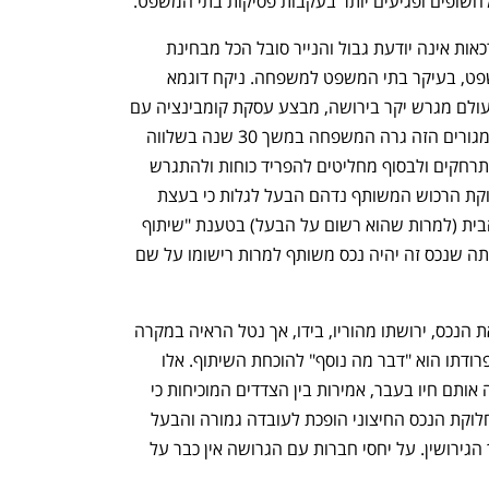
לחשופים ופגיעים יותר בעקבות פסיקות בתי המשפט.
למעשה, נדמה כי בימינו זכות הגישה לערכאות אינה יודעת גבול והנייר סובל הכל מבחינת 
התביעות שמוגשות לפתחם של בתי המשפט, בעיקר בתי המשפט למשפחה. ניקח דוגמא 
מהחיים: בעל מקבל מהוריו שנפטרו מן העולם מגרש יקר בירושה, מבצע עסקת קומבינציה עם 
קבלן ומקבל בתמורה בית מפואר. בבית המגורים הזה גרה המשפחה במשך 30 שנה בשלווה 
ובנחת, אך עם השנים בני הזוג הולכים ומתרחקים ולבסוף מחליטים להפריד כוחות ולהתגרש 
בצורה חברית. עם תחילת הדיונים על חלוקת הרכוש המשותף נדהם הבעל לגלות כי בעצת 
עורך דינה דורשת אשתו לקבל מחצית מהבית (למרות שהוא רשום על הבעל) בטענת "שיתוף 
ספציפי" בבית, כלומר שכוונת בני הזוג הייתה שנכס זה יהיה נכס משותף למרות רישומו על שם 
הבעל מנסה להיאבק בדרישה ולהשאיר את הנכס, ירושתו מהוריו, בידו, אך נטל הראיה במקרה 
של דירת מגורים אינו קשה וכל שנדרש מפרודתו הוא "דבר מה נוסף" להוכחת השיתוף. אלו 
יכולים להיות ילדים משותפים, חיי הרמוניה אותם חיו בעבר, אמירות בין הצדדים המוכיחות כי 
מדובר על נכס משותף,  וכיו"ב. סוף דבר, חלוקת הנכס החיצוני הופכת לעובדה גמורה והבעל 
המאוכזב חש כי הוא יצא בשן ועין מתהליך הגירושין. על יחסי חברות עם הגרושה אין כבר על 