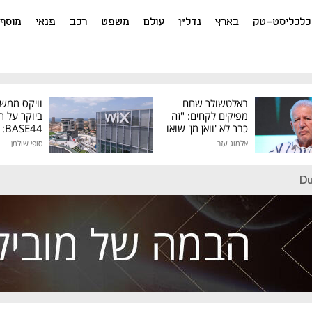
כלכליסט-טק
בארץ
נדל"ן
עולם
משפט
רכב
פנאי
מוסף
באלטשולר שחם
וויקס ממש
מפיקים לקחים: "זה
ביוקר על ר
כבר לא 'וואן מן' שואו
44
של גילעד"
אלמוג עזר
סופי שולמן
מיליון דולר
Du