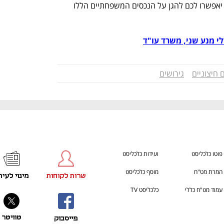
ידיעה מוקדמת של החוק ופעולות מונעות יאפשרו לכם להגן על הנכסים המשפחתיים הללו 
לי מנע שני, משרד עו"ד
 חיצוניים
גירושים
פוטו כלכליסט
ועידות כלכליסט
המרת מט"ח
מוסף כלכליסט
שרות לקוחות
מינוי לעית
עמוד מט"ח כללי
כלכליסט TV
טוויטר
פייסבוק