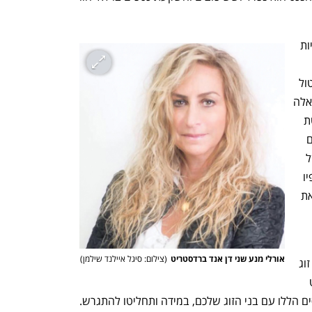
פעולות אפשריות נוספות הן קביעת סנקציות 
h – the gateway to Tech
You're NXT
(לאחרונה מוגשות יותר ויותר תביעות לביטול 
הסכמי ממון שנערכו טרום הנישואין ואף כאלה 
שנערכו במהלך הנישואין – תביעות בשיטת 
"מצליח") וכמו כן, במקרה של קבלת כספים 
חיצוניים בהם עושה בן הזוג שימוש, למשל 
עבור פירעון משכנתא, יש לערוך הסכם לפיו 
אם יימכר הבית/הדירה יוחזר למי שהביא את 
י המחוקק 
אורלי מנע שני דן אנד ברדסטריט
(
צילום: סיגל איילנד שילמן
)
ביקש להגן על הנכסים החיצוניים של בני זוג 
נשואים הרי שבפועל פסיקות בתי המשפט 
קובעות לא פעם שיש לחלוק גם את הנכסים הללו עם בני הזוג שלכם, במידה ותחליטו להתגרש. 