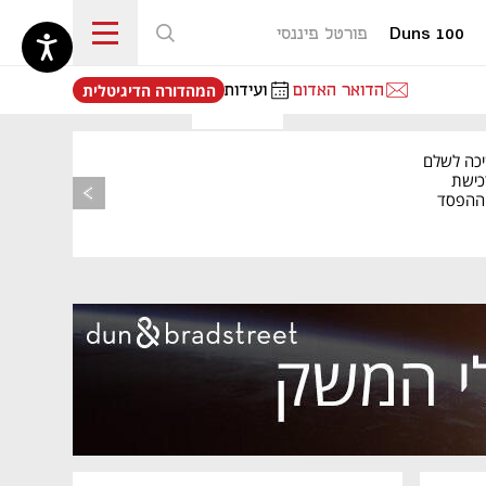
Duns 100
פורטל פיננסי
נפתח בכרטיסייה חדשה
הדואר האדום
ועידות
המהדורה הדיגיטלית
יכה לשלם
כישת
BASE: ההפסד
הרבעוני זינק ל-76