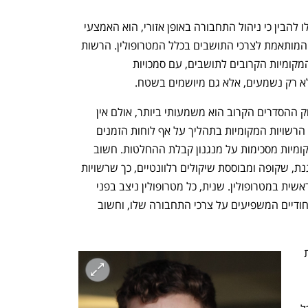
שהרי גם במדינות העולם המערבי  השכילו להבין כי ניהול התחבורה באופן אזורי, הוא האמצעי 
המקצועי ביותר לאספקת תחבורה יעילה, המותאמת לצרכי התושבים בכלל המטרופולין. הרשות 
המטרופולינית באמצעות ראשי הרשויות המקומיות הקרובים לתושבים, עם סמכויות 
א רק נשמעים, אלא גם מיושמים בשטח.
קידום רשויות מטרופוליניות לתחבורה בחוק ההסדרים הקרוב הוא משמעותי ביותר, אולם אין 
להתעלם מהחשיבות הקריטית של שיתוף הרשויות המקומיות בתהליך על אף לוחות הזמנים 
הקצרים. ראשית, יש לוודא שהרשויות המקומיות מסכימות על מנגנון קבלת ההחלטות. חשוב 
להבטיח שחלוקת כוח ההצבעה תהיה הוגנת, שקופה ומבוססת שיקולים רלוונטיים, כך שרשויות 
קטנות ובינוניות לא יידרסו על ידי העיר הראשית במטרופולין. שנית, כל מטרופולין ניצב בפני 
אתגרים גיאוגרפיים, דמוגרפיים וכלכליים יחודיים המשפיעים על צרכי התחבורה שלו, וחשוב 
בגוש דן למשל, המאופיין בצפיפות עירונית 
מבחינת תושבים ושטח, הצורך בפתרונות 