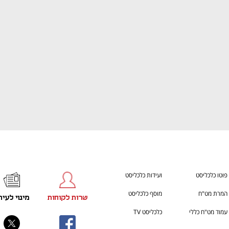
ענף במתח גבוה
מדברים כלכלה, עסקים ומה שב
פוטו כלכליסט
ועידות כלכליסט
המרת מט"ח
מוסף כלכליסט
שרות לקוחות
מינוי לעית
עמוד מט"ח כללי
כלכליסט TV