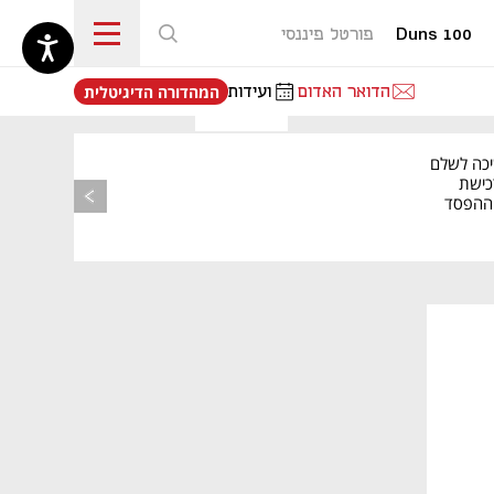
Duns 100
פורטל פיננסי
נפתח בכרטיסייה חדשה
הדואר האדום
ועידות
המהדורה הדיגיטלית
יכה לשלם
כישת
BASE: ההפסד
הרבעוני זינק ל-76