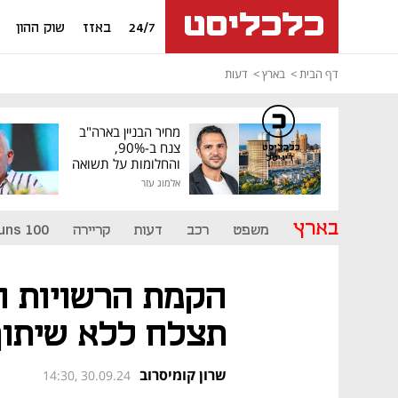
24/7
באזז
שוק ההון
דף הבית
בארץ
דעות
מחיר הבניין בארה"ב
צנח ב-90%,
כלכליסט
דיגיטל
והחלומות על תשואה
גבוהה התנפצו
אלמוג עזר
בארץ
משפט
רכב
דעות
קריירה
uns 100
הקמת הרשויות ה
תצלח ללא שיתוף
שרון קומיסרוב
14:30, 30.09.24