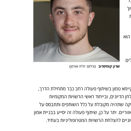
תחבורתיים משותפים הוא דחוף במיוחד. כל 
רשות מקומיות במטרופולין זה נוטה "למשוך 
את השמיכה לכיוונה", מתוך רצון לקדם את 
במטרופולין ירושלים, לעומת זאת, האתגר הוא 
השונים, תוך מתן מענה לצרכים של ירושלים 
שרון קומיסרוב 
(
צילום: יוליה אורמן
)
מטרופוליניות אלו והקמתו של מנגנון בר קיימא טמון בשיתוף פעולה רחב כבר מתחילת הדרך, 
בהזמנת כלל בעלי העניין המעורבים לשולחן הדיונים, ובייחוד ראשי הרשויות המקומיות 
ועובדיהן, כך שיוכלו ליצור בסיס איתן לחקיקה שתהיה מקובלת על כלל השותפים ותתבסס על 
הבנה מעמיקה של הצרכים המקומיים והאזוריים. יתר על כן, שיתוף פעולה זה יסייע בבניית אמון 
יוניים להצלחת הרשויות המטרופוליניות בעתיד.