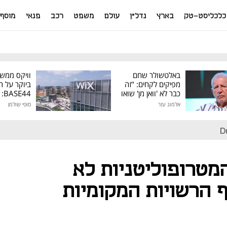
כלכליסט-טק
בארץ
נדל"ן
עולם
משפט
רכב
פנאי
מוסף
באלטשולר שחם
וויקס ממש
מפיקים לקחים: "זה
ביוקר על ר
כבר לא 'וואן מן' שואו
44
של גילעד"
אלמוג עזר
סופי שולמן
מיליון דולר
D
מטרופוליטניות לא
 הרשויות המקומיות