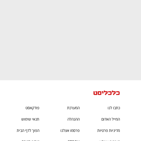
CTech – the
הבית של ההייטק הישראלי
כתבו לנו
המערכת
פודקאסט
המייל האדום
ההנהלה
תנאי שימוש
מדיניות פרטיות
פרסמו אצלנו
הפוך לדף הבית