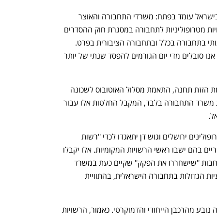
צעד מהותי בשיפור התחבורה הציבורית בישראל עומד בפתח: משרדי התחבורה והאוצר 
מקדמים, פעם נוספת, את הקמתן של רשויות מטרופוליניות לתחבורה במסגרת חוק ההסדרים 
הקרוב. מהלך זה צפוי לחולל שינוי משמעותי בתחבורה בכלל ובתחבורה הציבורית בפרט. 
הרפורמה עתידה להקל על הפקקים מהם אנו סובלים מדי יום הגורמים להפסד שנתי של יותר 
במצב הנוכחי, אפילו שינויים קטנים כדוגמת הזזת תחנה, התאמת מסלול האוטובוס לשכונה 
חדשה או הוספת תדירות נמצאים בסמכות משרד התחבורה בלבד, המקבל החלטות אלו עבור 
אם תעבור ההצעה, רשויות מקומיות במטרופולינים ירושלים וגוש דן יתאגדו לכדי "רשות 
מטרופולינית לתחבורה" – תאגידים סטוטוריים בהם ישבו ראשי הרשויות המקומיות. אלו יקבלו 
סמכויות ניהול, תכנון והפעלת תחבורה נרחבות "שישחררו את הפקק" שקיים כעת במשרד 
התחבורה. הן יאפשרו למשרד לעסוק בבעיות הגדולות בתחבורה הישראלית, בהתוויית 
כוחן של הרשויות המטרופוליניות לתחבורה נובע מהרכבן הייחודי והדמוקרטי. כאמור, הרשויות 