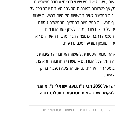
שיתוף הפעולה המדובר מציב אתגר משמעותי, שכן הוא דורש שינוי בדפוסי עבודה מושרשים 
במשרד התחבורה, ומשרדי הממשלה בכלל, אך כשלונות רפורמות מהעבר מעידים יותר מכל על 
חשיבותו. בהקשר זה כדאי להזכיר את ניסיונות המדינה לאיחוד רשויות מקומיות בראשית שנות 
האלפיים, שכשלו בעיקר בשל היעדר שיתוף הרשויות המקומיות בתהליך. הממשלה ניסתה 
לכפות על ערים רבות את מדיניות האיחודים על פי צו רצונה, מבלי לשתף את הגורמים 
המקומיים, מה שהוביל להתנגדות ולחוסר הסכמה רחבה. כתוצאה מכך, מרבית האיחודים לא 
וד מונסון ומודיעין מכבים רעות.
הקמת רשויות מטרופוליניות לתחבורה היא הזדמנות היסטורית לשיפור התחבורה הציבורית 
בישראל. אך כדי להצליח, יש לפעול יחד. זה הזמן שכל הגורמים – משרדי התחבורה והאוצר, 
הרשויות המקומיות והציבור – יתאחדו סביב מטרה זו. אחרת, גם אם ההצעה תעבור בחוק 
יאות.
הכותב הוא ראש צוות תחבורה בארגון ישראל 2050 מבית "תנועה ישראלית", מיוזמי 
הקמה של רשויות מטרופוליניות לתחבורה
ורה
תחבורה ציבורית
רשויות מטרופוליניות