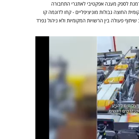
המקומיות חסרות הסמכויות הנדרשות על־מנת לספק מענה אפקטיבי לאתגרי התחבורה 
האזוריים. אך מנגד, תחבורה היא סוגיה מקומית החוצה גבולות מוניציפליים - קחו לדוגמה קו 
אוטובוס החוצה מספר ערים - מה שמחייב שיתוף פעולה בין הרשויות המקומיות ולא ניהול נפרד 