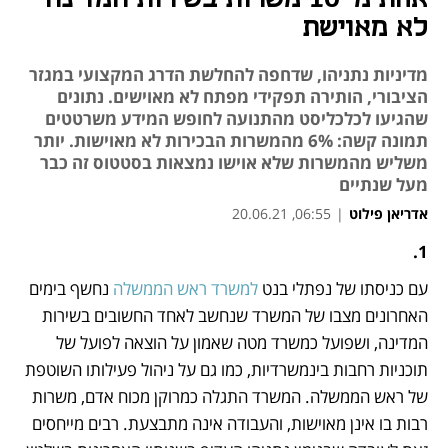
לא מאוישת
מדיניות נתניהו, שדחפה להחלשת הדרג המקצועי במגזר
הציבורי, הותירה תפקידי מפתח לא מאוישים. נתונים
שהגיעו לכלכליסט מהתנועה לחופש המידע משרטטים
תמונה קשה: 6% מהמשרות הבכירות לא מאוישות. יותר
משליש מהמשרות שלא אוישו נמצאות בסטטוס זה כבר
מעל שנתיים
אדריאן פילוט
|
06:55, 20.06.21
1. 
נפתח בכרטיסייה חדשה
נפתח בכרטיסייה חדשה
נפתח בכרטיסייה חדשה
נפתח בכרטיסייה חדשה
נפתח בכרטיסייה חדשה
נפתח בכרטיסייה חדשה
נפתח בכרטיסייה חדשה
עם כניסתו של נפתלי בנט 
למשרד ראש הממשלה
 נחשף בימים 
האחרונים מצבו של המשרד שנחשב לאחד החשובים בשירות 
המדינה, ושפועל כמשרד מטה שאמון על הוצאה לפועל של 
תוכניות רחבות בינמשרדיות, כמו גם על ניהול פעילותו השוטפת 
של ראש הממשלה. המשרד התגלה כמרוקן מכוח אדם, משרות 
רבות בו אינן מאוישות, והעבודה אינה מתבצעת. רבים מייחסים 