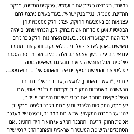
במיוחד. הקבוצה כוללת את היועמ"ש, פרקליט המדינה, מבקר 
המדינה, מפכ"ל, ונגיד בנק ישראל. בעוד בעולם ניתנת להם 
עצמאות גם באמצעות החוקה, אצלנו חלק מסמכויותיהן 
הבסיסיות אינן מוסדרות אפילו בחוק. לכן, הכרחי שמינוים יהיה 
לכל הפחות קבוע ולא זמני. בשנים האחרונות, חלק ניכר מהם 
מאוישים באופן לא רציף על ידי ממלאי מקום וחלק אחר מתמודד 
עם איומים על המשך עצמאותו. אלה נובעים אולי מחוסר הסכמה 
פוליטית, אבל החשש הוא שזה נובע גם משאיפה בוטה 
לפוליטיזציה והחלשת תפקידים אלה והאתוס שלהם" הוא מסכם. 
לדבריו, "בעשור האחרון, ולמעשה, עוד בממשלת נתניהו 
הראשונה, השמרנות המקומית מקדמת מודל נשיאותי, שבו 
הפוליטיקאים בוחרים את בכירי השירות הציבורי ישירות. 
לעומתה, התפיסות הליברליות עומדות בקרב בלימה ומבקשת 
להגן על המבנה המקצועי של שירות המדינה, ובפרט של מערכת 
אכיפת החוק. לדעתי, המבנה המקצועי הוא היחידי ההגיוני, אם 
מסתכלים על שיטת המשטר הישראלית והאתגר הדמוקרטי שלה 