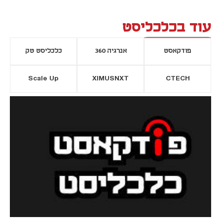
עוד בכלכליסט
פודקאסט
אנרגיה 360
כלכליסט טק
Scale Up
XIMUSNXT
CTECH
יסייה חדשה
נפתח בכרטיסייה חדשה