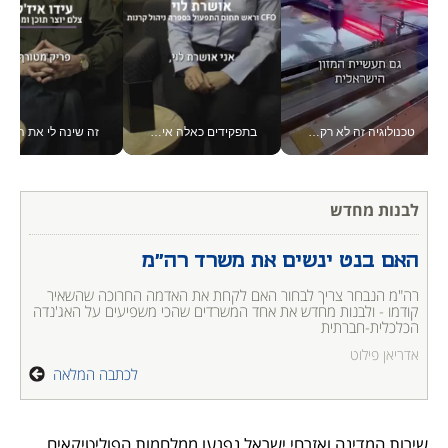
טכנולוגיה זה לא רק בהייטק: גם תעשיית המזון הישראלית מאמצת כלי AI, אוטומציה וניתוח דאטה בזמן אמת
בתפקידים כאלה אי אפשר לחכות: אושרת לוי מניעה השקעות ענק מהטלפון_v
זה שינה לי את החיים: איך עידו איז'ק הופך את הסמארטפון לכלי צילום מקצועי_v
לבנות מחדש
האם בנט ינשים את משרד רה"מ
רה"מ הנבחר צריך לבחור האם לקחת את האדמה החרוכה שהשאיר 
קודמו - ולבנות מחדש את אחד המשרדים שהכי משפיעים על האג'נדה 
הכלכלית-חברתית
אדריאן פילוט
לכתבה המלאה
שירות המדינה ואזרחי ישראל נפגעו ממלחמות הפוליטיקאים 