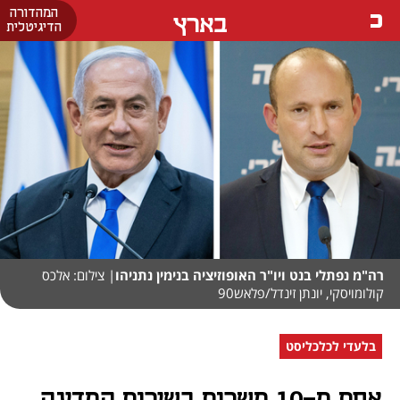
המהדורה
בארץ
הדיגיטלית
רה"מ נפתלי בנט ויו"ר האופוזיציה בנימין נתניהו
| צילום: אלכס
קולומויסקי, יונתן זינדל/פלאש90
בלעדי לכלכליסט
אחת מ-10 משרות בשירות המדינה