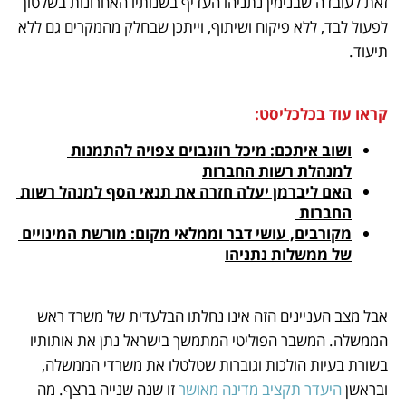
זאת לעובדה שבנימין נתניהו העדיף בשנותיו האחרונות בשלטון 
לפעול לבד, ללא פיקוח ושיתוף, וייתכן שבחלק מהמקרים גם ללא 
תיעוד.
קראו עוד בכלכליסט:
ושוב איתכם: מיכל רוזנבוים צפויה להתמנות 
למנהלת רשות החברות
האם ליברמן יעלה חזרה את תנאי הסף למנהל רשות 
החברות 
מקורבים, עושי דבר וממלאי מקום: מורשת המינויים 
של ממשלות נתניהו
אבל מצב העניינים הזה אינו נחלתו הבלעדית של משרד ראש 
הממשלה. המשבר הפוליטי המתמשך בישראל נתן את אותותיו 
בשורת בעיות הולכות וגוברות שטלטלו את משרדי הממשלה, 
ובראשן 
היעדר תקציב מדינה מאושר
 זו שנה שנייה ברצף. מה 