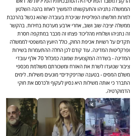
הרקע למשבר הפוליטי היה הסתבכויותיו הפליליות של ראש 
הממשלה נתניהו והתעקשותו להמשיך לאחוז בהגה השלטון 
למרות חולשתו הפוליטית שניכרת בעובדה שהוא נכשל בהרכבת 
ממשלה יציבה שוב ושוב, אחרי ארבע מערכות בחירות. בהקשר 
זה נתניהו ושלוחיו מהליכוד פצחו זה מכבר במתקפה חסרת 
תקדים על רשויות אכיפת החוק, כולל היועץ המשפטי לממשלה 
ופרקליטות המדינה. עוד קודם לכן החלה ההתעמרות בשירות 
המדינה - בשדרה המקצועית שמונה כמכלול 70 אלף עובדי 
ציבור שנועדו לשרת את האזרח ומשכורתם משולמת מכספי 
משלם המסים - בטענה שה״פקידים״ מונעים משילות. לימים 
התברר כי אותה משילות היא נסיון לעקוף ולכרסם את חוקי 
הדמוקרטיה.