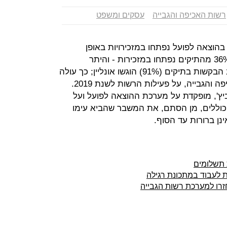
רשות האכיפה והגבייה
עסקים ומשפט
2 כ-80% מהתיקים בהוצאה לפועל נפתחו במזכירויות באופן
פרונטלי, נכון לסוף שנת 2019 רק כ-36% מהתיקים נפתחו במזכירות - והיתר
בתקשורת מקוונת (64%). כמו כן, רוב הבקשות בתיקים (91%) הוגשו אונליין; כך עולה
מדו"ח שפרסמה היום (ב') רשות האכיפה והגבייה, על פעילות הרשות לשנת 2019.
ץ', מופקדת על מערכת ההוצאה לפועל ועל
 כוללים, מן הסתם, את המשבר שהביא עימו
ינן ברורות עד הסוף.
 תשלומים
 לעבוד במתכונת רגילה
זרו למערכת רשות הגבייה