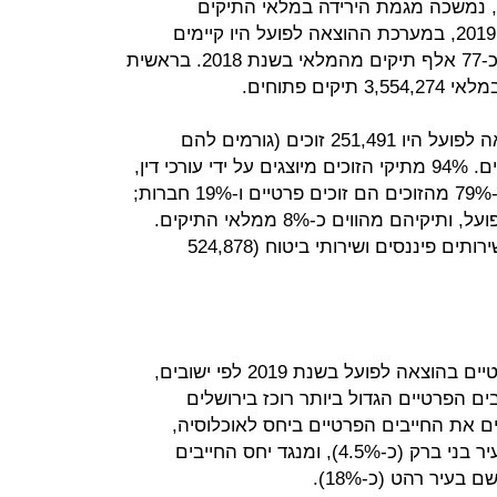
, נמשכה מגמת הירידה במלאי התיקים
במערכת ההוצאה לפועל: בסוף שנת 2019, במערכת ההוצאה לפועל היו קיימים
2,223,016 תיקים פתוחים, ירידה של כ-77 אלף תיקים מהמלאי בשנת 2018. בראשית
ם פתוחים.
מהנתונים עולה עוד כי במערכת הוצאה לפועל היו 251,491 זוכים (גורמים להם
חייבים כספים, ל.ד) וכ-608 אלף חייבים. 94% מתיקי הזוכים מיוצגים על ידי עורכי דין,
לעומת 10% בלבד מתיקי החייבים. כ-79% מהזוכים הם זוכים פרטיים ו-19% חברות;
ל-70% מהזוכים תיק אחד בהוצאה לפועל, ותיקיהם מהווים כ-8% ממלאי התיקים.
מרבית התיקים שוייכו לענף הכלכלי שירותים פיננסים ושירותי ביטוח (524,878
בדו"ח מוצגת התפלגות החייבים הפרטיים בהוצאה לפועל בשנת 2019 לפי ישובים,
ים הפרטיים הגדול ביותר רוכז בירושלים
בוחנים את החייבים הפרטיים ביחס לאוכלוסיה,
רואים כי היחס הנמוך ביותר נרשם בעיר בני ברק (כ-4.5%), ומנגד יחס החייבים
בעיר רהט (כ-18%).