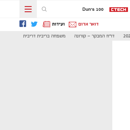
Dun's 100
דואר אדום
ועידות
דו"ח המבקר - קורונה
משפחה בריבית דריבית
תקשורת