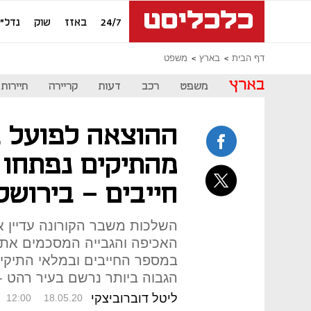
24/7
באזז
שוק
נדל"ן
דף הבית
בארץ
משפט
בארץ
משפט
רכב
דעות
קריירה
תיירות
מהתיקים נפתחו א
חייבים - בירושל
השלכות משבר הקורונה עדיין אינ
במספר החייבים ובמלאי התיקים
הגבוה ביותר נרשם בעיר רהט - כ-
ליטל דוברוביצקי
12:00
18.05.20