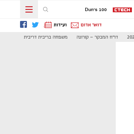
Dun's 100
דואר אדום
ועידות
דו"ח המבקר - קורונה
משפחה בריבית דריבית
תקשורת