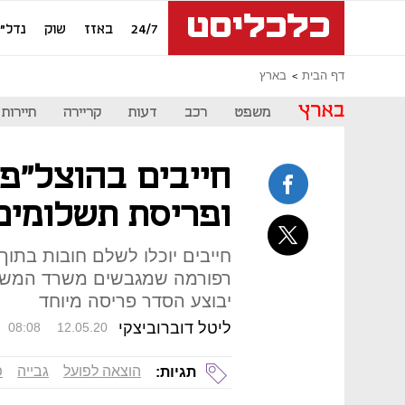
24/7
באזז
שוק
נדל"ן
דף הבית
בארץ
בארץ
משפט
רכב
דעות
קריירה
תיירות
חייבים בהוצל"פ 
ופריסת תשלומים
רפורמה שמגבשים משרד המשפטי
יבוצע הסדר פריסה מיוחד
ליטל דוברוביצקי
08:08
12.05.20
הוצאה לפועל
גבייה
פ
תגיות: