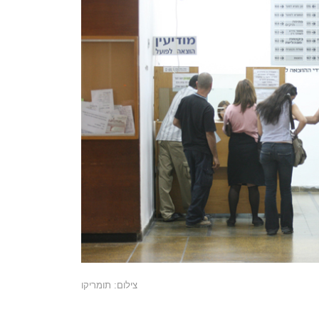
צילום: תומריקו