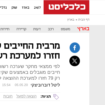
24/7
באזז
שוק
נדל"ן
דף הבית
בארץ
בארץ
משפט
רכב
דעות
קריירה
תיירות
מרבית החייבים 
חזרו למערכת רש
רק 79 חזרו למערכת ההוצאה לפועל לאחר קבלת ההפטר
ליטל דוברוביצקי
15:54
05.05.20
הוצאה לפועל
חובות
תגיות: