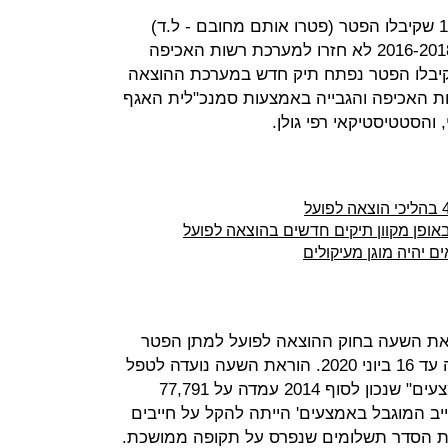
נתון מעודד: 1,432 חייבים מתוך 1,511 שקיבלו הפטר (פטרו אותם מחובם - ל.ד)
במערכת ההוצאה לפועל בין השנים 2016-2018 לא חזרו למערכת רשות האכיפה
ת זאת, ל-79 חייבים שקיבלו הפטר נפתח תיק חדש במערכת ההוצאה
ת האכיפה והגבייה באמצעות סמנכ"לית האגף
 והסטטיסטיקאי רפי גולן.
אופן מקוון תיקים חדשים בהוצאה לפועל
 יהיה מוגן מעיקולים
וקפה הוראת השעה בחוק ההוצאה לפועל למתן הפטר
לחייבים מוגבלים באמצעים שהוארכה עד 16 ביוני 2020. הוראת השעה נועדה לטפל
באוכלוסיית "החייבים המוגבלים באמצעים" שנכון לסוף 2014 עמדה על 77,791
ייב המוגבל באמצעים' הייתה להקל על חייבים
 הסדר תשלומים שנפרס על תקופה ממושכת.