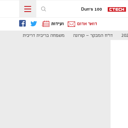
Dun's 100
דואר אדום
ועידות
דו"ח המבקר - קורונה
משפחה בריבית דריבית
תקשורת