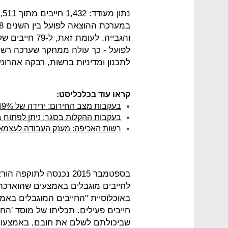
והגבייה. לעומ
לפועל - כך עולה ממחקר שערכה רשו
לתכנון ומדיניות ברשות, רבקה אהרוני,
קראו עוד בכלכליסט:
בעקבות מצב החירום: ירידה של 49% בהליכי הוצאה לפועל
בעקבות ההקלות בסגר: ניתן לפתוח ב
רשות האכיפה: מענק העבודה לעצמאים
בספטמבר 2015 נכנסה לת
חייבים פעילים. תכליתו של מוסד 'הח
שביכולתם לשלם את חובם, באמצעות