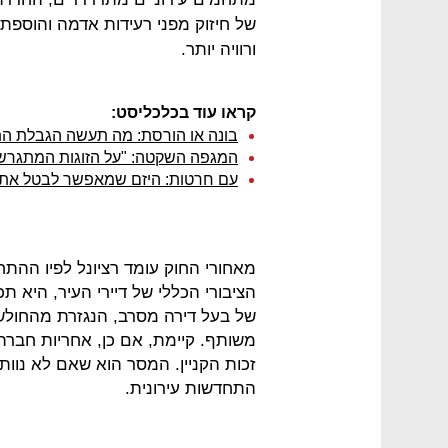
של חיזוק מפני רעידות אדמה והוספת
ורוויה יותר.
קראו עוד בכלכליסט:
בונה או הורסת: מה תעשה הגבלת התמורות 
המגפה השקטה: "על הזוגות המתגרשים 
עם חרטות: היזם שמאפשר לבטל את 
מאחורי החוק עומד רציונל לפיו ההתח
הציבורי הכללי של דיירי העיר, היא ת
של בעל דירה מסרב, הנגזרת מהחולש
משותף. קיימת, אם כן, אחריות חברת
זכות הקניין. המסר הוא שאם לא נוותר
התחדשות עירונית.