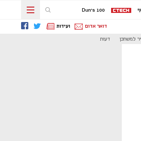
ף
Dun's 100
דואר אדום
ועידות
ר למשתכן
דעות