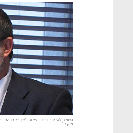
השופט לשעבר יורם דנצינגר. "אין בכוחו של ד
נזיקית"