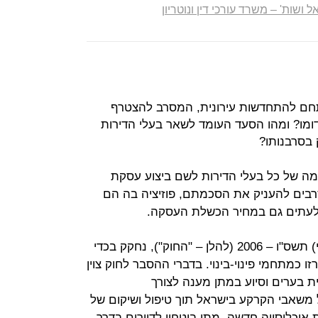
ל ושות' – משרד עורכי דין ונוטריון
תחם להתחדשות עירונית, המסרב להצטרף
ומו? ומהו הסעד העומד לשאר בעלי הדירות
 בסרבנותו?
מה של כל בעלי הדירות לשם ביצוע עסקת
מסרבים להעניק את הסכמתם, פוזיציה בה הם
 לעתים גם במחיר הכשלת העסקה.
חוק פינוי ובינוי (עידוד מיזמי פינוי ובינוי) תשס"ו – 2006 (להלן – "החוק"), נחקק בכדי
ו כמתחמי פינוי-בינוי. בדברי ההסבר לחוק צוין
ית בערים וסיוע במתן מענה לצורך
ל משאבי הקרקע בישראל תוך טיפול ושיקום של
אוכלוסייה חדשה, מתן ביטחון לדיירים בדרך