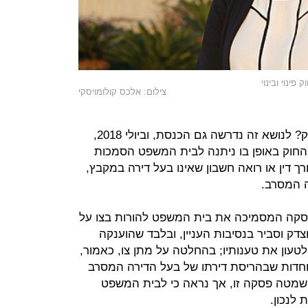
ינוי ובינוי
צילום: אלכס קולומויסקי
אם כך הדבר, איזו תועלת טמונה בחוק? לנושא זה נדרשה גם הכנסת, וביולי 2018,
 החוק באופן בו ניתנה לבית המשפט הסמכות
ך דין או רואה חשבון שאינו בעל דירה במקבץ,
 המסרב.
עיף 2 (א) קיימת פסקה המסמיכה את בית המשפט להורות בצו על
צדק וסביר בנסיבות העניין, ובלבד שהוענקה
טעון את טענותיו; בהחלטה על מתן צו, כאמור,
חדות שבהריסת דירתו של בעל הדירה המסרב
ושמטה פסקה זו, אך נראה כי לבית המשפט
לנכון.