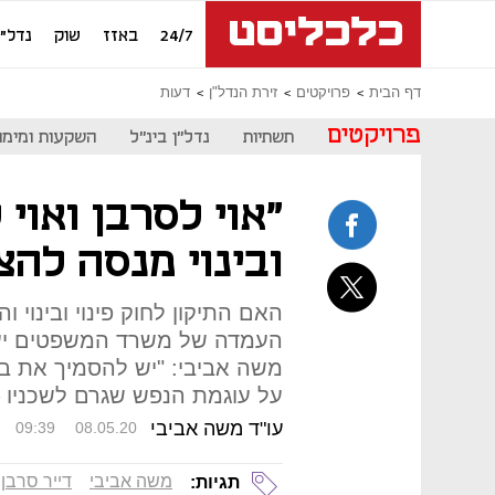
24/7
באזז
שוק
נדל"ן
דף הבית
פרויקטים
זירת הנדל"ן
דעות
פרויקטים
תשתיות
נדל"ן בינ"ל
השקעות ומימון
"אוי לסרבן ואוי 
ובינוי מנסה להצ
האם התיקון לחוק פינוי ובינוי ו
העמדה של משרד המשפטים יעקר
משה אביבי: "יש להסמיך את בת
על עוגמת הנפש שגרם לשכניו –
עו"ד משה אביבי
09:39
08.05.20
משה אביבי
דייר סרבן
תגיות: