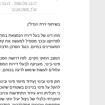
דן בר-אל ושות'
דן בר-א
עו''ד משה אביבי
בשיתוף זירת הנדל"ן
מהו דינו של בעל דירה הנמצאת במ
לפרויקט ובכך מסנדל למעשה את קיד
המעוניינים במיזם, כנגד הסרבן הדבק
המצב החוקי הקיים, לפיו דרושה הסכ
פינוי-בינוי, מעניקה לבעלי דירות ה
עלולים לעשות שימוש לרעה בכוחם,
להקל על פינוי בניינים בשטחים שהוכרז
כי תכליתו היא עידוד התחדשות עירונ
החברתי-כלכלי של ניצול יעיל יותר ש
מתחמים עירוניים מתדרדרים, החדרת 