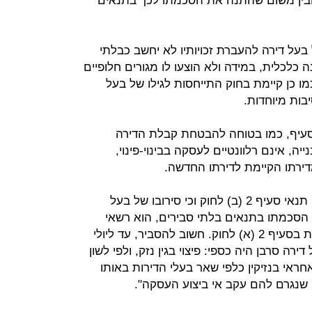
בין משום שהתנה את הסכמתו לכך בתנאים
 של בעל דירה להעברת זכויותיו לא יחשב כבלתי
כלכלית, במידה ולא הוצעו לו מגורים חלופיים
 כן קיימת בחוק התייחסות לגילו של בעל
יבות מיוחדות.
הסעיף, כמו בטוחה להבטחת קבלת הדירה
ה, אינם רלוונטיים לעסקה בבינוי-פינוי,
ירתו הקיימת לדירתו החדשה.
משהשתכנע בית המשפט כי התקיימו תנאי סעיף 2 (ב) לחוק וכי סירובו של בעל
 הסכמתו בתנאים בלתי סבירים, הוא רשאי
לפעול באחת משתי החלופות הקבועות בסעיף 2 (א) לחוק. חשוב להסביר, עד ליולי
דירה סרבן היה כספי: פיצוי בגין נזק, ולפי לשון
ראי בנזיקין כלפי שאר בעלי הדירות באותו
נגרם להם עקב אי ביצוע העסקה".