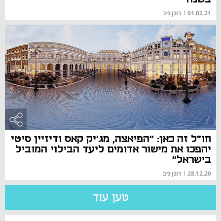
01.02.21
|
רונן ניב
חו"ל זה כאן: "הפיאצה, מג'יק קאס ודיזיין סיטי
יהפכו את מישור אדומים ליעד הבילוי המוביל
בישראל"
28.12.20
|
רונן ניב
טען עוד