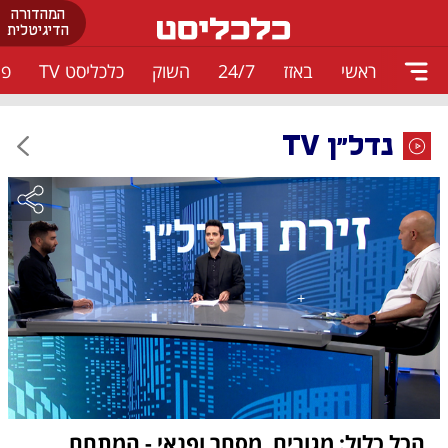
המהדורה
הדיגיטלית
ראשי
באזז
24/7
השוק
כלכליסט TV
פו
נדל"ן TV
הכל כלול: מגורים, מסחר ופנאי - המתחם