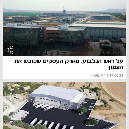
על ראש הגלבוע: פארק העסקים שכובש את
הצפון
17.06.21
|
חגי גוטמן