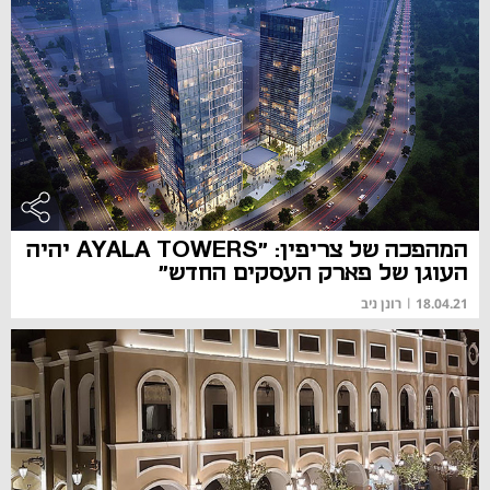
המהפכה של צריפין: "AYALA TOWERS יהיה
העוגן של פארק העסקים החדש"
18.04.21
|
רונן ניב