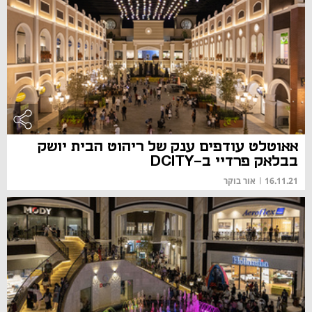
אאוטלט עודפים ענק של ריהוט הבית יושק
בבלאק פרדיי ב-DCITY
16.11.21
|
אור בוקר