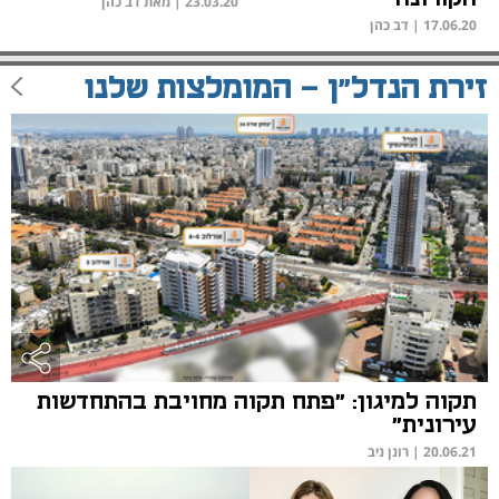
23.03.20
|
מאת דב כהן
17.06.20
|
דב כהן
זירת הנדל"ן - המומלצות שלנו
תקוה למיגון: "פתח תקוה מחויבת בהתחדשות
עירונית"
20.06.21
|
רונן ניב