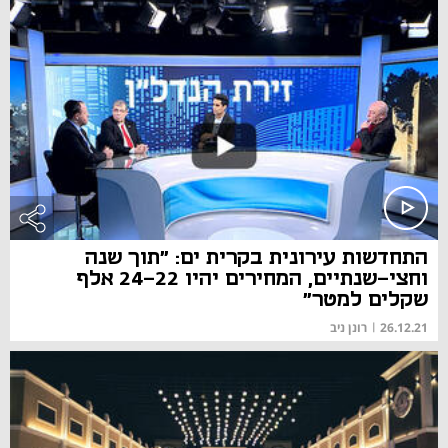
התחדשות עירונית בקרית ים: "תוך שנה
וחצי-שנתיים, המחירים יהיו 24-22 אלף
שקלים למטר"
26.12.21
|
רונן ניב