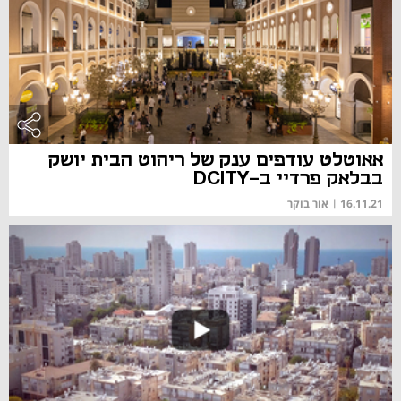
אאוטלט עודפים ענק של ריהוט הבית יושק
בבלאק פרדיי ב-DCITY
16.11.21
|
אור בוקר