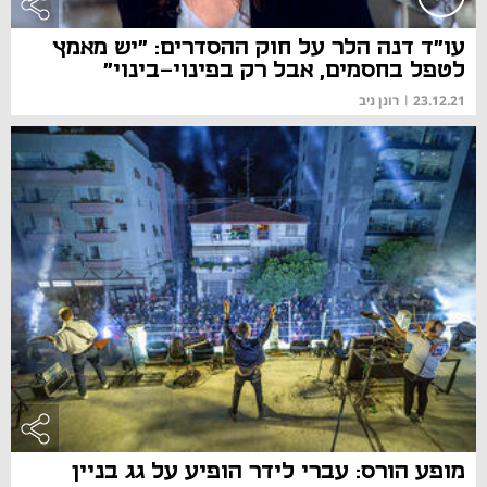
עו"ד דנה הלר על חוק ההסדרים: "יש מאמץ
לטפל בחסמים, אבל רק בפינוי-בינוי"
23.12.21
|
רונן ניב
מופע הורס: עברי לידר הופיע על גג בניין