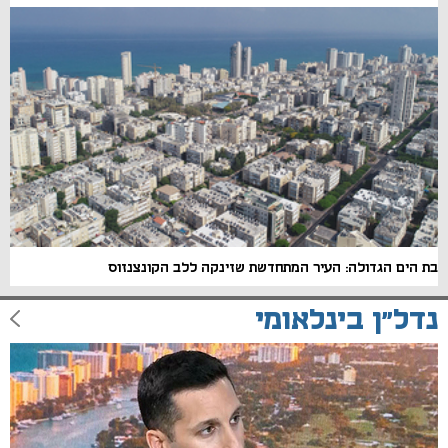
בת הים הגדולה: העיר המתחדשת שזינקה ללב הקונצנזוס
נדל"ן בינלאומי