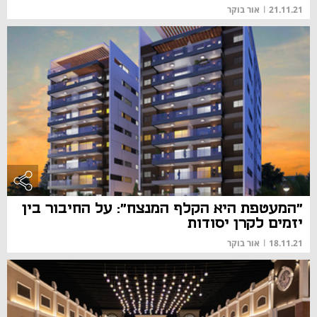
21.11.21
|
אור בוקר
"המעטפת היא הקלף המנצח": על החיבור בין
יזמים לקרן יסודות
18.11.21
|
אור בוקר