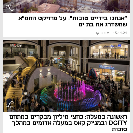
"אנחנו בידיים טובות": על פרויקט התמ"א
שמשדרג את בת ים
15.11.21
|
אור בוקר
ראשונה במעלה: כחצי מיליון מבקרים במתחם
DCITY ובמג'יק קאס במעלה אדומים במהלך
סוכות