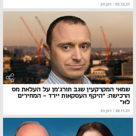
02.12.21
|
רונן ניב
שמאי המקרקעין שגב תורג'מן על העלאת מס
הרכישה: "היקף העסקאות יירד – המחירים
לא"
28.11.21
|
רונן ניב