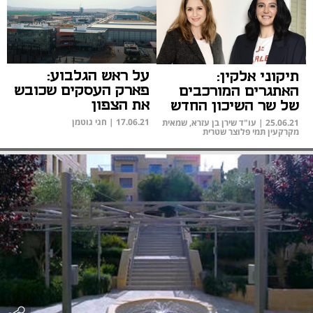
על ראש הגלבוע:
תיקוני אלקין:
פארק העסקים שכובש
האתגרים המורכבים
את הצפון
של שר השיכון החדש
17.06.21
|
חגי גוטמן
25.06.21
|
עו"ד שירן בן עזרא, שמאית
מקרקעין תמי פלוצר שטרית