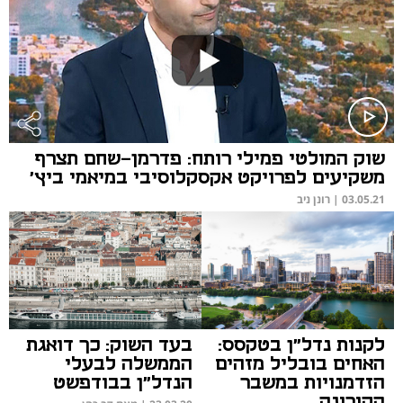
שוק המולטי פמילי רותח: פדרמן-שחם תצרף
משקיעים לפרויקט אקסקלוסיבי במיאמי ביץ'
03.05.21
|
רונן ניב
לקנות נדל"ן בטקסס:
בעד השוק: כך דואגת
האחים בובליל מזהים
הממשלה לבעלי
הזדמנויות במשבר
הנדל"ן בבודפשט
הקורונה