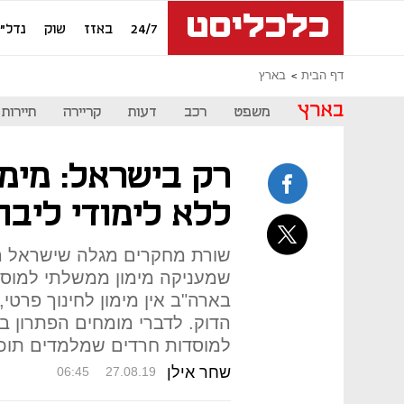
24/7
באזז
שוק
נדל"ן
דף הבית
בארץ
בארץ
משפט
רכב
דעות
קריירה
תיירות
רק בישראל: מימו
ללא לימודי ליבה
שורת מחקרים מגלה שישראל ה
שמעניקה מימון ממשלתי למוסדו
בארה"ב אין מימון לחינוך פרטי, 
הדוק. לדברי מומחים הפתרון ב
למוסדות חרדים שמלמדים תוכני
שחר אילן
06:45
27.08.19