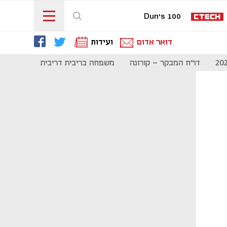
Dun's 100
דואר אדום
ועידות
דו"ח המבקר - קורונה
משפחה בריבית דריבית
תקשורת