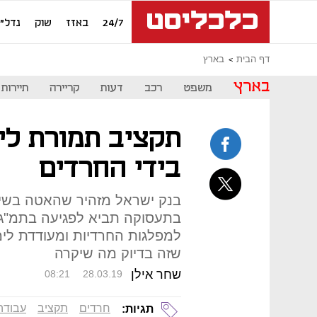
24/7
באזז
שוק
נדל"ן
דף הבית
בארץ
בארץ
משפט
רכב
דעות
קריירה
תיירות
תקציב תמורת לי
בידי החרדים
בנק ישראל מזהיר שהאטה בשילו
בתעסוקה תביא לפגיעה בתמ"ג
למפלגות החרדיות ומעודדת לימ
שזה בדיוק מה שיקרה
שחר אילן
08:21
28.03.19
חרדים
תקציב
עבודה
תגיות: