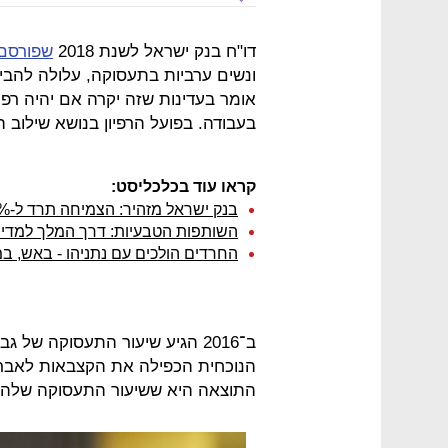
דו"ח בנק ישראל לשנת 2018
שפורסם
אומר בעדינות שזה יקרה אם יהיה רפיו
בעבודה. בפועל הרפיון בנושא שילוב 
קראו עוד בכלכליסט:
בנק ישראל מזהיר: הצמיחה תרד ל-2.4% בממוצע - עקב אי-שילוב חרדים וערביות
השותפות הטבעיות: דרך המלך למדי
החרדים הולכים עם נתניהו - באש, ב
הנוכחית הכפילה את הקצבאות לאברכ
התוצאה היא ששיעור התעסוקה שלהם ירד והגיע בסו