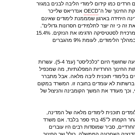
חרדים כמו קידום לימודי הליבה לבנים במגזר
ת החינוך של ה־
OECD
אנדריאס שלייכר
נה היחידה בארגון שמממנת לימודים שאינם
ת זה כי זה יוצר לתלמידים חסרונות גדולים".
נתונים שפרסמה לאחרונה הלשכה המרכזית לסטטיסיקה הדגימו את הנזקים. 15.4%
מהסטודנטים הגברים החרדים נשרו במהלך הלימודים, לעומת 9% מהגברים
את מחדל הליבה מחזקת מאוד התופעה שחושף היום "כלכליסט" (עמ' 4‑5). עשרות
תות החינוך החרדיות המפלגתיות, מה שמכפיל
ם בלימודי תוכנית ליבה מלאה. אבל מתברר
רשתות לא עומדים בחובה זו. המשרד במקום
 וכך מעודד את המשך הקומבינה והניצול של
מדים תוכנית לימודים מלאה של המדינה,
צומח מאוד לאט והגיע חמש שנים לאחר הקמתו ל־45 בתי ספר בלבד. אם משרד
חרדיים, סביר שמוסדות רבים היו עוברים
דנציה האחרונה הממשלה, כולל שר החינוך