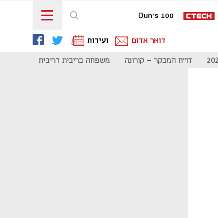
Dun's 100
דואר אדום
ועידות
דו"ח המבקר - קורונה
משפחה בריבית דריבית
תקשורת