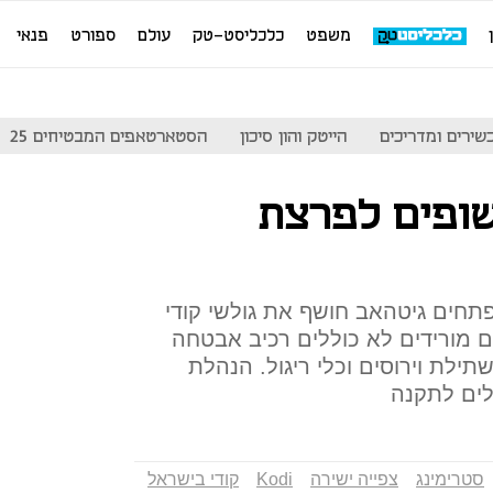
משפט
כלכליסט-טק
עולם
ספורט
פנאי
שירים ומדריכים
הייטק והון סיכון
הסטארטאפים המבטיחים 25
ופים לפרצת
חים גיטהאב חושף את גולשי קודי
 מורידים לא כוללים רכיב אבטחה
תילת וירוסים וכלי ריגול. הנהלת
לים לתקנה
סטרימינג
צפייה ישירה
Kodi
קודי בישראל