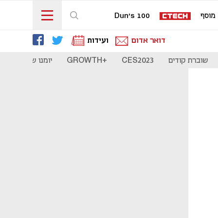
מוסף
Dun's 100
דואר אדום
ועידות
שוברת קודים
CES2023
+GROWTH
יומנו של סטארט