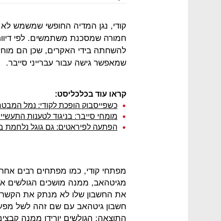
קודי, נגן המדיה החופשי שמשמש לא
להשחתה בידי האקרים, שכן הם מוח
שמאפשר גישה עבור עברייני סייבר.
קראו עוד בכלכליסט:
כשפייסבוק הופכת לקודי: נמל המבט
מומחי סייבר: בניגוד לטענות התעשייה, Kodi היא לא סכנת אב
הפתעה לפיראטים: גם גוגל נלחמת בפל
מפתחי קודי, כמו מפתחים רבים אחר
מגיטהאב, ממנה מושכים הגולשים את 
את החשבון שלו לא מנתק את הקשר בי
חשבון גיטהאב עם שם זהה לשל מפעי
התוצאה: הגולשים יורידו ממנה קבצים,