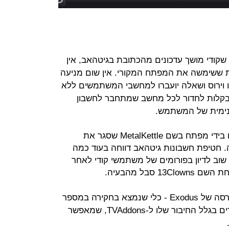
שקודי מושך עדכונים מהכתובת בגיטהאב, אין
ת ששימשה את המפתח המקורי. אין שום מניעה
 וירוס ושאלה יועברו למחשבי המשתמשים ללא
ל בקלות לחדור לכל מחשב שמתחבר לחשבון
נימית של המשתמש.
התקלה נחשפה במקור לפני כשנתיים בידי מפתח בשם MetalKettle שסגר את
. חטיפת חשבונות גיטהאב דווחה בעוד כמה
וב לדיון בפורומים של משתמשי קודי לאחר
 סבל מהבעיה.
התוסף שאוחסן בחשבון החדש כלל גרסה של Exodus - כלי שנמצא בחקירה במספר
מדינות בחשד להפרת חוקי זכויות יוצרים בגלל החיבור שלו ל-TVAddons, שמאפשר