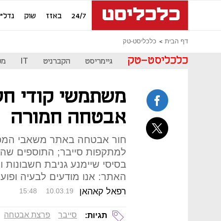
24/7
באזז
שוק
נדל"ן
דף הבית
כלכליסט-טק
כלכליסט-טק
גיימריסט
הקברניט
IT
מכ
משתמשי קודי חש
אבטחה חמורה
חור אבטחה באתר משאבי המפת
למתקפות סייבר; התוספים שהם
בסיסי שיימנע גניבת חשבונות וש
האתר: אנו מודעים לבעיה ופוע
רפאל קאהאן
15:48
10.03.19
סייבר
פרצת אבטחה
תגיות: