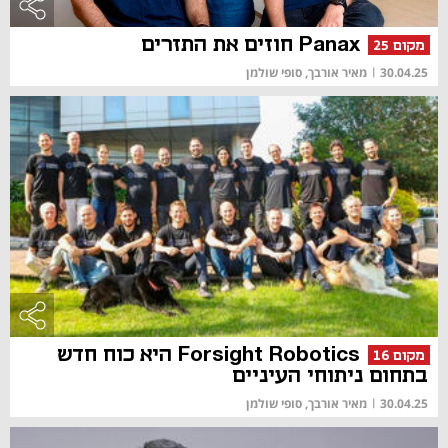
Panax חוזים את התזרים
מקום 25
30.04.25
|
מאיר אורבך, סופי שולמן
Forsight Robotics היא כוח חדש
מקום 16
בתחום ניתוחי העיניים
30.04.25
|
מאיר אורבך, סופי שולמן