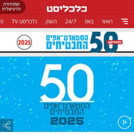
המהדורה
הדיגיטלית
ראשי
באזז
24/7
השוק
כלכליסט TV
פו