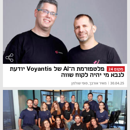
פלטפורמת ה־AI של Voyantis יודעת
מקום 24
לנבא מי יהיה לקוח שווה
30.04.25
|
מאיר אורבך, סופי שולמן