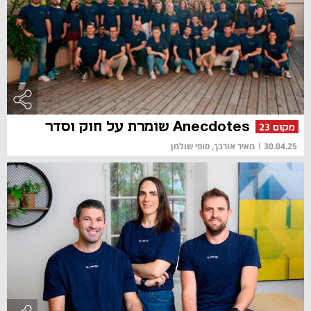
Anecdotes שומרת על חוק וסדר
מקום 23
30.04.25
|
מאיר אורבך, סופי שולמן