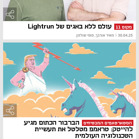
עולם ללא באגים של Lightrun
מקום 11
30.04.25
|
מאיר אורבך, סופי שולמן
הברבור הכתום מגיע
הסטארטאפים המבטיחים
להייטק: טראמפ מטלטל את תעשיית
הטכנולוגיה העולמית