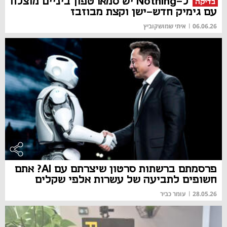
ל-Nothing יש סמארטפון ביניים מוצלח
בדיקה
עם גימיק חדש-ישן וקצת מבוזבז
06.06.26
|
איתי שמושקוביץ
פרסמתם ברשתות סרטון שיצרתם עם AI? אתם
חשופים לתביעה של עשרות אלפי שקלים
28.05.26
|
עומר כביר