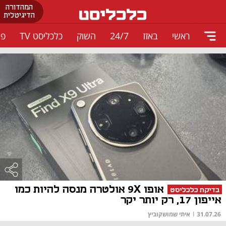
המהדורה
הדיגיטלית
ראשי
באזז
24/7
השוק
כלכליסט TV
פו
אופו 9X אולטרה מנסה להיות כמו
בדיקת כלכליסט
אייפון 17, רק יותר יקר
31.07.26
|
איתי שמושקוביץ