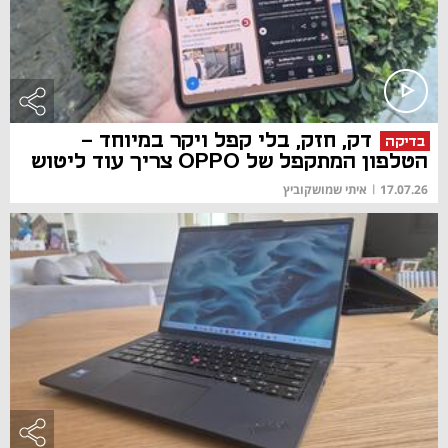
דק, חזק, בלי קפל ויקר במיוחד -
בדיקה
הטלפון המתקפל של OPPO צריך עוד ליטוש
17.07.26
|
איתי שמושקוביץ