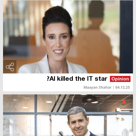
AI killed the IT star?
Opinion
Maayan Shahar
|
04.12.25