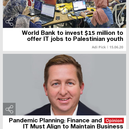
World Bank to invest $15 million to
offer IT jobs to Palestinian youth
Adi Pick
|
15.06.20
Pandemic Planning: Finance and
Opinion
IT Must Align to Maintain Business