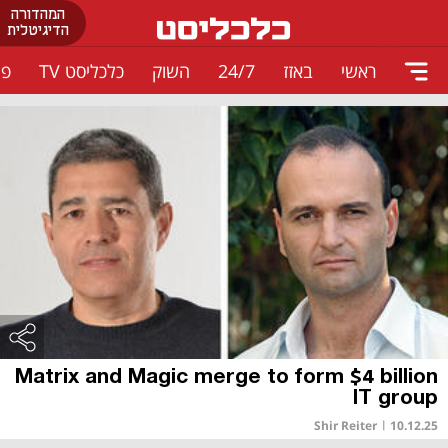
המהדורה
הדיגיטלית
ראשי
באזז
24/7
השוק
כלכליסט TV
פו
Matrix and Magic merge to form $4 billion
IT group
Shir Reiter
|
10.12.25