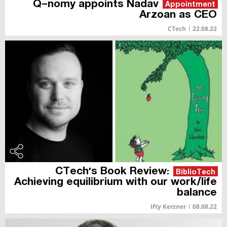
Q-nomy appoints Nadav
Appointment
Arzoan as CEO
CTech
|
22.08.22
CTech’s Book Review:
BiblioTech
Achieving equilibrium with our work/life
balance
Ifty Kerzner
|
08.08.22