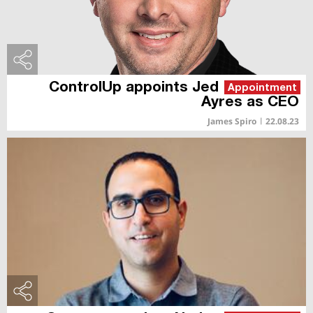
ControlUp appoints Jed
Appointment
Ayres as CEO
James Spiro
|
22.08.23