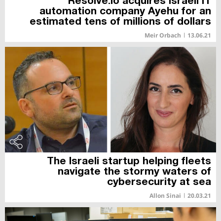
Resolve.io acquires Israeli IT
automation company Ayehu for an
estimated tens of millions of dollars
Meir Orbach
|
13.06.21
The Israeli startup helping fleets
navigate the stormy waters of
cybersecurity at sea
Allon Sinai
|
20.03.21