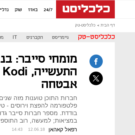
24/7
באזז
שוק
נדל"ן
דף הבית
כלכליסט-טק
כלכליסט-טק
גיימריסט
הקברניט
IT
מכ
מומחי סייבר: בנ
ה
אבטחה
חברות התוכן טוענות מזה שנים 
פלטפורמה להפצת וירוסים - טע
בודדת. מספר חברות סייבר גדול
במציאות; למעשה, רוב התוספים 
רפאל קאהאן
14:43
12.06.18