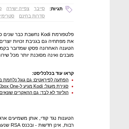
סייבר
צפייה ישירה
ס
תגיות:
סדרות בחינם
סטרימינ
את מפתחיה גם בגניבת זכויות יוצרים
הטענה האחרונה פסקו שמדובר בקמפיין
מובנים ואינה מסוכנת יותר מכל שירות
קראו עוד בכלכליסט:
הפתעה לפיראטים: גם גוגל נלחמת בפל
סגירת מעגל: Kodi מגיע ל-Xbox One
הוליווד לא לבד: גם ההאקרים שונאים את 
הטענות נגד קודי, אותן משמיעים ארג
רבות, אי