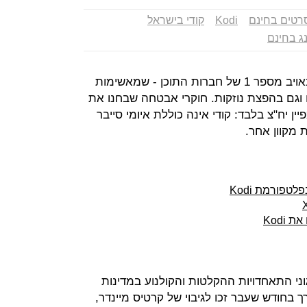
רטים בחינם
Kodi
קודי בישראל
ג בחינם
פלטפורמת Kodi נחשבת כבר שנים כאויב מספר 1 של חברות התוכן - שמאשימות
 וגם בהפצת נוזקות. חוקרי אבטחה שבחנו את
 יח"צ בלבד: קודי אינה כוללת איומי סייבר
 מקוון אחר.
טפורמת Kodi
Kodi
וני התאחדויות ההקלטות והקולנוע במדינות
נן חדשות - ובכנס RSA שנערך בחודש שעבר זכו לגיבוי של קרטיס מיינדר,