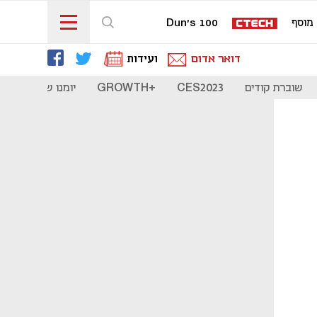
מוסף
Dun's 100
דואר אדום
ועידות
שוברת קודים
CES2023
+GROWTH
יומנו של סטארט