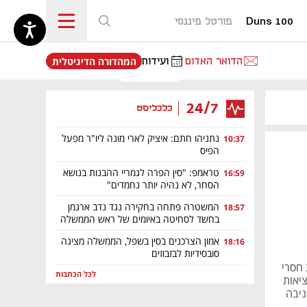
Duns 100
פורטל פיננסי
נפתח בכרטיסייה חדשה
הדואר האדום
ועידות
המהדורה הדיגיטלית
24/7
כלכליסט
נתניהו חתם: איציק לארי מונה ליו"ר מפעל
10:37
הפיס
טראמפ: "סין הפרה לגמריי ההבנות בנושא
16:59
הסחר, לא נהיה יותר נחמדים"
המשטרה פתחה בחקירה נגד נדב ארגמן
18:57
בחשד לסחיטה באיומים של ראש הממשלה
אמון הצרכנים בסין בשפל, הממשלה מציגה
18:16
סובסידיות לבזבוזים
 חסרי
לכל הכתבות
יאות
ניבה