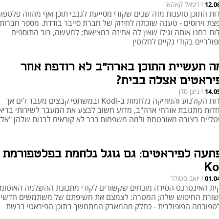
רפאל קאהאן
12.0
|
ות התוכן טוענות מזה שנים שקודי מסייעת לגנבי תוכן ואף מהווה פלטפו
צת וירוסים - טענה שזכתה לחיזוק של חברת סייבר בודדת. מספר חברות 
ות בחנו אותה וגילו שאין לה אחיזה במציאות; למעשה, רוב התוספים
ולריים בקודי נקיים לחלוטין
ה תעשיית התוכן בארה"ב לא רודפת אחר
יראטים אצלה בבית?
ניצן סדן
14.0
|
חברות הקולנוע והמוזיקה נלחמות ב-Kodi ובמשתפי קבצים מעבר לים אך
דות מתגובת אזרחי ארה"ב, מדוע חשוב לבצע את המעבר לשירותי בריא
יטליים בצורה מאובטחת ולמה משפחות כבר לא קוראים לבנות שלהן "אל
תעה לפיראטים: גם גוגל נלחמת בפלטפורמת
Ko
יואב סטולר
01.0
|
ית האינטרנט הסירה מונחים שקשורים לקודי מתכונת ההשלמה האוטומ
ורת החיפוש שלה; המטרה: לצמצם את חשיפתם של משתמשים חדשי
טפורמה הפופולרית - כחלק מהמאבק המתמשך בתוכן הפיראטי ברשת