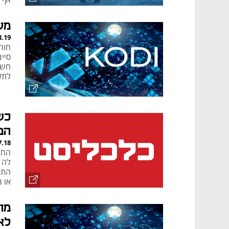
מש
3.19
חור
סיי
חשבו
לתק
כש
הפ
7.18
החב
לה 
או 
לא