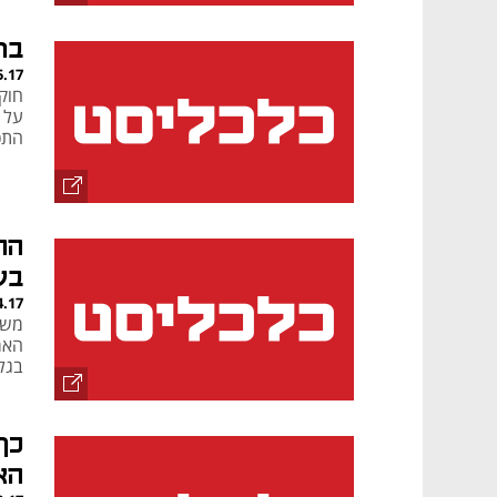
ברי
5.17
על 
התכ
הה
בע
4.17
משת
האמ
בגל ה
כך
הא