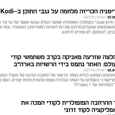
טניה הכריזה מלחמה על גנבי התוכן ב-Kodi
שירות כלכליסט
07.0
|
חוק חדש שעבר בממ
משתמשים שמעלים סרטים וסדרות לשירות הסטרימינג הפופולרי. צופי ומו
נים, לעומתם, לא צפויים להיפגע
לצה שזרעה פאניקה בקרב משתמשי קודי
ולם: האתר נתפס בידי הרשויות בארה"ב
שירות כלכליסט
02.0
|
משים הופתעו לגלות באתר הרשמי של התוכנה הודעה של משרד המש
ריקאי כי השתלטו על האתר והזהירה אותם מהפרת זכויות יוצרים. האם מ
מתיחות של 1 באפריל?
 ההרחבה הפופולרית לקודי הפכה את
פליקציה לקוד זדוני