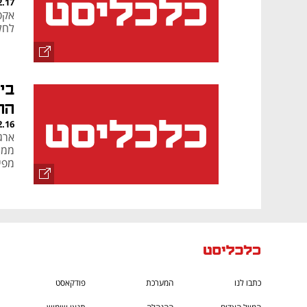
2.17
אקס
לחל
בי
הה
2.16
ממי
מפי
כתבו לנו
המערכת
פודקאסט