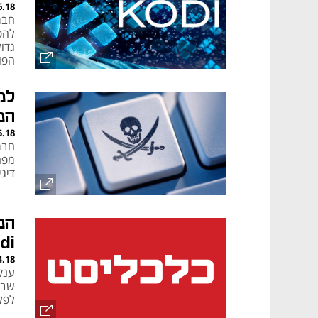
6.18
חבר
להפ
גדול
הפופ
למ
הפ
5.18
מפח
דיג
הפ
di
4.18
ענק
שבש
לפל