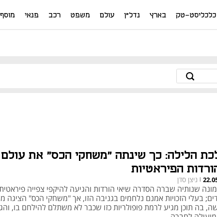
כלכליסט-טק
בארץ
נדל"ן
עולם
משפט
רכב
פנאי
מוסף
כת הלילה: כך שינתה "משחקי הכס" את עולם
ורדות הפיראטיות
ניצן סדן
22.0
|
ונה שנותיה שברה הסדרה שיאי הורדות והגיעה להיקפי צפייה פיראטית
ים; בעלי הזכויות אמנם נלחמים בגניבה הזו, אך "משחקי הכס" הציגה מצ
ה, בה תוכן מגיע לרמת פופולריות כזו שכבר לא משתלם להילחם בו, והג
מועילה לחברה