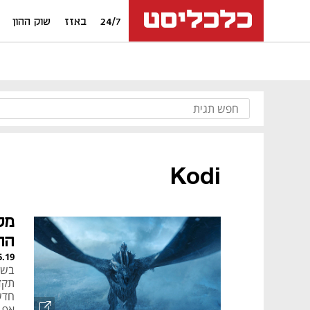
24/7
באזז
שוק ההון
Kodi
מל
הה
5.19
בשמ
תקד
חדש
אף 