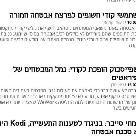
תמשי קודי חשופים לפרצת אבטחה חמורה
רפאל קאהאן
10.0
|
 אבטחה באתר משאבי המפתחים גיטהאב חושף את גולשי קודי למתקפות
בר; התוספים שהם מורידים לא כוללים רכיב אבטחה בסיסי שיימנע גניבת
נות ושתילת וירוסים וכלי ריגול. הנהלת האתר: אנו מודעים לבעיה ופועל
נה
פייסבוק הופכת לקודי: נמל המבטחים של
יראטים
ניצן סדן
15.0
|
רה לא עושה דבר כדי לצמצם את פעילות גנבי הסרטים בעמודיה משום 
אינטרס לנקוף אצבע, מדוע לא יצליחו מחוקקים בארה"ב לשנות את מדיני
התוכן של הרשתות החברתיות ולמה החליטה WeWork שאצלה יות
מגישים בשר
מומחי סייבר: בניגוד לטענות התעשייה
 סכנת אבטחה