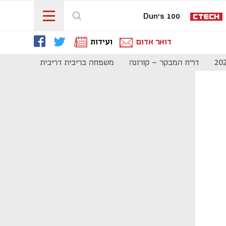
Dun's 100
דואר אדום
ועידות
דו"ח המבקר - קורונה
משפחה בריבית דריבית
תקשורת