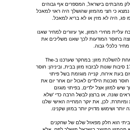
לק מהבתים בישראל, המספרים אף גבוהים
ותר: במחקר של לקט ישראל ו-BDO נמצא כי חצי מהמזון שהושלך היה ראוי למאכל
פג, היה לא מזין או לא בריא למאכל.
כח עליית מחירי המזון, אך עיוורים למחיר שאנו
ה בחוסר המודעות לכך שאנו משליכים את
מחיר כלכלי גבוה.
חלק מהעיוורון נובע מכך שאין סיבה אחת להשלכת מזון: במחקר שערכנו ב-The
Natural Step ישראל גילינו שקיימות 17 סיבות שונות לבזבוז מזון בבית, וביניהן: חוסר
ם בעת אירוח, קנייה מוגזמת בשל פיתוי
וסר מוכנות הילדים לאכול יום אחר יום את
 שיש למזון אצל ילדים, בפיתוי מוגזם
אים שונה, או ברצון לבשל הרבה כדי 'שלא
מיותרת. לכן, את יוקר המחייה האישי שלנו
ותר ושימוש מדויק יותר במזון שקנינו.
הביתי הוא חלק מפאזל שלם של שחקנים
 מהמזון המיוצר בישראל מושלך לפח. אלא