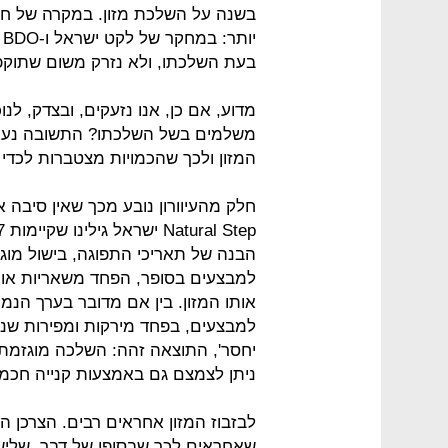
בשנה על השלכת מזון. במקרה של ח
י
בעת השלכתו, ולא נזרק משום שתוקפו 
מדוע, אם כן, אנו נזעקים, ובצדק, לנו
משלמים בשל השלכתו? התשובה נעוצ
המזון ולכך שהכמויות מצטברות לכדי 
הבנה של תאריכי התפוגה, בישול מוגז
למבצעים בסופר, הפחד משאריות או ח
אותו המזון. בין אם מדובר בערך הנמוך
למבצעים, בפחד מירקות ומפירות שנר
יחסר', התוצאה זהה: השלכה מוגזמת ו
ניתן לצמצם גם באמצעות קנייה חכמה י
לבזבוז המזון אחראים רבים. הצרכן 
שאחראים לכך שבסופו של דבר, שליש