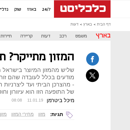
24/7
באזז
שוק
נדל"ן
דף הבית
בארץ
דעות
בארץ
משפט
רכב
דעות
קריירה
תיירות
המזון מתייקר? ת
שליש מהמזון המיוצר בישראל 
מודעים בכלל לעובדה שהם זורק
- מהצרכן הביתי ועד ליצרניות ה
של התופעה הזו הוא עיוורון וחו
מיכל ביטרמן
08:08
11.01.19
מזון
מחירי המזון
מזון
תגיות: