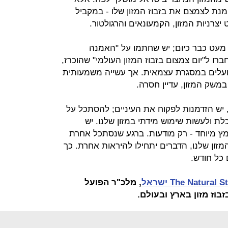
מנת לצמצם את בזבוז המזון שלו - במקביל
יצרניות המזון, הקמעונאים והרגולטור.
 מעט כבר כיום; יש שחתמו על "האמנה
ברו ל"יום צמצום בזבוז המזון העולמי" שהוכרז,
1 במרץ, ויש שפועלים במסגרת עצמאית. אך עשייה משמעותית
משק המזון, עדיין חסרה.
יש הזדמנות לפקוח את העיניים; להסתכל על
לת ולעשות שימוש מידתי במזון שלנו. יש
מץ מיוחד - רק מודעות. ברגע שנסתכל אחרת
זון שלנו, הדברים יתחילו להיראות אחרת. כך
 כל חודש.
The Natural  ישראל
, מלכ"ר הפועל
וז מזון בארץ ובעולם.