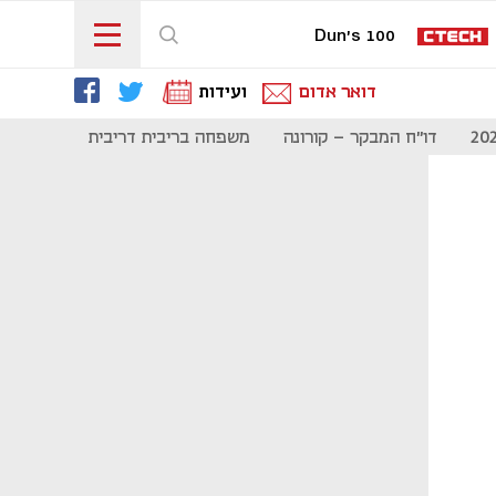
Dun's 100
דואר אדום
ועידות
דו"ח המבקר - קורונה
משפחה בריבית דריבית
תקשורת