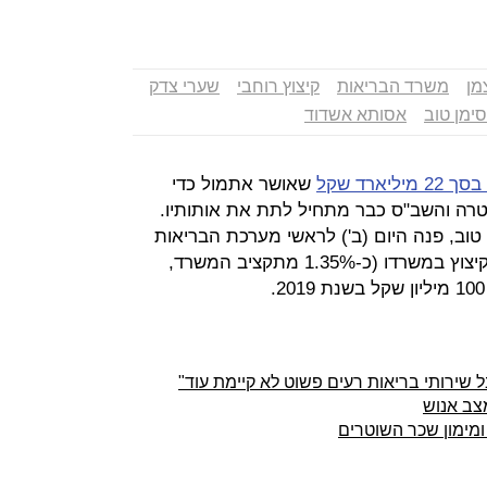
מן
משרד הבריאות
קיצוץ רוחבי
שערי צדק
ימן טוב
אסותא אשדוד
ליארד שקל
שאושר אתמול כדי
רה והשב"ס כבר מתחיל לתת את אותותיו.
טוב, פנה היום (ב') לראשי מערכת הבריאות
והודיע איך הוא מתכוון "ליישם" את הקיצוץ במשרדו (כ-1.35% מתקציב המשרד,
 שירותי בריאות רעים פשוט לא קיימת עוד"
צב אנוש
מימון שכר השוטרים