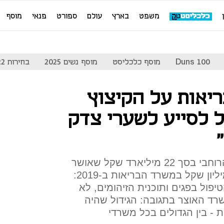
משפט
בארץ
עולם
ספורט
פנאי
מוסף
Duns 100
מוסף כלכליסט
מוסף נשים 2025
בחירות 2022
יאות על הקיצוץ
ל לסייע לשערי צדק
משה בר סימן טוב על הקיצוץ הרוחבי בסך 22 מיליארד שקל שאושר
אתמול, ובו גם קיצוץ של 100 מיליון שקל במשרד הבריאות ב-2019:
פול בפגים ותוכנית הזיהומים, לא
שרד האוצר בתגובה: הגידול שהיה
אות - בין הגדולים בכל משרדי