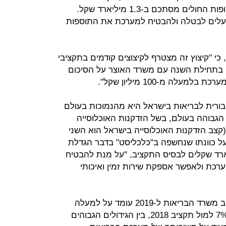
מיליארד שקל. סך הכול הגירעון של קופות החולים מסתכם ב-1.3 מיליארד שקל.
פועלים לבטלה ולהבטיח למערכת את התוספות
כי "קיצוץ זה מצטרף לקיצוצים קודמים בתקציבי
בתחילת השנה עם משרד האוצר על הסיכום
יבורית לבריאות בישראל היא מהנמוכות בעולם
 הגבוהה בעולם, בשל הזדקנות האוכלוסייה
קצב הזדקנות האוכלוסייה בישראל הוא השני
 על כוונתו שנחשפה ב"כלכליסט" בדבר הגדלת
רכת הבריאות בסך 3 מיליארד שקלים לבסיס התקציב, "על מנת להבטיח
כת ולאפשר אספקת שירות זמין ואיכותי
ממשרד האוצר נמסר בתגובה: "תקציב משרד הבריאות ל-2019 עומד על למעלה
מ-39 מיליארד שקל וחל בו גידול של 7% למול תקציב 2018, בין הגידולים הגבוהים