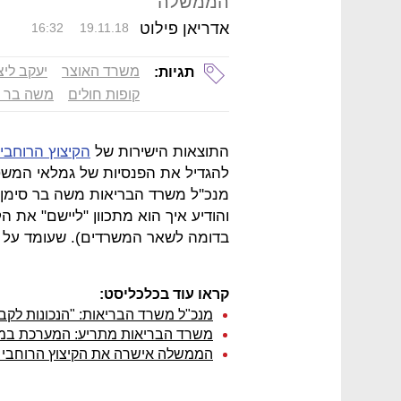
הממשלה
אדריאן פילוט
16:32
19.11.18
משרד האוצר
יעקב ליצ
תגיות:
קופות חולים
משה בר ס
התוצאות הישירות של
הקיצוץ הרוחבי בסך 22 מי
להגדיל את הפנסיות של גמלאי המשט
מנכ''ל משרד הבריאות משה בר סימן 
בדומה לשאר המשרדים). שעומד על 100 מיליון שקל בשנת 2019.
קראו עוד בכלכליסט:
מנכ"ל משרד הבריאות: "הנכונות לקבל
משרד הבריאות מתריע: המערכת במ
הממשלה אישרה את הקיצוץ הרוחבי ו