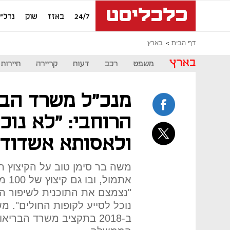
24/7
באזז
שוק
נדל"ן
דף הבית
בארץ
בארץ
משפט
רכב
דעות
קריירה
תיירות
מנכ"ל משרד הבר
הרוחבי: "לא נוכ
ולאסותא אשדוד"
"נצמצם את התוכנית לשיפור הטי
נוכל לסייע לקופות החולים". מ
ב-2018 בתקציב משרד הברי