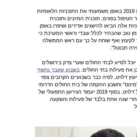
לפי בר סימן טוב, המשרד יקצץ בשנת 2019 באופן משמעותי את התוכניות הלאומיות
הטיפול בפגים; תוכנית המיונים ותוכנית
ניות אלה הביאו להישגים אדירים ושיפרו באופן
מן טוב שהבהיר לכלל עובדי וראשי המערכת כי
ד לקיצוץ ואף שוחח על כך עם ראש הממשלה
ירה תבוטל".
יוכל לסייע לבתי החולים שערי צדק בירושלים
ן את פעילות בתי החולים.
בשבוע שעבר נחשף
ץ דלויט, לפיה כבר בשבועיים הקרובים צפוי
ינוס" וחשבון ההקמה של בית החולים הדרומי
יתרוקן במחצית 2019. לפי הניתוח של דלויט, בסוף 2019 יעמוד הגירעון התפעולי של
שקל, וזאת אחרי שנה אחת בלבד של פעילות והשקעה