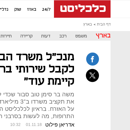
24/7
באזז
שוק
נדל"ן
דף הבית
בארץ
בארץ
משפט
רכב
דעות
קריירה
תיירות
מנכ"ל משרד הברי
לקבל שירותי בר
קיימת עוד"
משה בר סימן טוב סבור שכדי 
את תקציב מש
על האזרח. בראיון לכלכליסט ה
התרופות, מה לעשות בסרבני חי
אדריאן פילוט
10:32
01.11.18