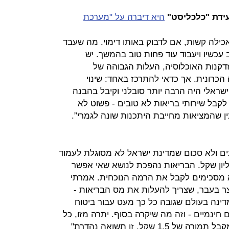
עידת "כלכליסט"
היא דיברה על "מערכת
ילה קשות, אם לדבוק באותו דימוי. מה שעבד
עכשיו ויעבוד עוד פחות טוב בהמשך. יש
קנות האוכלוסיה, העלות הגבוהה של
כרונית. אך כדאי להתרכז באחד: שינוי
שראלי היה הרבה יותר סובלני וקיבל בהבנה
לקבל שירותי בריאות לא טובים - פשוט לא
ן שהמציאות מחייבת היתכנות שונה לגמרי”.
ים ולא סכום שמדינת ישראל לא מסוגלת לעמוד
 מדינה עם תמ”ג של 1.22 טריליון שקל. הבריאות נהפכת לנושא שאי אפשר
א מסכימים לקבל את הרמה הנוכחית. אמרתי
ר בעבר, שצריך להעלות את מס הבריאות -
מדינה בעולם שגובה כל כך מעט עבור ביטוח
חינמיים - וזה מה שיקרה בסוף. יתרה מזו, כל
שקל. זו תשואה נהדרת"