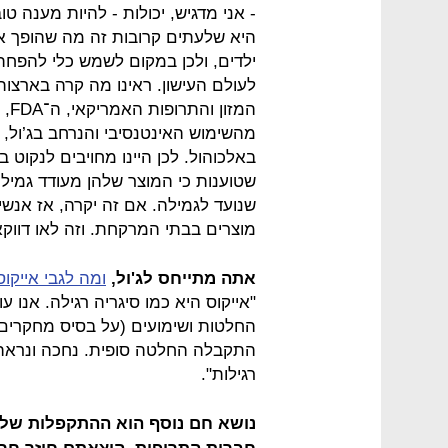
- אני מדגיש, יכולות - להיות מענה ט
היא שלעתים קרובות זה מה שהופך או
ילדים, ולכן במקום לשמש כלי להפח
לעולם העישון. ראינו מה קרה בארצו
המז
מהשימוש האינטנסיבי והנרחב בג’ול, כ
באלכוהול. לכן היינו מחויבים לנקוט
שטוענות כי המוצר שלהן מעודד גמילה 
שנועד לגמילה. אם זה יקרה, אז אנשי
מוצרים בבתי המרקחת. וזה לאו דווקא
אתה מתייחס לג'ול,
ומה לגבי אייקוס
החלטות ושימועים (על בסיס מחקרים ש
התקבלה החלטה סופית. נחכה ונראה: 
רגילות".
נושא חם נוסף הוא ההתקפלות שלכם