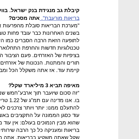
קיבלת גב מנגידת בנק ישראל. בוו
בריאות מורעבת".
אתה מסכים?
"מערכת הבריאות סובלת מהפרעות אכ
בשנים האחרונות כבר עובד פחות טוב 
לתופעה הזאת הרבה הסברים כמו הזד
טכנולוגיות חדשות והחרפת התחלואה ה
בציפיות של האזרחים. פעם הציבור הי
תורים והמתנות. הנכונות של אזרחים 
קיימת עוד. אז אתה משקלל הכל ומבי
מאיפה תביא 3 מיליארד שקל?
“זה סכום שיועבר תוך ארבע־חמש שנ
בו. אנו
להתעלם ממנו: יותר ויותר צרכנים ל
עוד כסגן הממונה על התקציבים באוצ
שהוא מבין הנמוכים בעולם: אין עוד 
בריאות ומעניקה כל כך הרבה שירותים 
שקל שאתה משקיע בבריאות, אתה מקבל תמורה של 1.5 