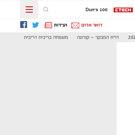
Dun's 100
דואר אדום
ועידות
דו"ח המבקר - קורונה
משפחה בריבית דריבית
תקשורת