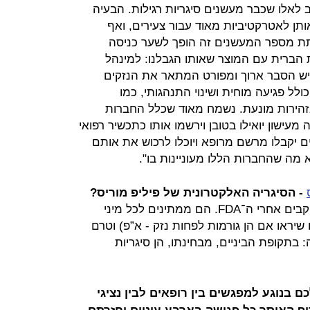
וב לאלו שכבר מעשנים סיגריות רגילות. הבעיה
תן לאטרקטיביות מאוד עבור צעירים, ואף
תת מספר המעשנים זה הופך לשער כניסה
ת הברית עם המוצר שאותו הגבלנו: למינהל
ון והתרופות האמריקאי, ה־FDA, יש הסבר ארוך ומפורט המתאר את הנזקים
ולל פגיעה מוחית ושינוי התנהגותי, כמו
 בזהירות מונעת. נשמח מאוד שכלל החברות
מעישון יואילו בטובן וירשמו אותו כתכשיר רפואי
ם יקבלו מרשם מרופא ויוכלו לרכוש את אותם
 מה שהחברות הללו מעוניינות בו".
- הסיגריה האלקטרונית של פיליפ מוריס?
"אייקוס היא כמו סיגריה רגילה. אנו עוקבים אחרי ה־FDA. הם ממתינים לכל מיני
יראו אם הן גורמות לפחות נזק - א”פ) וטרם
בתקופת הביניים, מבחינתו, הן סיגריות
 בנוגע למפגשים בין רופאים לבין נציגי