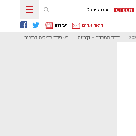
Dun's 100
דואר אדום
ועידות
דו"ח המבקר - קורונה
משפחה בריבית דריבית
תקשורת