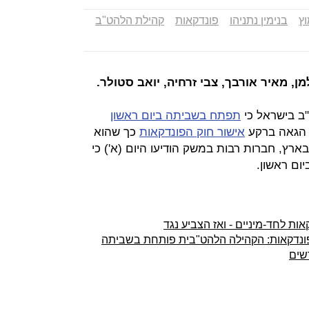
וץ
בנימין נתניהו
פונדקאות
קהילת הלהט"ב
, מאיר אורבך, צבי זרחיה, יואב סטולר.
ב בישראל כי
תפתח בשביתה ביום ראשון
 הגאה ברקע
אישור חוק הפונדקאות
כך שהוא
רץ, חברות רבות במשק הודיעו היום (א') כי
ום ראשון.
אות לחד-מיניים - ואז הצביע נגד
ונדקאות: הקהילה הלהט"בית פותחת בשביתה
שים