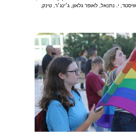
יץ, טוויסטד, י. נתנאל, לאופר גלאון, ג׳ינג׳ר, טינק,