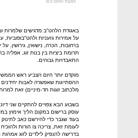
הפגנת הלהט"בים
באגודת הלהט"ב מדגישים שלמרות 
על אמירות גזעניות ולהט"בופוביות, על
ברחובות, הכרה, נישואין, גירושין. על
תרומת ביציות בין בנות זוג, אפליה בת
התאבדויות גבוהים.
מוקדם יותר היום הצביע ראש הממשלה 
ההסתייגות שאפשרה לאבות יחידנים 
מלכתוב זוגות חד-מיניים) זאת למרו
בשבוע הבא צפויים להתקיים שני דיונ
עוסק ברישום במקום הליך אימוץ במק
בעוד שגבר כדי להירשם כאב לתינוק צ
לעומת זאת, צריכה צו הורות ולהוכי
בדרישה להנפיק לילדים לזוג אמהות 