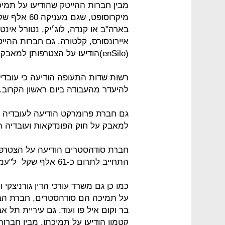
מבין חברות ההייטק שהודיעו על תמיכ
מיקרוסופט, 
(enSilo)הודיעו על הצטרפותן למאבק ובתמיכה בכל עובד שיבחר לשבות ביום ראשון.
רשות שדות התעופה הודיעה כי עובד
להיעדר מהעבודה ביום ראשון הקרוב.
גם חברת פרומרקט הודיעה לעובדיה 
למאבק על חוק הפונדקאות ועובדיה הל
חברת סודהסטרים הודיעה על הצטרפו
התחייב לתרום כ-61 אלף שקל ל"עמותת אבות גאים".
כמו כן גם משרד עורכי הדין גורניצקי
על תמיכה הם סודהסטרים, חברת הבי
בר וקום איל פו ועוד. גם עיריית תל א
קטמון הודיעו על תמיכתן. מבין חברו