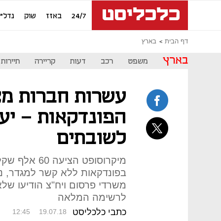
24/7
באזז
שוק
נדל"ן
דף הבית
בארץ
בארץ
משפט
רכב
דעות
קריירה
תיירות
עשרות חברות מ
הפונדקאות - יענ
לשובתים
מיקרוסופט הצי
בפונדקאות ללא קשר למגדר, נט
משרדי פרסום ויח"צ הודיעו שלא 
לרשימה המלאה
כתבי כלכליסט
12:45
19.07.18