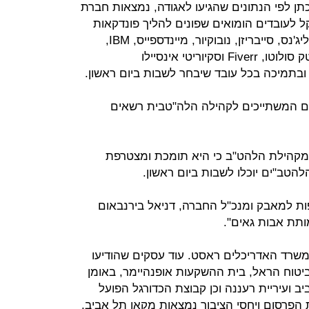
תן לפי הנתונים שהגיעו לאגודה, נמצאות חברת
שגם מעניקה 60 אלף שקל לעובדים הומואים שפונים להליך פונדקאות
בארה"ב או קנדה, לוג׳יק, נטורל אינטליג'נס, סייבריזן, נובוקיור, מיינדספייס, IBM,
איירונסורס, קלטורה. גם חברות ההייטק סולוטו, Fiverr וסקיוריטי אינסיילו
ים המשתייכים לקהילה הלה"טבית רשאים
מקהילת הלהט"ב כי היא תומכת ומצטרפת
הטב"ים יוכלו לשבות ביום ראשון.
ת למאבק ומנכ"ל החברה, דניאל בירנבאום
 ומשרד האדריכלים ראסט. עוד עסקים שהודיעו
טוח הראל, בית ההשקעות אופנהיימר, באומן
ביב ועיריית רעננה וכן קבוצת הכדורגל הפועל
ת הפרסום ויחסי הציבור נמצאות מקאן תל אביב,