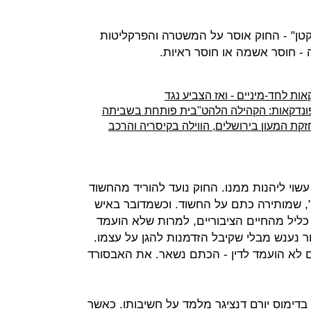
ן" - החוק אוסר על המשטרה והפרקליטות
 - חוסר אשמה או חוסר ראיות.
אות לחד-מיניים - ואז הצביע נגד
ונדקאות: הקהילה הלהט"בית פותחת בשביתה
קת המעון בירושלים, הווילה בקיסריה והרכב
שוי ליהנות ממנו. החוק נועד להוריד מהחשוד
, שמותירה כתם על החשוד. וכשמדובר באיש
כליל מהחיים הציבוריים, למרות שלא הועמד
ר נענש מבלי שקיבל הזדמנות להגן על עצמו.
אם לא הועמד לדין - הכתם נשאר. את האבסורד
בדימוס יורם דנציגר מלמד על חשיבותו. כאשר