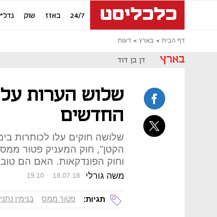
24/7
באזז
שוק
נדל"ן
דף הבית
בארץ
דעות
בארץ
דן בן דוד
שלוש הערות על נ
החדשים
שלושה חוקים עלו לכותרות בימ
הקטן", חוק המעניק פטור ממס
וחוק הפונדקאות. האם הם טובים
משה גורלי
19:10
18.07.18
פטור ממס
בנימין נתני
תגיות: