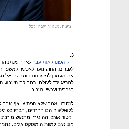
נתניהו. אצלו זה יקבלו יקבלו
3.
חוק הפונדקאות עבר
לאחר שנתניהו ה
לגברים. החוק נועד לאפשר למשפחה 
את מעמדן למשפחה הומוסקסואלית-
להביא ילד לעולם. בתחילת השבוע ה
הגברית ועכשיו חזר בו.
לזכותו ייאמר שלא הפתיע. אף אחד לא
לקואליציה הם החרדים, חבריו בפוליט
ויקטור אורבן ההונגרי ומתאוש מורביצק
מוציאים למוות הומוסקסואלים. נתניה