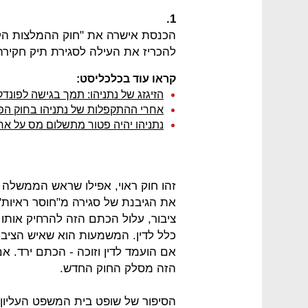
1.
הכנסת אישרה את "חוק ההמלצות הקט
להכריז את העילה לסגירת תיק חקירה
קראו עוד בכלכליסט:
הזיגזג של נתניהו: תמך בגישה לפונדק
אחרי ההתקפלות של נתניהו בחוק הפ
נתניהו יהיה פטור מתשלום מס על אחז
זהו חוק ראוי, אפילו שראש הממשלה ע
את הגיבנת של סגירה מ"חוסר ראיות"
ציבור, עלול הכתם הזה להרחיק אותו 
כלל לדין. המשמעות הוא שאיש הציבו
אם הועמד לדין וזוכה - הכתם ירד. 
הזה מסלק החוק החדש.
הסיפור של שופט בית המשפט העליון 