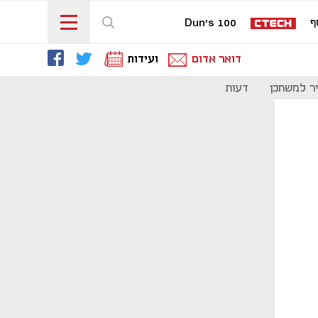
ף
Dun's 100
דואר אדום
ועידות
ר למשתכן
דעות