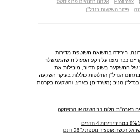
Profimex
אלחנן רוזנהיים פרופימקס
נה
פיזור השקעות בנדל''ן
ונה, הירידה בתשואה השוטפת מדירות
קריים כבר מוצו על רקע הפעולות שהממשלה
של ההשקעה בשוק הדיור, מובילות את
תחום הנדל"ן החלופות כוללות בעיקר השקעה
 בנדל"ן מניב (משרדים) בארץ, והשקעה בקרנות
ים בארה"ב: חלום בר השגה או הרפתקה
ים
 רכשה אופציה נוספת ל־28 דונם