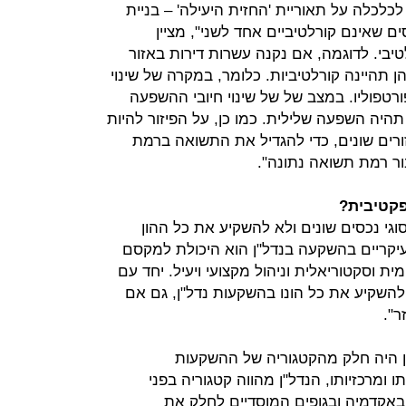
כלכלה על תאוריית 'החזית היעילה' – בניית
סים שאינם קורלטיביים אחד לשני", מציין
לטיבי. לדוגמה, אם נקנה עשרות דירות באזור
 תהיינה קורלטיביות. כלומר, במקרה של שינוי
טפוליו. במצב של של שינוי חיובי ההשפעה
תהיה השפעה שלילית. כמו כן, על הפיזור להיות
ורים שונים, כדי להגדיל את התשואה ברמת
בור רמת תשואה נתונה".
פקטיבית?
גי נכסים שונים ולא להשקיע את כל ההון
יקריים בהשקעה בנדל"ן הוא היכולת למקסם
וסקטוריאלית וניהול מקצועי ויעיל. יחד עם
 להשקיע את כל הונו בהשקעות נדל"ן, גם אם
ר".
ל"ן היה חלק מהקטגוריה של ההשקעות
 ומרכזיותו, הנדל"ן מהווה קטגוריה בפני
 מ-15 שנה, נהוג באקדמיה ובגופים המוסדיים לחלק את