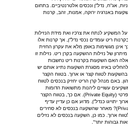
ות, אג"ח, נדל"ן ונכסים אלטרנטיביים. בתחום
עות באנרגיה ירוקה, אמנות, זהב, קרנות
על המשקיע לנתח את צרכיו ואת מידת הנזילות
קרנות ריט
עומדים נכסי נדל"ן, אך קרנות אלו
כך אינן מגשימות באופן מלא את עקרון החזית
תרון של נזילות ההשקעה בקרן ריט. נזילות זו
שאלה האם השקעות בקרנות ריט נחשבות
 להחליט באיזו מסגרת השקעות נתייג אותם יש
השקעות לטווח קצר או ארוך. בטווח הקצר
ן. באם מנהל קרן הריט יחזיק בנכסים לטווח
שקיעים עשויים ליהנות מתשואות הדומות
לתשואות של השקעות בקרנות נדל"ן פרטי (Private Equity). אם כך, בטווח הקצר
רוך יתוייגו כנדל"ן. מדוע אם כן עדיין עדיף
להשקיע בקרנות הון פרטי (Private Equity)? מאחר שהשקעה בנכסים לא סחירים
לטווח ארוך. כמו כן, השקעה בנכסים לא נזילים
ות גבוהות יותר".