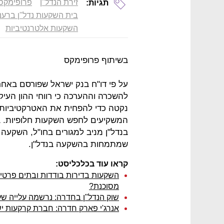
זירת הנדל''ן
פרופימקס
תגיות:
בית השקעות נדל''ן ברענ
השקעות אלטרנטיביות
בשיתוף פרופימקס
על פי דו"ח בנק ישראל שפורסם באחר
להשכרה וההערכה כי רווחי ההון העי
נקטה כדי להפחית את האטרקטיביות 
המשקיעים לחפש השקעות חלופיות. ב
בנדל"ן מניב למגורים בחו"ל, השקעה
שמתמחות בהשקעה בנדל"ן.
קראו עוד בכלכליסט:
השקעות בדירות בודדות ובתים פרטי
מסוכנת?
שוק הנדל"ן בחדרה: נרשמה עלייה של 8% במחירי דירות 4 חדר
אנרג'י פארק חדרה: חברת קרקעות ישראל