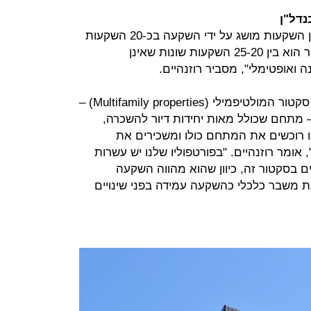
נדל"ן
מחקרים מראים כי פיזור אופטימלי בין השקעות מושג על ידי השקעה בכ-20 השקעות
שונות. "בקרנות שלנו בדרך כלל הפיזור הוא בין 25-20 השקעות שונות שאינן
ה ואופטימלי", מסביר רוזנהיים.
אחד הסקטורים בהשקעות נדל"ן הוא סקטור המולטיפמילי (Multifamily properties) –
 מתחם שכולל מאות יחידות דיור להשכרה,
נו רוכשים את המתחם כולו ומשכירים את
אומר רוזנהיים. "בפורטפוליו שלנו יש עשרות
ים בסקטור זה, כיוון שהוא מהווה השקעה
 משבר כלכלי כהשקעה עמידה בפני שינויים