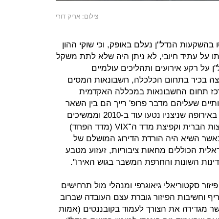
צילום: אריק דורי
השקעות הנדל"ן נעלם באופק, וכי שוקי ההון
ו על עתיד חיובי, לא ניתן היה שלא לתת משקל
 על רקע אירועים ותהליכים עולמיים
מרצה בכיר בתחום הכלכלה, חשבונאות המסים
מרכז תחום החשבונאות במכללה האקדמית
יים שעליהם מדבר פרופ' רייך הם בין השאר
"האסונות ביפן ב-2011, משבר חובות באירופה שניצניו נטעו עוד ב-2010 וממשיכים
ת הברית וקפיצת מדד ה־VIX
(מדד הפחד)
ת כאשר השיא היה הורדת הדירוג המושלם של
אלית הכוללים מחאות ציבוריות, זעזוע מטבע
נות השונות והחרפת המשבר בגוש האירו".
 פיזור סקטוריאלי גיאוגרפי ומנהלי מול תרחישים
ף וחשיבות הפיזור גוברת עצם העובדה שברוב
 מגדירה את הצורך לעמוד בקובננטים (אמות