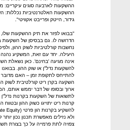
ההשקעות לארבעה סוגים עיקריים: מני
ההשקעות האלטרנטיביות נכללות: השק
גידור, הייטק ופרייבט אקוויטי".
"בבואו לפזר את תיק ההשקעות שלו, 
הדרושה לו. גם בבסיסן של השקעות ב
נחשבות קורלטיביות לשוק ההון, ולפי
היעילה. יחד עם זאת, המשקיע נהנה מי
אינה מגיעה 'בחינם'. כאן נשאלת ה
להשקעות נדל"ן או שוק ההון. בבואנו
להתייחס לתקופת זמן – האם מדובר ב
השקעה בקרן ריט קורלטיבית לשוק ההו
ארוך ובסופו של דבר יממש אותם, המ
קרנות ריט יתוייגו כשוק ההון ובטווח הא
ולא נזילים מאפשרת תכנון נכון יותר 
צפויה לתת פרמייה על כך בצורת תשוא