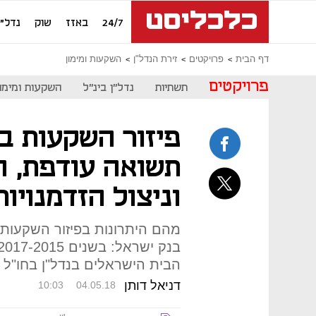
24/7
באזז
שוק
נדל"ן
דף הבית
פרויקטים
זירת הנדל"ן
השקעות ומימון
פרויקטים
תשתיות
נדל"ן בינ"ל
השקעות ומימון
פיזור השקעות בנ
תשואה עודפת, ה
וניצול הזדמנויות
מהם היתרונות בפיזור השקעות 
הבית הישראלים בנדל"ן בחו"ל הסתכמה בכ-
דניאל דותן
10:03
04.05.18