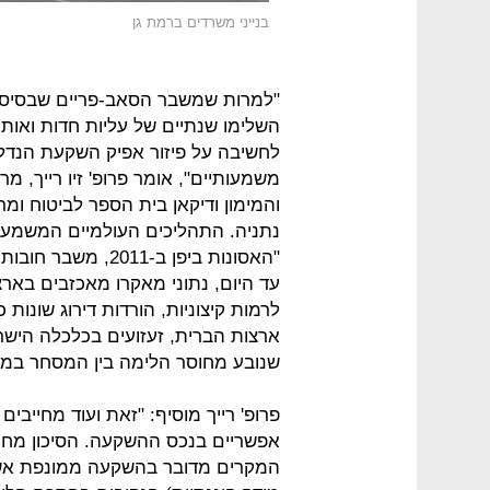
בנייני משרדים ברמת גן
"למרות שמשבר הסאב-פריים שבסיסו ב
השלימו שנתיים של עליות חדות ואותת
לחשיבה על פיזור אפיק השקעת הנדל"ן
משמעותיים", אומר פרופ' זיו רייך, 
והמימון ודיקאן בית הספר לביטוח ו
נתניה. התהליכים העולמיים המשמעות
עד היום, נתוני מאקרו מאכזבים בארצו
לרמות קיצוניות, הורדות דירוג שונו
ארצות הברית, זעזועים בכלכלה הישר
שנובע מחוסר הלימה בין המסחר במדי
פרופ' רייך מוסיף: "זאת ועוד מחייבים
אפשריים בנכס ההשקעה. הסיכון מחרי
המקרים מדובר בהשקעה ממונפת אשר