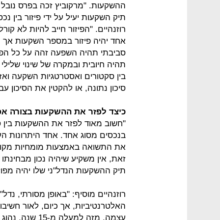
ההשקעות. "מרקוביץ זכה בפרס נובל ל
תיק השקעות יעיל על ידי פיזור בין נכ
רוזנהיים. "הפיזור חייב להיות לא קור
אחד יהיה פיזור במספר השקעות אך הן
סביבתי תהיה השפעה זהה על כל הפור
תהיה חיובית ובמקרה של שינוי שלילי 
בין סקטורים ואסטרטגיות השקעה ואז
סיכון נתונה, או להקטין את הסיכון ע
כיצד לפזר את ההשקעות בצורה א
"חשוב מאוד לפזר את ההשקעות בין סו
בנכסים מסוג אחד. אחד היתרונות הע
את התשואה באמצעות מומחיות מקומית 
זאת, אין משקיע שיהיה נכון מבחינתו
תיק ההשקעות הנדל"ני שלו יהיה מפוז
רוזנהיים מוסיף: "באופן מסורתי, נד
האלטרנטיביות, אך כיום, לאור חשיבותו
עצמה. מזה למעלה