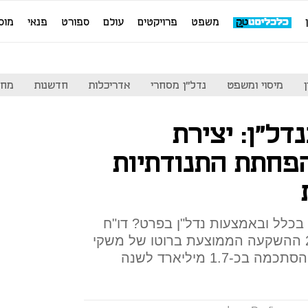
משפט
פרויקטים
עולם
ספורט
פנאי
מוס
מיסוי ומשפט
נדל"ן מסחרי
אדריכלות
חדשנות
מחי
דל"ן: יצירת
פחתת התנודתיות
בכלל ובאמצעות נדל"ן בפרט? דו"ח
בנק ישראל: בשנים 2017-2015 ההשקעה הממוצעת ברוטו של משקי
1.7 מיליארד לשנה