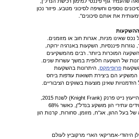
אה שהעמיד גוף פיננסי למימון רכישת הנדל"ן,
נים נוספים וחשיפה לסיכוני מטבע. פיזור נכון
עותית את אותם סיכונים".
 ההשקעות
כס שאינו מניות, אגרות חוב או מזומנים.
ר, נגזרות פיננסיות, השקעות באנרגיה ירוקה,
 ההשקעה המוכרות ביותר. רבים מהמשקיעים
רונות של השקעה חלופית במשך עשרות שנים.
ההשקעות
פרופימקס
, היתרונות בהשקעות
ל המשקיע הם ביצירת תשואות עודפות ביחס
הזדמנויות שאינן מוצעות בשווקים הציבוריים.
על פי דו"ח העושר העולמי של חברת הייעוץ נייט פרנק (Knight Frank) לשנת 2015,
32% בממוצע מתיק ההשקעות של יחידים עתירי הון מושקע בנדל"ן, כאשר 68%
ל בעל ההון, אג"ח, מזומן, סחורות, קרנות הון
ן היהודי-אמריקאי הארי מרקוביץ לעולם