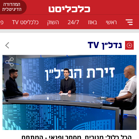
המהדורה
הדיגיטלית
ראשי
באזז
24/7
השוק
כלכליסט TV
פו
נדל"ן TV
הכל כלול: מגורים, מסחר ופנאי - המתחם