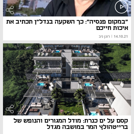
"במקום פנסיה": כך השקעה בנדל"ן תכתיב את
איכות חייכם
14.10.21
|
רונן ניב
קסם על ים כנרת: מודל המגורים והנופש של
ברייטהולץ המר במושבה מגדל