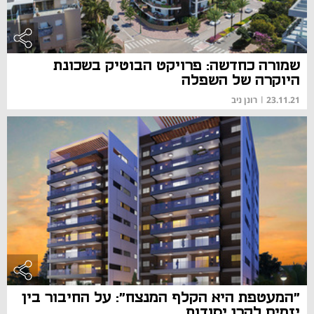
שמורה כחדשה: פרויקט הבוטיק בשכונת
היוקרה של השפלה
23.11.21
|
רונן ניב
"המעטפת היא הקלף המנצח": על החיבור בין
יזמים לקרן יסודות