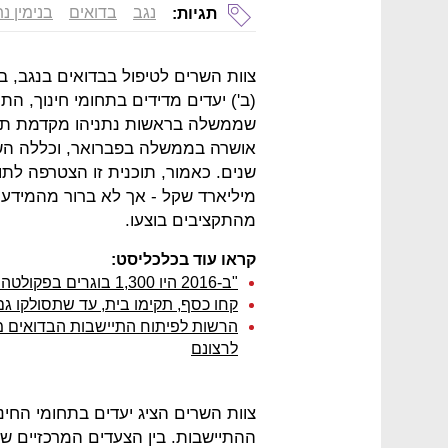
נגב
בדואים
בנימין נת
תגיות:
צוות השרים לטיפול בבדואים בנגב, ב
(ב') יעדים מדידים בתחומי חינוך, ה
שממשלה בראשות נתניהו מקדמת תוכנ
מיליארד שקל - אך לא ברור מהמידע
מהתקציבים בוצעו.
קראו עוד בכלכליסט:
"ב-2016 היו 1,300 בוגרים בפקולטה להנדסה בבן גוריון. כמה מהם בדואים? אפס"
קחו כסף, תקימו בית, עד שתסולקו גם
לרצונם
צוות השרים הציג יעדים בתחומי החי
ההתיישבות. בין הצעדים המרכזיים שנ