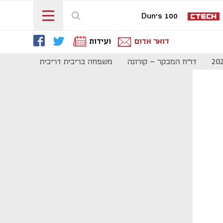
Dun's 100
דואר אדום
ועידות
דו"ח המבקר - קורונה
משפחה בריבית דריבית
תקשורת