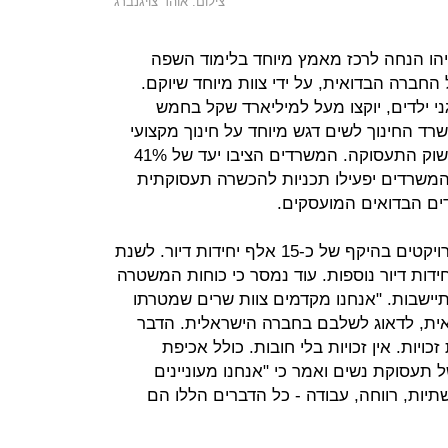
צילום: אוהד צויגנברג
ו הנחה לרכז מאמץ מיוחד בלימוד השפה
חברה הבדואית, על ידי צוות מיוחד שיוקם.
ני ילדים, יוקצו מעל למיליארד שקל בחמש
ד החינוך לשים דגש מיוחד על חינוך מקצועי
לתלמידות, כדי שהן ישתלבו בעתיד בשוק התעסוקה. המשרדים הציבו יעד של 41%
המשרדים יפעילו תכניות להכשרה תעסוקתית
דים הבדואים המועסקים.
עוד דווח כי עד כה, נמצאים בבנייה פרויקטים בהיקף של כ-15 אלף יחידות דיור. לשנת
נות להיבנות כ-20 אלף יחידות דיור נוספות. עוד נמסר כי כוחות המשטרה
יישבות. "אנחנו מקדמים צוות שרים שמטרתו
אית, לדאוג לשלבם בחברה הישראלית. הדבר
כויות. אין זכויות בלי חובות. כולל אכיפת
 תעסוקת נשים ואמר כי "אנחנו מעוניינים
תיות, רווחה, עבודה - כל הדברים הללו הם