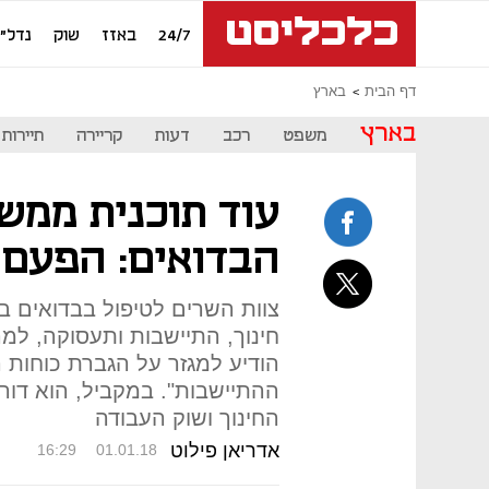
24/7
באזז
שוק
נדל"ן
דף הבית
בארץ
בארץ
משפט
רכב
דעות
קריירה
תיירות
עוד תוכנית ממש
הבדואים: הפעם ב-3 מיליאר
צוות השרים לטיפול בבדואים ב
חינוך, התיישבות ותעסוקה, למר
הודיע למגזר על הגברת כוחות
ההתיישבות". במקביל, הוא דו
החינוך ושוק העבודה
אדריאן פילוט
16:29
01.01.18