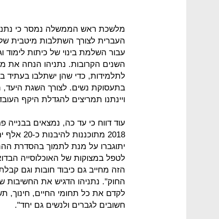
מלשכת ראש הממשלה נמסר כי נתניה
העברית לצורך השתלבות מיטבית של ה
עבור השלמת בינוי של כיתות לימוד וג
השנים הקרובות. נתניהו הנחה את משר
בתעסוקת נשים. לצורך השגת היעד, 
ויינתנו תמריצים להגדלת היקף העוב
2018 מתוכנ
יתוגברו על מנת לתמוך בהסדרת ההת
לטפל במצוקות של האוכלוסייה הבדו
הזה מחייב גם כיבוד חובות וגם קבלת ז
החוק". נתניהו הדגיש את החשיבות של
לקדם את כל תחומי החיים, חינוך, תש
חשובים לגברים ולנשים גם יחד".