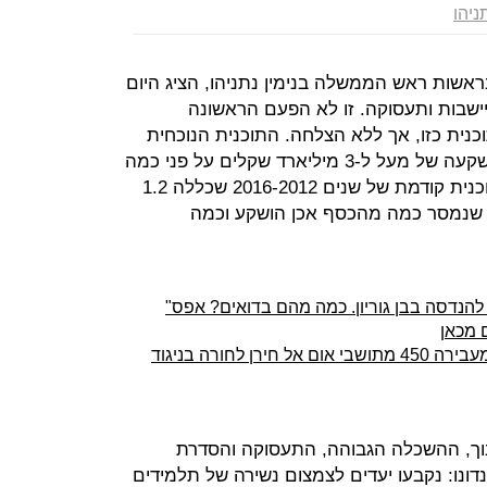
ניהו
ראשות ראש הממשלה בנימין נתניהו, הציג היום
תיישבות ותעסוקה. זו לא הפעם הראשונה
ית כזו, אך ללא הצלחה. התוכנית הנוכחית
אושרה בממשלה בפברואר, וכללה השקעה של מעל ל-3 מיליארד שקלים על פני כמה
שנים. כאמור, תוכנית זו הצטרפה לתוכנית קודמת של שנים 2016-2012 שכללה 1.2
 שנמסר כמה מהכסף אכן הושקע וכמה
 מכאן
הרשות לפיתוח התיישבות הבדואים מעבירה 450 מתושבי אום אל חירן לחורה בניגוד
נוך, ההשכלה הגבוהה, התעסוקה והסדרת
דונו: נקבעו יעדים לצמצום נשירה של תלמידים