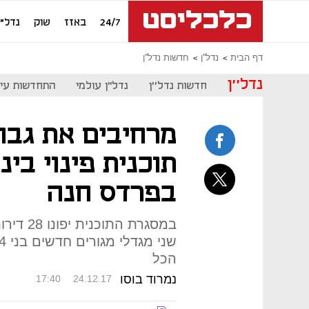
24/7
באזז
שוק
נדל"ן
דף הבית
נדל''ן
חדשות נדל''ן
נדל''ן
חדשות נדל''ן
נדל"ן עולמי
התחדשות עיר
מרחיבים את גבו
תוכנית פינוי בי
בפרדס חנה
במסגרת ה
הכל
נמרוד בוסו
17:40
24.12.17