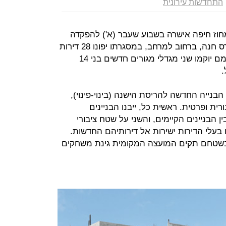
התחדשות עירונית
מחוז חיפה אישרה בשבוע שעבר (א') להפקדה
ביישוב פרדס חנה, ברחוב למרחב, במסגרתו יפונו 28 דירות
הקיימות כיום בבניינים ותיקים, ובמקומם יוקמו שני מגדלי מגורים חדשים בני 14
נייה החדשה להריסת הישנה (בינוי-פינוי),
 ופרטית. ראשית כל, ייבנו הבניינים
הבניינים הקיימים, והשני על שטח ציבורי
 בעלי הדירות ישירות אל דירותיהם החדשות.
 ובשטחם תקים המועצה המקומית גינת משחקים