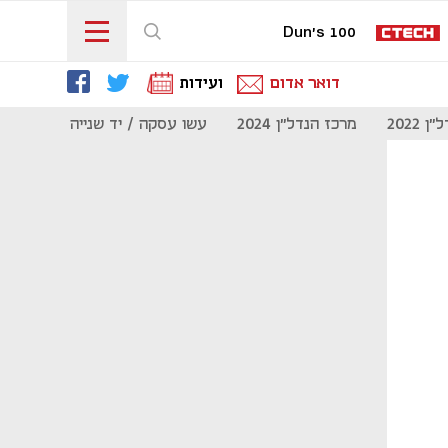
Dun's 100
דואר אדום
ועידות
 2022
מרכז הנדל"ן 2024
עשו עסקה / יד שנייה
מוסף נדל