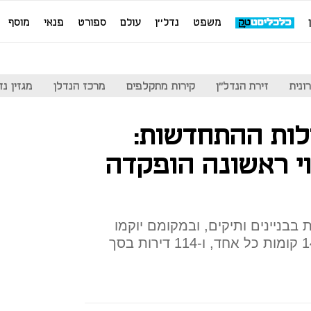
משפט
נדל''ן
עולם
ספורט
פנאי
מוסף
ונית
זירת הנדל"ן
קירות מתקלפים
מרכז הנדלן
מגזין נדל"ן
לות ההתחדשות:
נוי ראשונה הופקדה
תוכנית יפונו 28 דירות בבניינים ותיקים, ובמקומם יוקמו
שני מגדלי מגורים חדשים בני 14 קומות כל אחד, ו-114 דירות בסך