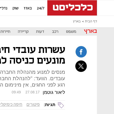
24/7
באזז
שוק
נדל"ן
דף הבית
בארץ
בארץ
משפט
רכב
דעות
קריירה
תיירות
עשרות עובדי חיפ
מונעים כניסה ל
עובדים. הוועד: "להנהלת החב
רגע לפני החגים, אין מינימום הג
ליאור גוטמן
09:49
27.08.17
פיטורים
חיפה כימיקלי
תגיות: