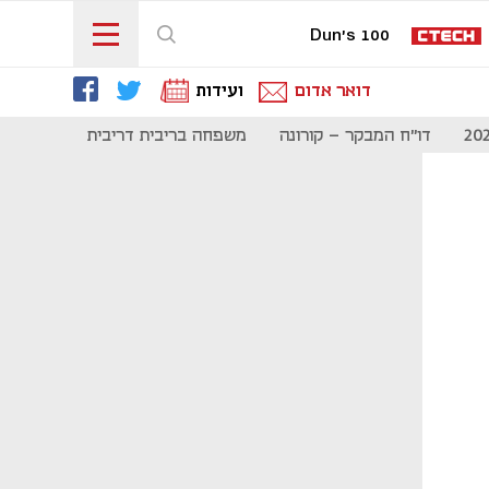
Dun's 100
דואר אדום
ועידות
דו"ח המבקר - קורונה
משפחה בריבית דריבית
תקשורת