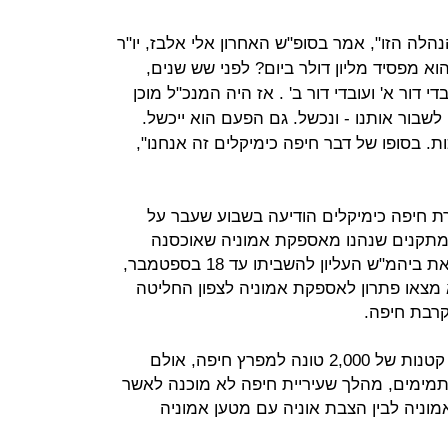
נהלה הזו", אמר בסופ"ש האחרון אלי אלבז, יו"ר
א מפסיד מליון דולר ביום? לפני שש שנים,
דור א' ועובדי דור ב' . אז היה המנכ"ל מוכן
לשבור אותנו - ונכשל. גם הפעם הוא ייכשל.
כות. בסופו של דבר חיפה כימיקלים זה אנחנו",
 חיפה כימיקלים הודיעה בשבוע שעבר על
מתקנים שנהנו מאספקת אמוניה שאוכסנה
במכל שמוצב שם, אולם על רקע הוראת ביהמ"ש העליון להשביתו עד 18 בספטמבר,
צאו פתרון לאספקת אמוניה לצפון החליטה
רבת חיפה.
הפתרון הממשלתי היה הבאת אוניות קטנות של 2,000 טונה למפרץ חיפה, אולם
תמימים, מהלך שעיריית חיפה לא מוכנה לאשר
מוניה לבין הצבת אוניה עם מטען אמוניה