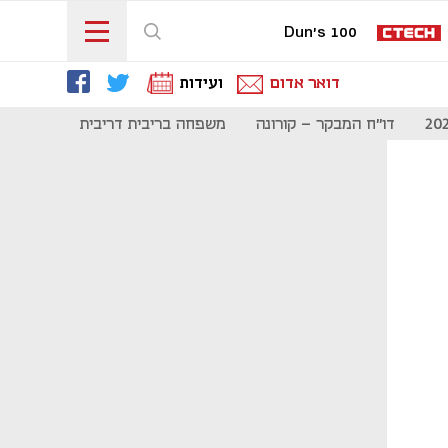
Dun's 100
דואר אדום
ועידות
דו"ח המבקר - קורונה
משפחה בריבית דריבית
תקשורת