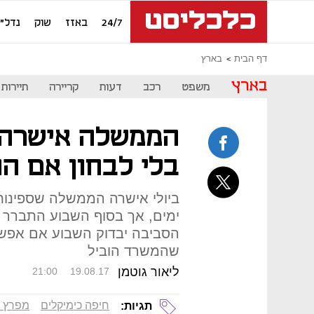
24/7
באזז
שוק
נדל"ן
דף הבית
בארץ
בארץ
משפט
רכב
דעות
קריירה
תיירות
הממשלה אישרה פ
בלי לבחון אם הו
ביולי אישרה הממשלה שספינות 
ימים, אך בסוף השבוע התברר 
הסביבה יבדוק השבוע אם אפ
שהמשרד הוביל
ליאור גוטמן
21:00
19.08.17
חיפה כימיקלים
מפרץ 
תגיות: