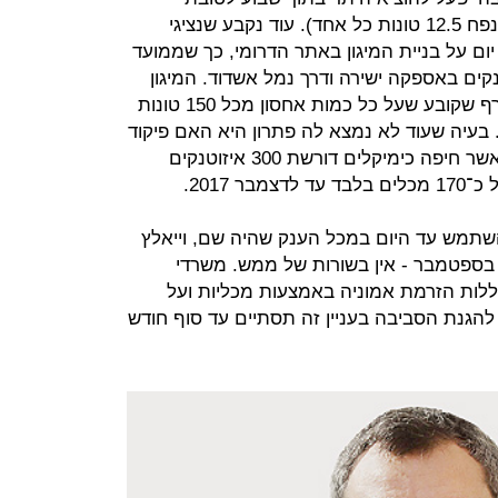
הפעלה באיזוטנקים (מכלים קטנים בנפח 12.5 טונות כל אחד). עוד נקבע שנציגי
ברת חיפה כימיקלים יודיעו בתוך 60 יום על בניית המיגון באתר הדרומי, כך שממועד
נקים באספקה ישירה ודרך נמל אשדוד. המיגון
הייעודי הוא דרישת סף של פיקוד העורף שקובע שעל כל כמות אחסון מכל 150 טונות
. בעיה שעוד לא נמצא לה פתרון היא האם פיקוד
העורף יאפשר אחסון בנמל אשדוד, כאשר חיפה כימיקלים דורשת 300 איזוטנקים
 2017.
שתמש עד היום במכל הענק שהיה שם, וייאלץ
היפרד ממנו בהוראת בג"ץ עד ל־18 בספטמבר - אין בשורות של ממש. משרדי
לות הזרמת אמוניה באמצעות מכליות ועל
להגנת הסביבה בעניין זה תסתיים עד סוף חודש