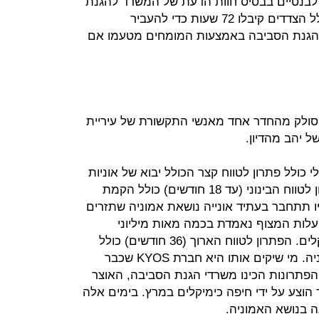
רלבנטיים בבסיס חוות הדעת של המשרד להגנת
הסביבה אם המהלך מסוכן או לא. כלל הצדדים קיבלו 72 שעות כדי להעביר
 להגנת הסביבה באמצעות המומחים מטעמו אם
 סולק מהחדר אחד מאנשי התקשורת של עיריית
 יהב מהדיון.
כולל פתרון לטווח קצר הכולל יבוא של אוניות
קטנות נפח (עד 2,000 טונות). הפתרון לטווח הבינוני (עד 18 חודשים) כולל הקמת
 מהחוף שאליו תתחבר בעתיד אונייה נושאת אמוניה שתזרים
לות המצוף נאמדת בכמה מאות מיליוני
שקלים שייצאו מכיסה של חיפה כימיקלים. הפתרון לטווח הארוך (36 חודשים) כולל
הקמת מפעל חדש בדרום לייצור אמוניה. מי שיקים אותו היא חברת KYOS שכבר
פתרונות הכינו משרדי הגנת הסביבה, האוצר
 הוצע על ידי חיפה כימיקלים במרץ. בימים אלה
 בנושא האמוניה.