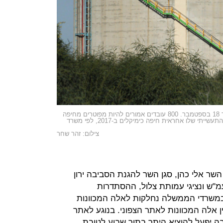
מכל האמוניה במפרץ חיפה שאמור להיסגר עד 18 בספטמבר. 800 עובדים אמורים להיות מפוטרים מחיפה
כימיקלים. 1.5 מיליארד שקל - זה היקף הייצוא התעשייתי שלו אחראית חיפה כימיקלים ב-2017, לפי משרד
צילום: זהר שחר
שר אלי כהן, סגן השר להגנת הסביבה ירון
ועמ"ש ונציגי עמותת צלול, ההסתדרות
משרדי הממשלה נחלקות לאלה המכוונות
 אלה המכוונות לאתר הצפוני. בנוגע לאתר
 יפעל להוציא היתר בתוך שבוע לטובת