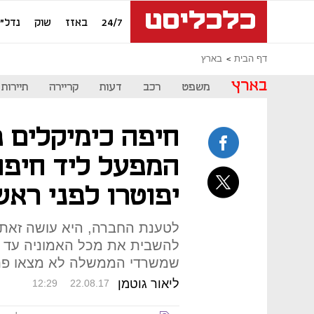
24/7
באזז
שוק
נדל"ן
דף הבית
בארץ
בארץ
משפט
רכב
דעות
קריירה
תיירות
חיפה כימיקלים 
יפוטרו לפני רא
לטענת החברה, היא עושה זאת 
שמשרדי הממשלה לא מצאו פתר
ליאור גוטמן
12:29
22.08.17