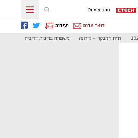
Dun's 100
דואר אדום
ועידות
דו"ח המבקר - קורונה
משפחה בריבית דריבית
תקשורת