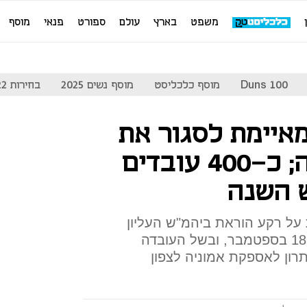
משפט
בארץ
עולם
ספורט
פנאי
מוסף
Duns 100
מוסף כלכליסט
מוסף נשים 2025
בחירות 2022
מאיימת לסגור את
המפעל ליד חיפה; כ-400 עובדים
ש השנה
על רקע הוראת ביהמ"ש העליון
להשבית את מכל האמוניה עד 18 בספטמבר, ובשל העובדה
ון לאספקת אמוניה לצפון