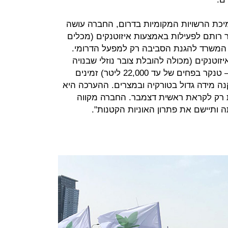
יכת הרשויות המקומיות בדרום, החברה עושה
רותם לפעילות באמצעות איזוטנקים (מכלים
די המשרד להגנת הסביבה רק למפעל הדרומי.
יזוטנקים (מכולה להובלת צובר נוזלי שבנויה
ממסגרת מרובעת ובתוכה מכל עגול – טנקר בפחים של עד 22,000 ליטר) זמינים
נה מידה גדול בטורקיה ובמצרים. ההערכה היא
ת רק לקראת ראשית דצמבר. החברה מקווה
יישם את פתרון האוניות הקטנות".