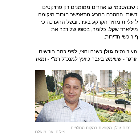
ם שבהסכמי גג אחרים ממומנים רק פרויקטים
חדשות. ההסכם החריג התאפשר בזכות מיקומה
ל עליית מחיר הקרקע בעיר, ובשל ההערכה כי
ווק הקרקע בתחומה יניב יותר מ־3 מיליארד שקל. כלומר, בסופו של דבר את
יר נסים גוזלן כשנה וחצי, לפני כמה חודשים
ורגר - ששימש בעבר כיועץ למנכ"ל רמ"י - ומאז
נסים גוזלן. מקוואות במקום מחלפים
צילום: אבי מועלם