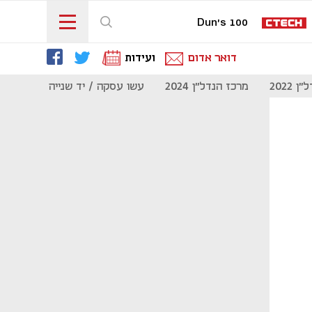
Dun's 100
דואר אדום
ועידות
 2022
מרכז הנדל"ן 2024
עשו עסקה / יד שנייה
מוסף נדל