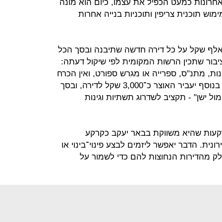
בר בן 100 ובשנים האחרונות כמעט הכפיל את עצמו, כיום הוא מונה
לאחר מימוש תוכנית צריפין ותוכניות בנייה אחרות
סגרת ההסכם יעביר האוצר כ־11 אלף שקל על כל דירה חדשה שתיבנה ובסך הכל
ני ציבור שתכין הרשות המקומית לפי שיקול דעתה:
נות, מתנ"ס, ספרייה או מגרש ספורט, ואין הכרח
כי הם יוקמו דווקא בשכונות החדשות; בנוסף יעביר האוצר כ־3,000 שקל לדירה, ובסך
 מול ישן" - תקציב לשדרוג תשתיות וגינות
 רמ"י תקצה כ־10% מהקרקעות שהיא משווקת בבאר יעקב כקרקע
ית. הדבר יאפשר ליזמים לבצע פינוי־בינוי או
נות חלק מהדירות הנחוצות להם כדי לשמור על