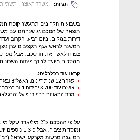
משרד האוצר
תשתיות
תגיות:
דירות במקום. ביום רביעי הקרוב ועד
המשנה לראש אגף תקציבים ערן ניצן 
צפויה לאשר את ההסכם, אבל מפרטיו 
מהסכום מיועד לצורך פיתוח השכונות
קראו עוד בכלכליסט:
לאחר 12 שנות דיונים: ראשל"צ ובאר יעקב חתמו על הסכם לחלוקת מחנה צריפין
אושרו עוד 3,700 יחידות דיור במתחם צריפין
מכת התאונות בבנייה: פועל נהרג לאחר שנפל מגובה
על פי ההסכם כ־2 מילי
המועצה מרשות מקרקעי ישראל (רמ"י)