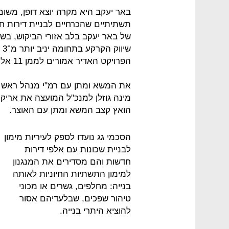
באר יעקב היא מקרה יוצא דופן, משו
תשתיתיים שהכרחיים לבניית דירות 
של באר יעקב בלב אזורי הביקוש, בש
שי
הפרויקט האדיר אמורים לממן 11 אלף רוכשי הדירות.
את המשא ומתן עם רמ"י מנהל ראש הע
מינה גוזלן למנכ"ל המועצה את אריק ז
הואץ קצב המשא ומתן עם האוצר.
הסכמי גג נועדו לספק לעיריות מימון
לבניית שכונות עם אלפי דירות
חדשות והם מסדירים את המנגנון
למימון התשתיות החיוניות לאותה
בנייה: מחלפים, גשרים או מכוני
טיהור שפכים, שבלעדיהם אסור
להוציא היתרי בנייה.