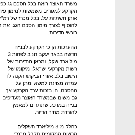
משרד האוצר רואה בכל הסכם גג כפר
הקרקע למגורים משמשות למימון פית
אותן תשתיות על. בכל מכרז של רמ"י
להוסיף לצורך מימון הסכם הגג. את 
רוכשי הדירות.
ההערכות הן כי הקרקע לבנייה
חדשה בבאר יעקב תניב לפחות 3
מיליארד שקל, ומכאן הנדיבות של
רשות מקרקעי ישראל: מיקומו של
הישוב בלב אזורי הביקוש הקנה לו
עמדה מצוינת למשא ומתן על
ההסכם, הן בזכות ערך הקרקע אך
גם משום שבמשרד האוצר מעדיפים
בנייה במרכז, שתתרום למאמץ
להורדת מחיר הדיור.
כחלק מ־3 מיליארד השקלים
הרשות המקומית תקבל מרמ"י