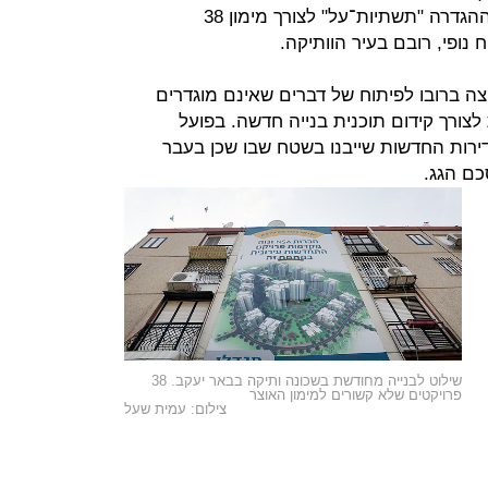
שיקול דעתה ועוד כ־550 מיליון תחת ההגדרה "תשתיות־על" לצורך מימון 38
נופי, רובם בעיר הוותיקה.
ה ברובו לפיתוח של דברים שאינם מוגדרים
ורך קידום תוכנית בנייה חדשה. בפועל
ירות החדשות שייבנו בשטח שבו שכן בעבר
כם הגג.
שילוט לבנייה מחודשת בשכונה ותיקה בבאר יעקב. 38
פרויקטים שלא קשורים למימון האוצר
צילום: עמית שעל