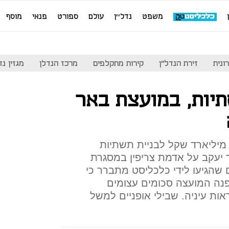
משפט
נדל''ן
עולם
ספורט
פנאי
מוסף
ונית
זירת הנדל"ן
קירות מתקלפים
מרכז הנדלן
מגזין נדל"ן
תיות, במועצת באר
שרד האוצר יעביר בקרוב כ־3 מיליארד שקל לבניית תשתיות
 יעקב על אדמת צריפין במסגרת
שהגיעו לידי כלכליסט מתברר כי
נה המועצה סכומים עצומים
אות עיניה. שבילי אופניים למשל