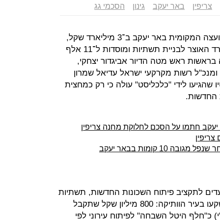
צריפין
באר יעקב
גינון
הסכמי גג
בשבועות הקרובים תתעשר קופת המועצה המקומית באר יעקב ב־3 מיליארד שקל,
תוצאה של הסכם גג שנחתם עם משרד האוצר לבניית תשתיות ומוסדות ל־11 אלף
ה בראשות ראש מטה הדיור אביגדור יצחקי,
ומנכ"ל רשות מקרקעי ישראל עדיאל שמרון
שהגיעו לידי "כלכליסט" עולה כי רק כמחצית
 החדשות.
 10 קומות בבאר יעקב
ארד שקל מיועדים לתקציב פיתוח השכונות החדשות, תשתיות
ומוסדות ציבור; אבל כ־1.3 נוספים יושקעו בעיר הוותיקה: 800 מיליון שקל שתקבל
 כ"חלף היטל השבחה" לפיתוח עירוני לפי