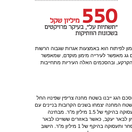
מון לפיתוח הוא באמצעות אגרות שגבוה הרשות
 גג מאפשר לעירייה מימון מוקדם, שמאפשר
הקרקע, ובהסכמים האלה העיריות מתחייבות
ם הגג ייבנו בשטח מחנה צריפין שפינויו החל
בשטח המחנה יצמחו בשנים הקרובות בניינים עם
כ־17 אלף דירות, וכן שטחי מסחר ותעסוקה בהיקף של 1.5 מיליון מ"ר. מבחינה
ון לבאר יעקב, כאשר באזורים ששוייכו לבאר
יעקב יבנו כ־11 אלף דירות, ושטחי מסחר ותעסוקה בהיקף של 1 מיליון מ"ר. הישוב