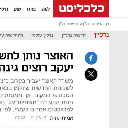
24/7
באזז
שוק
נדל"ן
דף הבית
נדל''ן
חדשות נדל''ן
נדל''ן
חדשות נדל''ן
נדל"ן עולמי
התחדשות עיר
האוצר נותן לתש
יעקב רוצים גינה
מ
לשכונות החדשות שיוקמו בבאר
הסכם גג במקום. אך ממסמכים 
תחת ההגדרה "תשתיות־על" תפ
לפרויקטים אחרים לגמרי, לפי ר
אמיתי גזית
07:03
21.03.17