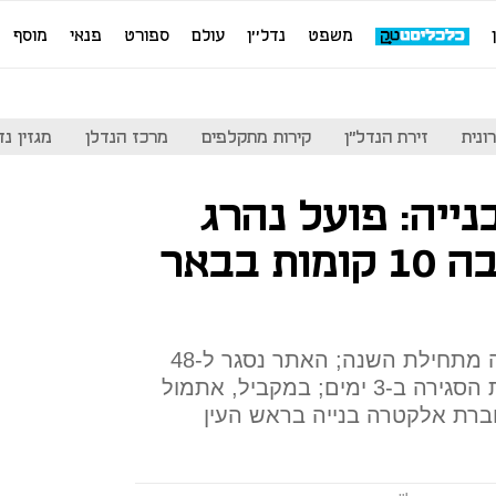
משפט
נדל''ן
עולם
ספורט
פנאי
מוסף
ונית
זירת הנדל"ן
קירות מתקלפים
מרכז הנדלן
מגזין נדל"ן
ייה: פועל נהרג
לאחר שנפל מגובה 10 קומות בבאר
זהו ההרוג ה-37 בתאונות עבודה מתחילת השנה; האתר נסגר ל-48
שעות, המפקח יכול להאריך את הסגירה ב-3 ימים; במקביל, אתמול
רת אלקטרה בנייה בראש העין