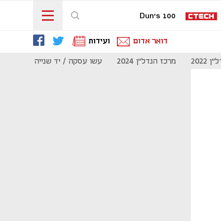
Dun's 100
דואר אדום
ועידות
 2022
מרכז הנדל"ן 2024
עשו עסקה / יד שנייה
מוסף נדל