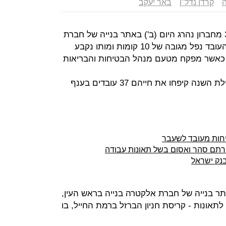
ה
קרדן נדל"ן
באר יעקב
קמאל עתמאן רג'וב, עובד בנייה בן 30 מחברון נהרג היום (ב') באתר בנייה של חברת
קרדן נדל"ן ברחוב ספיר בבאר יעקב. העובד נפל מגובה של 10 קומות ומותו נקבע
תר נסגר למשך 48 שעות כאשר מפקח מטעם מנהל הבטיחות והבריאות
את הצו בעוד 3 ימים (סה"כ 5). מתחילת השנה קיפחו את חייהם 37 עובדים בענף
טיחות מעובד לשעבר
ורתם סהר ואסום בשל תאונות עבודה
בנק ישראל
ר בנייה של חברת אלקטרה בנייה בראש העין,
תאונות - קריסת חניון הברזל ברמת החייל, בו