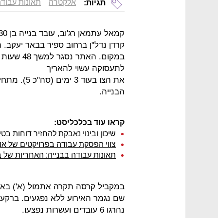
אלקטרה
תאונות עבוד
תגיות:
במקום. הא
לתעסוקה עשוי להאריך
הבנייה.
קראו עוד בכלכליסט:
שיכון ובינוי נאבקת להחזיר דוחות ב
צווי הפסקת עבודה בפרויקטים של א
תאונות עבודה בבנייה: האחריות של 
במקביל קרסה תקרה אתמול (א') באת
שם נגמר האירוע ללא נפגעים. ברקע ל
נהרגו 6 עובדים ועשרות נפצעו.