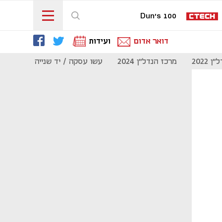
Dun's 100
דואר אדום
ועידות
 2022
מרכז הנדל"ן 2024
עשו עסקה / יד שנייה
מוסף נדל