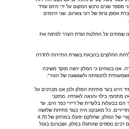
י מספר שנים נרכש המקום על ידי היזם עודד
רת אספן גרופ של רוני צארום. שני היזמים
נו שמחים על החלטת ועדת הערר לפתוח את
ם להיות החלוצים בהבאת בשורת התיירות לחדרה
. אנו בטוחים כי המלון יהווה מוקד משיכה
 משמעותית לתנופתה ולשגשוגה של העיר".
 היינו בעד פתיחת המלון ולכן אנו מברכים על
ן מתחמי בילוי והנאה לאורחיו. מתקני
הם בבעלות בלעדית של דיירי כפר הים, עד
ן הדיירים. כל מאבקנו היה כנגד פתיחת שלושה
אולמות אירועים שלא היו בתכנון המקורי של המלון, שחלקם יפעלו במרחק של 4.70
ם רבים נוספים שהתגלו במלון, ושבגינם בוטל