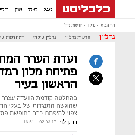
24/7
באזז
שוק
נדל"ן
דף הבית
נדל''ן
חדשות נדל''ן
נדל''ן
חדשות נדל''ן
נדל"ן עולמי
התחדשות עיר
ועדת הערר המחו
פתיחת מלון רמד
הראשון בעיר
בהחלטה קודמת הוועדה עצרה א
שהוגשה התנגדות של בעלי הדיר
צפוי להיפתח כבר בחופשת פס
דותן לוי
16:51
02.03.17