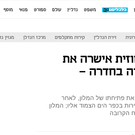
משפט
נדל''ן
עולם
ספורט
פנאי
מוסף
ונית
זירת הנדל"ן
קירות מתקלפים
מרכז הנדלן
מגזין נדל"ן
זית אישרה את
ה בחדרה -
ת פתיחתו של המלון, לאחר
ות בכפר הים הצמוד אליו; המלון
ח הקרובה