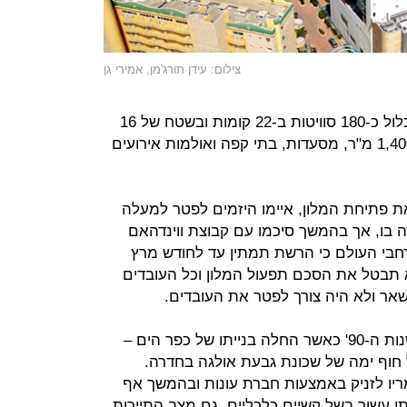
צילום: עידן תורג'מן, אמירי גן
המלון שייפתח הוא מלון 5 כוכבים שיכלול כ-180 סוויטות ב-22 קומות ובשטח של 16
אלף מ"ר, לא כולל מרכז כנסים של 1,400 מ"ר, מסעדות, בתי קפה ואולמות אירועים
פתיחת המלון, איימו היזמים לפטר למעלה
ודה בו, אך בהמשך סיכמו עם קבוצת ווינדהאם
בי העולם כי הרשת תמתין עד לחודש מרץ
 תבטל את הסכם תפעול המלון וכל העובדים
שאר ולא היה צורך לפטר את העובדים.
מלון רמדה החל לקרום עור וגידים בשנות ה-90' כאשר החלה בנייתו של כפר הים –
ל חוף ימה של שכונת גבעת אולגה בחדרה.
ו לזניק באמצעות חברת עונות ובהמשך אף
ו עשור בשל קשיים כלכליים. גם מצב התיירות