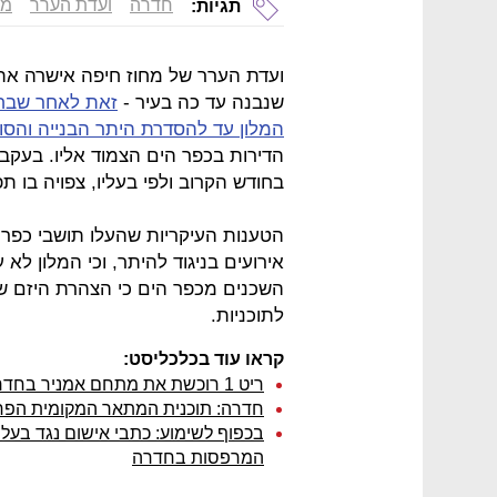
חדרה
ועדת הערר
מל
תגיות:
ועדת הערר של מחוז חיפה אישרה את 
שנבנה עד כה בעיר -
המלון עד להסדרת היתר הבנייה והסוגי
הדירות בכפר הים הצמוד אליו. בעקב
בחודש הקרוב ולפי בעליו, צפויה בו
הטענות העיקריות שהעלו תושבי כפר הי
אירועים בניגוד להיתר, וכי המלון לא
השכנים מכפר הים כי הצהרת היזם ש
לתוכניות.
קראו עוד בכלכליסט:
ריט 1 רוכשת את מתחם אמניר בחדרה תמורת כ-59 מיליון שקל
חדרה: תוכנית המתאר המקומית הפח
בכפוף לשימוע: כתבי אישום נגד בעלי
המרפסות בחדרה