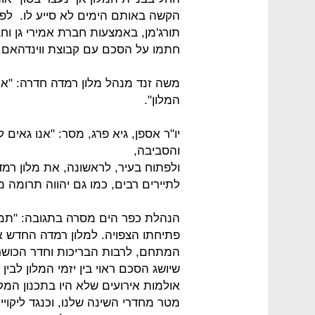
הקשה באותם הימים לא סייע לו. לפנ
תורג'מן, באמצעות חברת אמירי גן וחב
חתמו על הסכם עם קבוצת ווינדהאם.
משה זנד מנהל מלון רמדה חדרה: "א
המלון".
יו"ר אספן, גיא פרג, מסר: "אנו גאי
והסביבה,
ולפתוח בעיר, לראשונה, את מלון רמדה
לתיירים רבים, כמו גם יהווה תרומה
הנהלת כפר הים מסרה בתגובה: "תמיד
פתיחתו הצפויה. למלון רמדה החדש אי
המתחם, לרבות הבריכות וחדר הכושר 
שיושג הסכם ראוי בין יזמי המלון לבי
מטר מחדרי השינה שלנו, וכנגד ליקויי