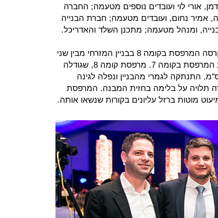
רידמן, אורי לוי ועובדים נוספים מטעמה; החברה
, אמיר נחום, ועובדים מטעמה; חברת הבנייה
ייה, ומנהל מטעמה; מתכנן השלד והאדריכל.
על פי מכתבי השימוע, ב- 24.12.13 קרסה המרפסת בקומה 8 בבניין המזרחי מבין שני
הבניינים בפרויקט, וגרמה גם לקריסת המרפסת בקומה 7. מרפסת קומה 8, שגודלה
מ"ר ועשויה מבטון מזוין בעובי 18 ס"מ, התנתקה לגמרי מהבניין ונפלה לגינה
קרקע. מרפסת קומה 7 נותרה תלויה על בלימה בחזית המבנה. המרפסת
וט מוטות ברזל עליונים בקורות שנשאו אותה.