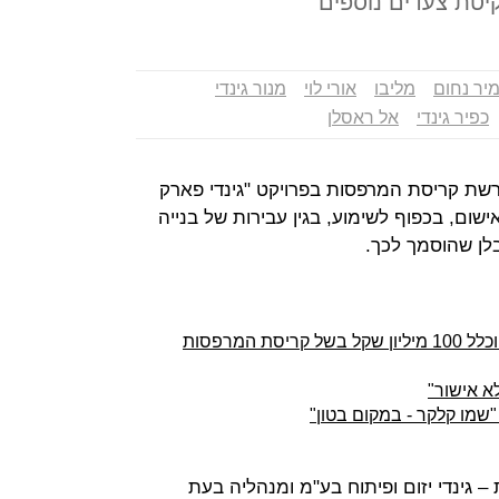
יטת צעדים נוספים"
יר נחום
מליבו
אורי לוי
מנור גינדי
כפיר גינדי
אל ראסלן
ה ל-15 חשודים בפרשת קריסת המרפסות בפרויקט "גינדי פארק
שום, בכפוף לשימוע, בגין עבירות של בנייה
בלן שהוסמך לכך.
גינדי השקעות תובעת ממליבו, הראל וכלל 100 מיליון שקל בשל קריסת המרפסות
א אישור"
שמו קלקר - במקום בטון"
 גינדי יזום ופיתוח בע"מ ומנהליה בעת