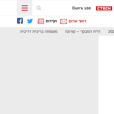
Dun's 100
דואר אדום
ועידות
דו"ח המבקר - קורונה
משפחה בריבית דריבית
תקשורת