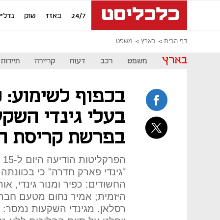
24/7
באזז
שוק
נדל"ן
דף הבית
בארץ
משפט
בארץ
משפט
רכב
דעות
קריירה
תיירות
בכפוף לשימוע: כ
בעלי גינדי השקע
בפרשת קריסת ה
הפ
"גינדי פארק חדרה" כי בכוונתה 
החשודים: כפיר ומנור גינדי, או
היזמית; אמיר נחום מטעם חברת
רסלאן. מגינדי השקעות נמסר: "