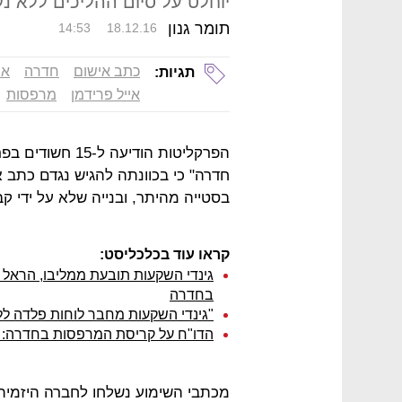
יוחלט על סיום ההליכים ללא נק
תומר גנון
14:53
18.12.16
כתב אישום
חדרה
אמ
תגיות:
אייל פרידמן
מרפסות
הפרקליטות הודיע
חדרה" כי בכוונתה להגיש נגדם כתב אי
בסטייה מהיתר, ובנייה שלא על ידי ק
קראו עוד בכלכליסט:
בחדרה
"גינדי השקעות מחבר לוחות פלדה לל
הדו"ח על קריסת המרפסות בחדרה: "
מכתבי השימוע נשלחו לחברה היזמית –