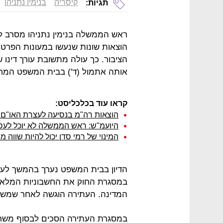
קיסריה
בנימין נתניהו
תגיות:
הוצאות שונות שנעשו במעונות הפרטיים
הציבור. כך עולה מתשובת עורך דינו ש
אותה אתמול (ד') בבית המשפט המחוז
קראו עוד בכלכליסט:
הוצאות רה"מ בנסיעה לעצרת האו"ם - 8 מיליון שקל; 1,750 דולר למא
היועמ"ש: ראש הממשלה לא יוכל לעסוק
המינוי של רמי סדן יכול להיות שווה מי
הדיון בבית המשפט נערך בהמשך לע
במסגרת החוק את החשבוניות המלאו
המדינה. העתירה הוגשה לאחר שמשר
במסגרת העתירה הסכים לבסוף משר