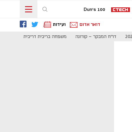
Dun's 100
דואר אדום
ועידות
דו"ח המבקר - קורונה
משפחה בריבית דריבית
תקשורת