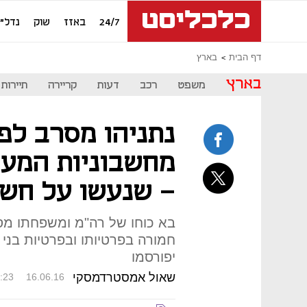
24/7
באזז
שוק
נדל"ן
דף הבית
בארץ
בארץ
משפט
רכב
דעות
קריירה
תיירות
מחשבוניות המעו
- שנעשו על חשב
בא כוחו של רה"מ ומשפחתו מס
יפורסמו
שאול אמסטרדמסקי
:23
16.06.16