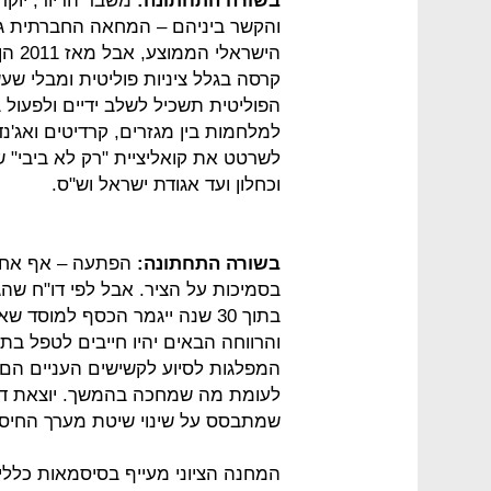
בשורה התחתונה:
משבר הדיור, יוקר
והקשר ביניהם – המחאה החברתית גי
הישר
קרסה בגלל ציניות פוליטית ומבלי 
הפוליטית תשכיל לשלב ידיים ולפעול ב
למלחמות בין מגזרים, קרדיטים ואג'נ
לשרטט את קואליציית "רק לא ביבי" ש
וכחלון ועד אגודת ישראל וש"ס.
בשורה התחתונה:
הפתעה – אף אחד 
בתוך 30 שנה ייגמר הכסף למוס
והרווחה הבאים יהיו חייבים לטפל ב
המפלגות לסיוע לקשישים העניים הם 
לעומת מה שמחכה בהמשך. יוצאת דופן
שמתבסס על שינוי שיטת מערך החיסכון
המחנה הציוני מעייף בסיסמאות כללי