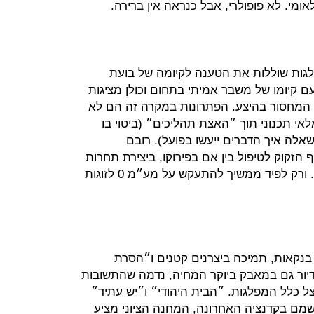
מי. לא פופולרי, אבל כנראה אין ברירה.
ות שוללות את הטענה לקיומה של בועת
עם קיומו של משבר אמיתי בתחום וכולן מציגות
א המחסור בהיצע. הפתרונות במקרה זה הם לא
לאי תכנוני תוך ״האצת תהליכים״ (ביטוי בו
לה איך הדברים ייעשו בפועל). רובם
הזקוק לטיפול בין אם בפירוקו, ביצירת תחרות
לו או בהחלה של רפורמה כלשהי עליו. ורק לפיד ממשיך להתעקש על מע״מ 0 לזוגות
 מזון, בנקאות, תמיכה ביצרנים קטנים ו״הסרת
דיור גם במאבק ביוקר המחיה, נדמה שהתשובות
ל כלל המפלגות. ״הבית היהודי״ ו״יש עתיד״
שמם בקדנציה האחרונה, המחנה הציוני מציע