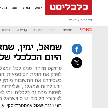
24/7
באזז
שוק
נדל"ן
דף הבית
בארץ
בארץ
משפט
רכב
דעות
קריירה
תיירות
שמאל, ימין, שמא
היום הכלכלי של
פרויקט מיוחד: פנינו לכל המפ
לפרק את חומת הסיסמאות והה
כשסידרנו את התשובות מימין 
יודע להיות שמאלני, ושליהדות
לפחות מבחינה כלכלית. ומי לא 
לציבור? הליכוד, ש"ס וישראל בי
רוני זינגר, שאול אמסטרדמסקי, אור