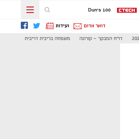
Dun's 100
דואר אדום
ועידות
דו"ח המבקר - קורונה
משפחה בריבית דריבית
תקשורת