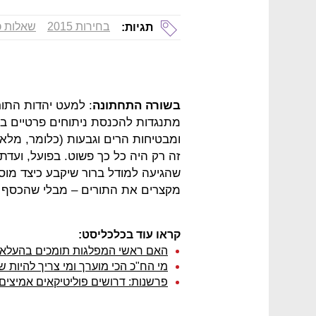
בחירות 2015
שאלות כ
תגיות:
בשורה התחתונה
: למעט יהדות התור
מתנגדות להכנסת ניתוחים פרטיים ב
ומבטיחות הרים וגבעות (כלומר, מלא
זה רק היה כל כך פשוט. בפועל, ועד
שהגיעה למודל ברור שיקבע כיצד מוס
מקצרים את התורים – מבלי שהכסף פש
קראו עוד בכלכליסט:
האם ראשי המפלגות תומכים בהעלאת
מי הח"כ הכי מוערך ומי צריך להיות 
פרשנות: דרושים פוליטיקאים אמיצים