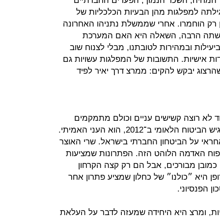
 המחיה, השכר הנמוך, הפערים החברתיים
לתה למפלגות מהן הבעיות הכלכליות של
אלי הממוצע, אבל מאז 2011 הן רק הוחמרו. אחרי שממשלת נתניהו האחרונה
שעשתה הרבה, השאלה היא האם המערכת
יעילות ובמהירות לטובתנו, מבלי לצנוח שוב
דות אישיות. התשובות של המפלגות עשויות גם
הרצוג יבקש להקים: ממרצ דרך יאיר לפיד
לא רוצה קשישים עניים וכולם מתמקמים
בסמיכות על הציר. אבל לפי דו"ח שהגיש הביטוח הלאומי ב־2012, הוא העני האמיתי.
ד שאחראי על הביטחון החברתי בישראל. שרי האוצר
תפוח האדמה הלוהט הזה. הפתרונות שמציעות
כמובן מבורכים, אבל הם רק קצה הקרחון
 היא ״כולנו״ של כחלון שמציע פתרון אחר
 הפנסיוני.
ות, ומרצ היא היחידה שמעזה לדבר על העלאת