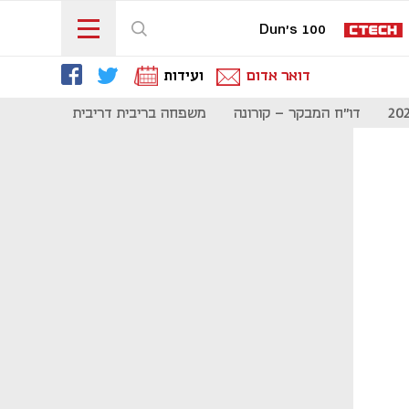
Dun's 100
דואר אדום
ועידות
דו"ח המבקר - קורונה
משפחה בריבית דריבית
תקשורת