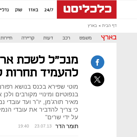
24/7
באזז
שוק
נדל"ן
דף הבית
בארץ
בארץ
משפט
רכב
דעות
קריירה
תיירות
מנכ"ל לשכת ארגו
להעמיד תחרות ל
מוטי שפירא בכנס בנושא רפורמה
בנפוטיזם ומינויי מקורבים ולכן א
מאיר תורג'מן, יו"ר ועד עובדי
כי צריך להדביר את עובדי הנמ
על ידי שרים"
תומר הדר
19:40
23.07.13