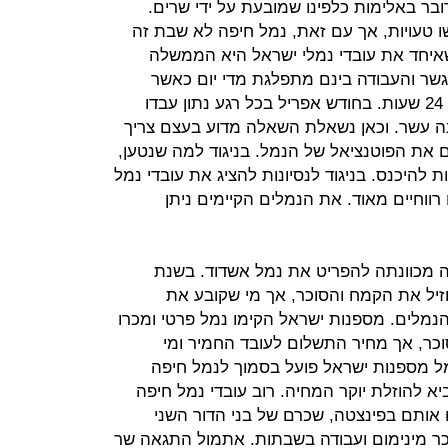
בר באלימות כלפינו שמובעת על ידי שרים.
ו טעויות, אך עם זאת, נמל חיפה לא שבת זה
שאיחד את עובדי נמלי ישראל היא הממשלה
 חיפה כיום יש 18 מנופי גשר והעבודה בינם מתפלגת מדי יום כאשר
העבודה בנמל חיפה מתבצעת במשך 24 שעות. בחודש אפריל בכל רגע נתון עבדו
 עשר. וכאן נשאלת השאלה מדוע בעצם צריך
את הפוטנציאל של הנמל. בניגוד למה שנטען,
ת להיכנס. בניגוד לנסיונות להציג את עובדי נמל
רווחיים מאוד. את הנמלים הקיימים ניתן
ה מכוונתה להפריט את נמל אשדוד. בשנת
י יוזיל את הקמח והסוכר, אך מי שקובע את
נמלים. מספנות ישראל הקימו נמל פרטי ומכרו
וכר, אך מחיר התשלום לעובד החמיר ומי
נמל מספנות ישראל פועל בסמוך לנמל חיפה
יא להוזלת יוקר המחיה. רוב עובדי נמל חיפה
ם אותם בפינצטה, שכרם של בני הדור השני
ר מינימום ועבודה בשבתות. אתמול התגאה שר