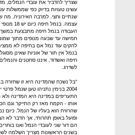
שצריך להדביר את עובדי הנמלים, מדו
עשינו טעויות בדיוק כפי שממשלות עש
שנתיים וחצי. למרבה האירוניה, מה 
עצמה. בנמל
חמישה עד שבעה מנופים מתוך שמונה
להקים עוד נמל אם בחיפה לא ממצים 
בנמל אין תור של אוניות שאינן מסוגלו
חיפה ואשדוד, איננו סחטנים והנמלים 
לשדרג.
"בל נשכח שהמדינה היא זו שחזרה ב
2004 בנימין נתניהו טען שנמל פרט
התעריפים במדינה היא המדינה ולא ה
אותו - הקמח מאז רק התייקר וגם הס
שהרוויח הוא בעליו של הנמל. כיום 
ופועל באופן תחרותי, אך הדבר לא הב
הם דור שני לעובדי הנמל ואנו בוחרי
בשנים הראשונות מצריך השלמה לשכ