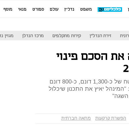
משפט
נדל''ן
עולם
ספורט
פנאי
מוסף
ונית
זירת הנדל"ן
קירות מתקלפים
מרכז הנדלן
מגזין נדל"ן
ת הסכם פינוי
מתחם שדה דב משתרע על שטח של כ-1,300 דונם, כ-800 דונם
המינהל יאיץ את התכנון שיכלול
 השגה"
הפשרת קרקעות
מחאה חברתית