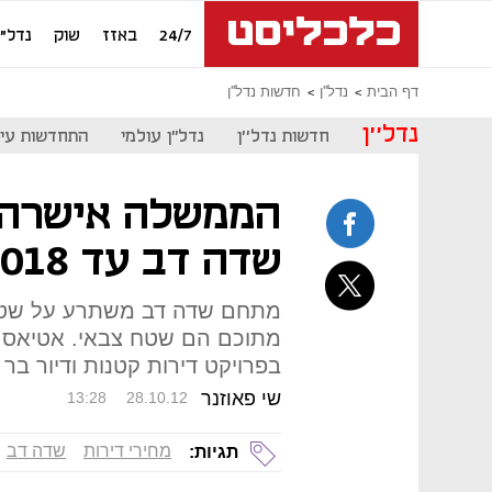
24/7
באזז
שוק
נדל"ן
דף הבית
נדל''ן
חדשות נדל''ן
נדל''ן
חדשות נדל''ן
נדל"ן עולמי
התחדשות עיר
הממשלה אישרה א
שדה דב עד 2018
מתוכם הם שטח צבאי. אטיאס: "
בפרויקט דירות קטנות ודיור בר
שי פאוזנר
13:28
28.10.12
מחירי דירות
שדה דב
תגיות: