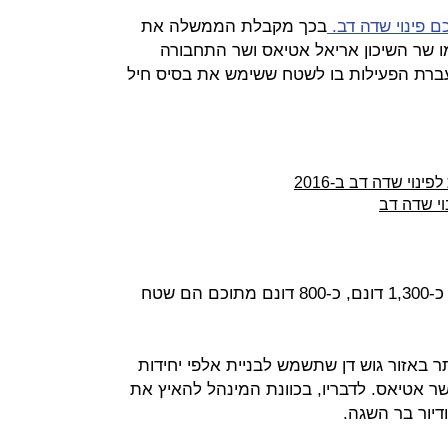
 פינוי שדה דב.
בכך מקבלת הממשלה את
מו שר השיכון אריאל אטיאס ושר התחבורה
עברת הפעילות בו לשטח ששימש את בסיס חיל
י שדה דב
מתחם שדה דב משתרע על שטח של כ-1,300 דונם, כ-800 דונם מתוכם הם שטח
 באזור גוש דן שתשמש לבניית אלפי יחידות
שר אטיאס. לדבריו, בכוונת המינהל להאיץ את
דיור בר השגה.