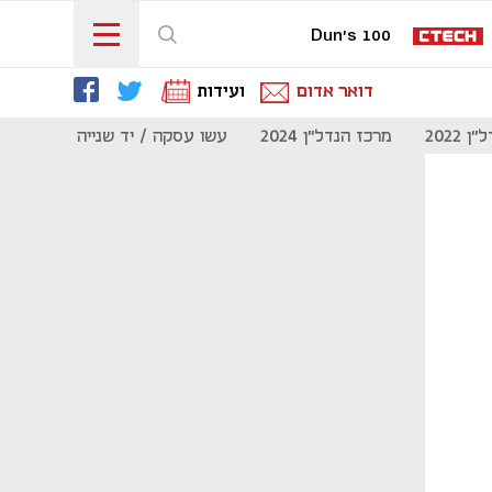
Dun's 100
דואר אדום
ועידות
 2022
מרכז הנדל"ן 2024
עשו עסקה / יד שנייה
מוסף נדל