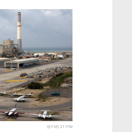
שדה דב (ארכיון)