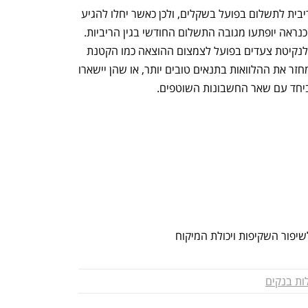
לווים רבים מתקשים לתרגם את שיעור הריבית לתשלום בפועל בשקלים, ולכן כאשר יחלו להגיע 
ההודעות על תשלומי הריבית, רבים מהם כנראה יופתעו מגובה התשלום החודשי בגין הריביות. 
השאלה היא אם ההודעות הללו יובילו גם לנקיטת צעדים בפועל לצמצום ההוצאה כמו הקטנת 
החובות על ידי צמצום הוצאות או ניסיון למחזר את ההלוואות בתנאים טובים יותר, או שהן יישארו 
יחד עם שאר החשבונות השוטפים.
לשיפור השקיפות ויכולת המיקוח
ות בנקים