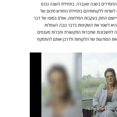
חוק הדיווח ללקוחות הבנקים נחקק בחוק ההסדרים בשנה שעברה. בתחילת השנה נכנס 
לתוקף חלקו הראשון, המחייב את הבנקים לשלוח ללקוחותיהם בתחילת החודש סיכום של 
תשלומי העמלות. בבנקים ביקשו דחייה ביישום החוק בעקבות המלחמה, אולם בסופו של דבר 
לא קיבלו דחייה משמעותית. מטרת החוק היא לשפר את השקיפות בדבר גובה העמלות 
והריביות הנגבות מלקוחות הבנקים, בדומה לחשבונות שחברות התקשורת וחברות מענפים 
נוספים שולחים ללקוחות, וכן כדי להעלות את המודעות של הלקוחות ולדרבן אותם להתמקח 