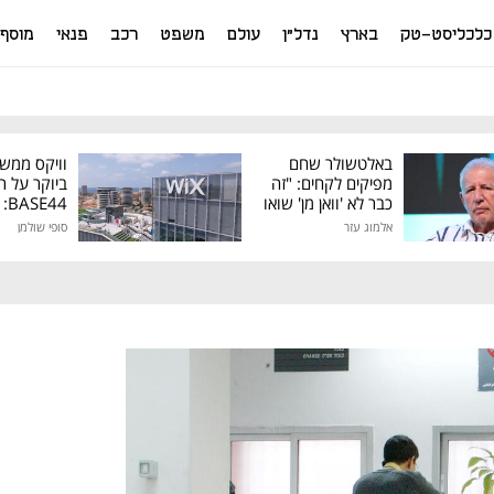
כלכליסט-טק
בארץ
נדל"ן
עולם
משפט
רכב
פנאי
מוסף
באלטשולר שחם
וויקס ממש
מפיקים לקחים: "זה
ביוקר על ר
כבר לא 'וואן מן' שואו
44
של גילעד"
אלמוג עזר
סופי שולמן
מיליון דולר