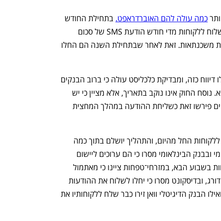
תר 
כמה עולה להם האוברדראפט.
 בתחילת החודש 
נכנס לתוקף החוק המחייב את הבנקים לשלוח ללקוחות מדי חודש הודעת SMS של סכום 
הריביות שנגבו מהם בחודש החולף, לרבות משכנתאות. זאת לאחר שבתחילת השנה הם החלו 
ככל הידוע, רוב לקוחות הבנקים טרם קיבלו דיווח כזה, ומבדיקת כלכליסט עולה כי ברוב הבנקים 
הגדולים משלוח ההודעות יחל בשבוע הבא. נוסח החוק אינו נוקב בתאריך, אלא מציין כי יש 
לשלוח בתחילת החודש, ולכן חלק מהבנקים פירשו זאת כשליחת ההודעה במהלך המחצית 
מבנק הפועלים נמסר כי ההודעות יישלחו ללקוחות החל מהיום, והתהליך יושלם בתוך כמה 
ימים, בהתחשב בחג השבועות. בבנק לאומי ובבנק הבינלאומי מסרו כי הם ערוכים ליישום 
ההוראה ויחלו לשלוח את ההודעות ללקוחות בשבוע הבא, במזרחי־טפחות ציינו כי מאתמול 
החלה שליחת ההודעות ללקוחות באופן מדורג, ובדיסקונט מסרו כי יחלו לשלוח את ההודעות 
לאחר חג השבועות, שיחול בשבוע הבא. ואילו הבנק הדיגיטלי וואן זירו כבר שלח ללקוחותיו את 