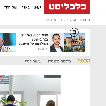
24/7
באזז
שוק ההון
דף הבית
הכסף
צרכנות פיננסית
מחיר הבניין בארה"ב
צנח ב-90%,
כלכליסט
דיגיטל
והחלומות על תשואה
גבוהה התנפצו
אלמוג עזר
הכסף
צרכנות פיננסית
עושות כסף