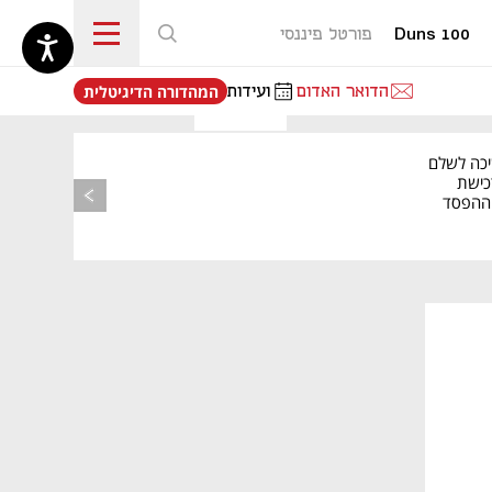
Duns 100
פורטל פיננסי
נפתח בכרטיסייה חדשה
הדואר האדום
ועידות
המהדורה הדיגיטלית
יכה לשלם
כישת
BASE: ההפסד
הרבעוני זינק ל-76