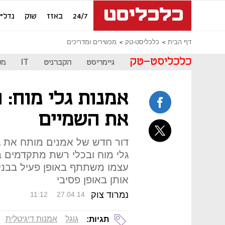
24/7
באזז
שוק
נדל"ן
דף הבית
כלכליסט-טק
מכשירים ומדריכים
כלכליסט-טק
גיימריסט
הקברניט
IT
מכ
אמנות גלי מוח:
את השמיים
דור חדש של אמנים מותח את ג
גלי מוח ובכלי רשת מתקדמים ב
עצמו משתתף באופן פעיל בבניית
אותן באופן פסיבי
נמרוד צוק
11:12
27.04.14
גוגל
אמנות דיגיטלית
תגיות: