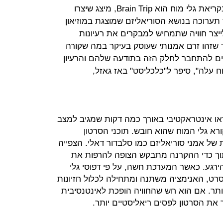
פרויקט אמנותי נוסף שעושה שימוש בקריאת גלי מוח הוא Brain Trip, מיצג שיצרו
ודיו ההולנדי Rhinofly עבור תערוכה בנושא הסוריאליזם שמוצגת במוזיאון
ייצר חוויה שתמחיש למבקרים את רעיונות
 שזהו זרם אמנותי שעוסק בעיקר במה שקורה
ים להתחבר לחלק הזה בתודעה שלהם והרעיון
 עלה", סיפר ל"כלכליסט" באז גאזל,
Br עומד סרטון וידאו אינטראקטיבי באורך כמה דקות שמגיב למצב
רא גלי המוח שהוא חובש. תוכני הסרטון
של אמני סוריאליזם כמו סלבדור דאלי. הצפייה
וך כדי ההקרנה מתבקש הצופה להרפות את
ירגע. כאשר המערכת חשה, על פי דפוסי גלי
סרט, האנימציה משתנה ומתחילה לכלול חזיונות
יותר. אם הוא חש שהחוויה הופכת לאינטנסיבית
 את הסרטון לפסים ריאליסטיים יותר.