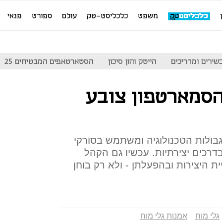
משפט
כלכליסט-טק
עולם
ספורט
פנאי
שירים ומדריכים
הייטק והון סיכון
הסטארטאפים המבטיחים 25
 הסמארטפון צובע
בולות הטכנולוגיה ומשתמש בסורקי
דרכים יצירתיות. עכשיו גם הקהל
 היצירות ובהפעלתן - ולא רק בוחן
גלי מוח
אמנות גלי מוח