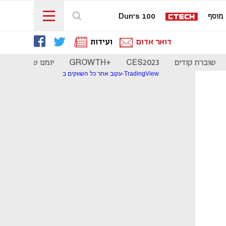
מוסף
Dun's 100
דואר אדום
ועידות
שוברת קודים
CES2023
+GROWTH
יומנו של סטארט
עקוב אחר כל השווקים ב-TradingView