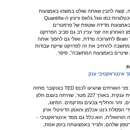
זרה, קשה להבין שאתה שולט במשהו באמצעות
המחשבה שלך בלבד", אמר גאזל. "טכנולוגיות כמו גוגל גלאס ורעיון ה-Quantifie
ים באמצעות מדידה שוטפת של פרמטרים
מן האחרון וזה יוצר עניין רב גם סביב הפרויקט
שלנו. אנחנו מתכננים להפוך את Brain Trip לתערוכה נודדת, ואולי גם להפוך אותה
מחשבה להרחיב את זה לפרויקט שייקח עבודות
ן שינויים באמצעות המחשבה", סיפר.
ת
סך אינטראקטיבי ענק
בחודש שעבר, במשך שבוע, קידם את פני האורחים שהגיעו לכנס TED בוונקובר מחזה
מרשים מאוד ולא שגרתי: רשת צבעונית ענקית, באורך 227 מטר, שהיתה בעצם חלון
ם, זהר והחליף צבעים ומרקמים. המיצג,
 ידי הפסלת ג'נט אכלמן והאמן הדיגיטלי ארון
ה הוויזואלית, הוא כלל גם ממד אינטראקטיבי -
רטפון שלהם, ולצייר באמצעותה בזמן אמת,