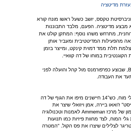
בעזרת מדיטציה
מאוניברסיטת טקסס, יושב כשעל ראשו מונח קורא
חשב. הוא מבצע מדיטציה. הפעם, מלבד התבוננות
ת רוחנית, מתרחש משהו נוסף: המתקן קולט את
אה מהפעילות המדיטטיבית ומעביר אותן
מת תלת ממד דמוית קינקט, ומייצר בזמן
ת הקוגנטיבית במוחו של דה קוואיי.
התוצאה היא מיצג בשם Biomediation, שבוצע כפרפורמנס מול קהל והועלה לפני
עד את העבודה.
"המכשיר קלט 15 תדרים שונים של גלי מוח, כש־14 חיישנים מיפו את הגוף של דה
ט" ז'ואאו ביירה, אמן ויזואלי שיצר את
Biomediation יחד עם דה קוואיי, במימון של מרכז Ammeman לאמנות וטכנולוגיה
לי המוח, לצד מחוות פיזיות כמו תנועות
יגר לצלילים שיצרו את פס הקול. "המטרה