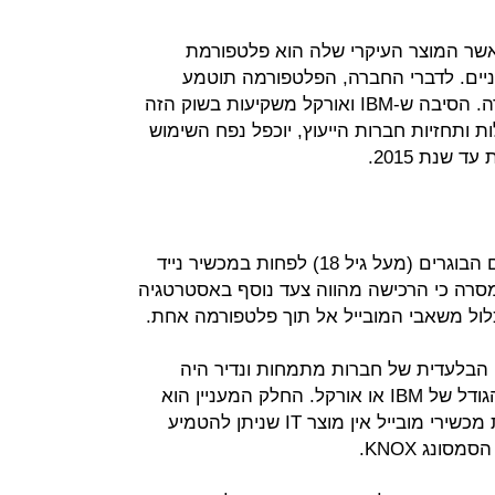
שר המוצר העיקרי שלה הוא פלטפורמת
יים. לדברי החברה, הפלטפורמה תוטמע
במסגרת קו ה-middleware של החברה. הסיבה ש-IBM ואורקל משקיעות בשוק הזה
 ותחזיות חברות הייעוץ, יוכפל נפח השימוש
 שנת 2015.
כבר כיום, משתמשים 81% מהעובדים הבוגרים (מעל גיל 18) לפחות במכשיר נייד
, לצורך עבודתם השוטפת. IBM מסרה כי הרכישה מהווה צעד נוסף באסטרטגיה
ול משאבי המובייל אל תוך פלטפורמה אחת.
ה נחלתן הבלעדית של חברות מתמחות ונדיר היה
למצוא מוצר בתחום מחברות בסדר הגודל של IBM או אורקל. החלק המעניין הוא
שחוץ מבלקברי, למעשה, לאף יצרנית מכשירי מובייל אין מוצר IT שניתן להטמיע
ונג KNOX.