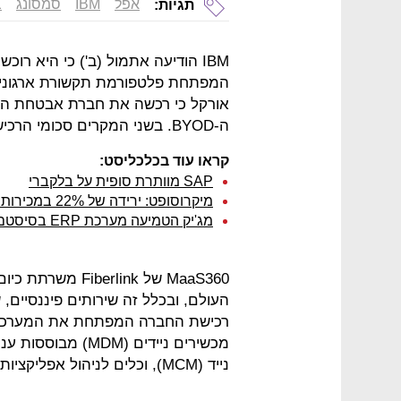
אפל
IBM
סמסונג
ב
תגיות:
ה-BYOD. בשני המקרים סכומי הרכישות לא נמסרו.
קראו עוד בכלכליסט:
SAP מוותרת סופית על בלקברי
מיקרוסופט: ירידה של 22% במכירות של ווינדוס ללקוחות פרטיים
מג'יק הטמיעה מערכת ERP בסיסטם מעבדות
MaaS360 של rlink
רכישת החברה המפתחת את המערכת הז
מכשירים ניידים (M
נייד (MCM), וכלים לניהול אפליקציות (MAM).