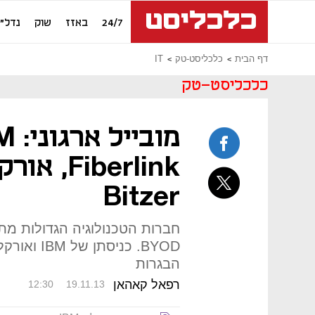
24/7
באזז
שוק
נדל"ן
דף הבית
כלכליסט-טק
IT
כלכליסט-טק
Fiberlink
Bitzer
חברות הטכנולוגיה הגדולות מתח
BYOD. כני
הבגרות
רפאל קאהאן
12:30
19.11.13