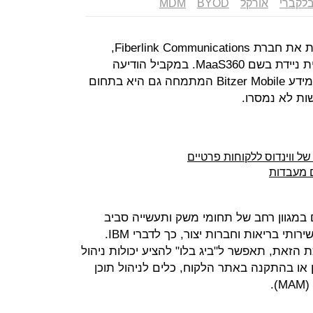
לקברי
אורקל
BYOD
MDM
IBM הודיעה אתמול (ב') כי היא רוכשת את חברת Fiberlink Communications,
המפתחת פלטפורמת תקשורת ארגונית ניידת בשם MaaS360. במקביל הודיעה
אורקל כי רכשה את חברת אבטחת המידע Bitzer Mobile המתמחה גם היא בתחום
Fibe משרתת כיום במגוון רחב של תחומי משק ותעשייה סביב
העולם, ובכלל זה שירותים פיננסיים, שירותי בריאות וחברות יצור, כך לדברי IBM.
את, תאפשר ל"ביג בלו" להציע יכולות ניהול
MD) מבוססות ענן או בהתקנה באתר הלקוח, כלים לניהול תוכן