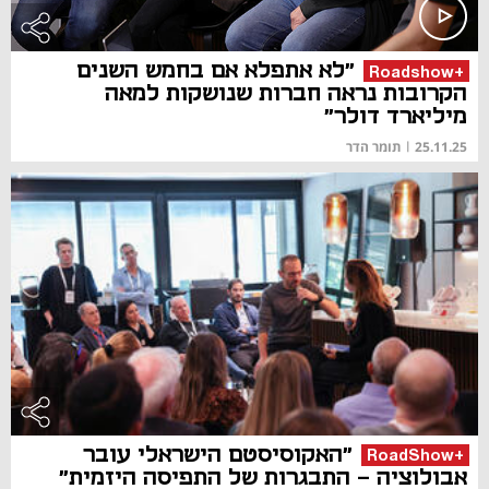
"לא אתפלא אם בחמש השנים
+Roadshow
הקרובות נראה חברות שנושקות למאה
מיליארד דולר"
25.11.25
|
תומר הדר
"האקוסיסטם הישראלי עובר
+RoadShow
אבולוציה - התבגרות של התפיסה היזמית"