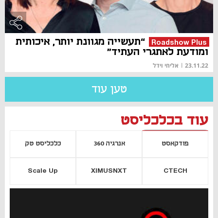
“תעשייה מגוונת יותר, איכותית
Roadshow Plus
ומודעת לאתגרי העתיד"
23.11.22
|
אליחי וידל
טען עוד
עוד בכלכליסט
פודקאסט
אנרגיה 360
כלכליסט טק
Scale Up
XIMUSNXT
CTECH
יסייה חדשה
נפתח בכרטיסייה חדשה