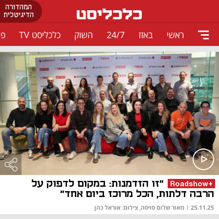
המהדורה
הדיגיטלית
ראשי
באזז
24/7
השוק
כלכליסט TV
פו
"זו הזדמנות: במקום לדפוק על
+Roadshow
הרבה דלתות, הכל מרוכז ביום אחד"
25.11.25
|
מאור שלום סויסה, צילום: אוראל כהן