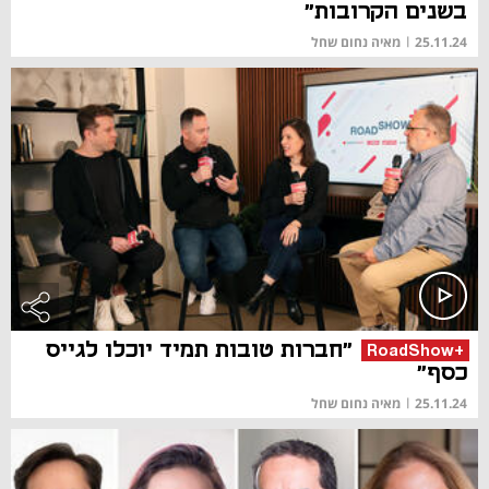
בשנים הקרובות"
25.11.24
|
מאיה נחום שחל
"חברות טובות תמיד יוכלו לגייס
+RoadShow
כסף"
25.11.24
|
מאיה נחום שחל