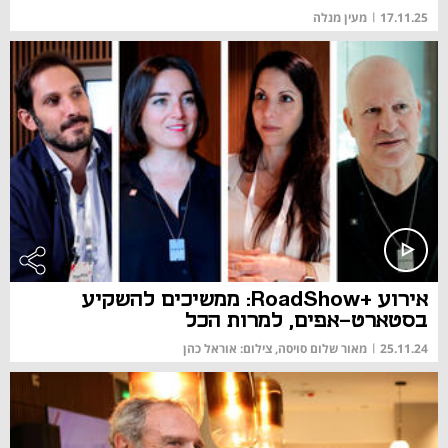
17.11.25
|
מעין מנלה
אירוע +RoadShow: ממשיכים להשקיע
בסטארט-אפים, למרות הכל
25.11.24
|
מאור שלום סויסה, צילום: אוראל כהן