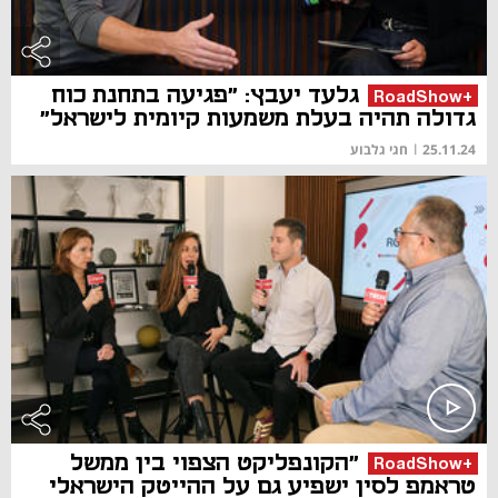
גלעד יעבץ: "פגיעה בתחנת כוח
+RoadShow
גדולה תהיה בעלת משמעות קיומית לישראל"
25.11.24
|
חגי גלבוע
"הקונפליקט הצפוי בין ממשל
+RoadShow
טראמפ לסין ישפיע גם על ההייטק הישראלי