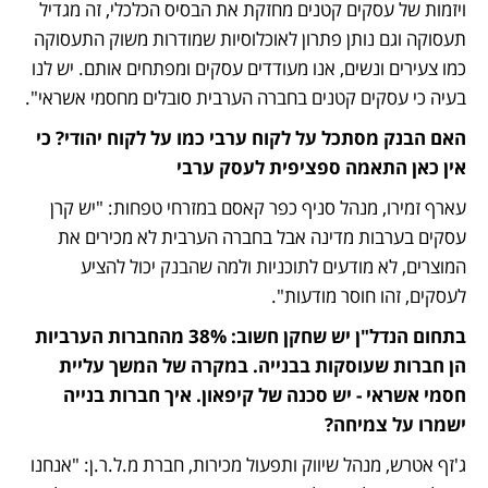
ויזמות של עסקים קטנים מחזקת את הבסיס הכלכלי, זה מגדיל 
תעסוקה וגם נותן פתרון לאוכלוסיות שמודרות משוק התעסוקה 
כמו צעירים ונשים, אנו מעודדים עסקים ומפתחים אותם. יש לנו 
בעיה כי עסקים קטנים בחברה הערבית סובלים מחסמי אשראי".
האם הבנק מסתכל על לקוח ערבי כמו על לקוח יהודי? כי 
אין כאן התאמה ספציפית לעסק ערבי
עארף זמירו, מנהל סניף כפר קאסם במזרחי טפחות: "יש קרן 
עסקים בערבות מדינה אבל בחברה הערבית לא מכירים את 
המוצרים, לא מודעים לתוכניות ולמה שהבנק יכול להציע 
לעסקים, זהו חוסר מודעות".
בתחום הנדל"ן יש שחקן חשוב: 38% מהחברות הערביות 
הן חברות שעוסקות בבנייה. במקרה של המשך עליית 
חסמי אשראי - יש סכנה של קיפאון. איך חברות בנייה 
ישמרו על צמיחה?
ג'זף אטרש, מנהל שיווק ותפעול מכירות, חברת מ.ל.ר.ן: "אנחנו 