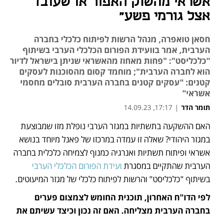
אשראי מהשוק האפור או שעובד
אצל גורמי פשע"
חסאן טואפרה, מנהל הרשות לפיתוח כלכלי בחברה
הערבית, אמר בוועידת הפורום הכלכלי הערבי בשיתוף
"כלכליסט": "פחות מאחוז מהאשראי שניתן בישראל לדיור
הוא לחברה הערבית"; מוחמד קסום מהסוכנות לעסקים
קטנים: "עסקים קטנים בחברה הערבית סובלים מחסמי
אשראי"
תומר הדר
|
17:17, 14.09.23
האם ההשקעה בתשתיות במגזר הערבי נופלת מזו שמבוצעת 
נפתח בכרטיסייה חדשה
נפתח בכרטיסייה חדשה
במגזר היהודי? שאלה זו עמדה במרכזו של פאנל מיוחד בנושא 
אשראי ופיתוח תשתיות ואנרגיה כמנוף לצמיחה כלכלית בחברה 
הערבית שהתקיים במסגרת 
ועידת הפורום הכלכלי הערבי
בשיתוף "כלכליסט" והרשות לפיתוח כלכלי של מגזר המיעוטים.
לפי הדו"ח האחרון, תוכנית החומש לצמצום פערים 
בחברה הערבית מצליחה. האם זה נכון וכיצד עשיתם את 