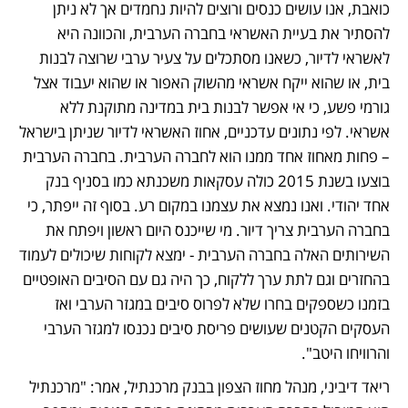
כואבת, אנו עושים כנסים ורוצים להיות נחמדים אך לא ניתן 
להסתיר את בעיית האשראי בחברה הערבית, והכוונה היא 
לאשראי לדיור, כשאנו מסתכלים על צעיר ערבי שרוצה לבנות 
בית, או שהוא ייקח אשראי מהשוק האפור או שהוא יעבוד אצל 
גורמי פשע, כי אי אפשר לבנות בית במדינה מתוקנת ללא 
אשראי. לפי נתונים עדכניים, אחוז האשראי לדיור שניתן בישראל 
– פחות מאחוז אחד ממנו הוא לחברה הערבית. בחברה הערבית 
בוצעו בשנת 2015 כולה עסקאות משכנתא כמו בסניף בנק 
אחד יהודי. ואנו נמצא את עצמנו במקום רע. בסוף זה ייפתר, כי 
בחברה הערבית צריך דיור. מי שייכנס היום ראשון ויפתח את 
השירותים האלה בחברה הערבית - ימצא לקוחות שיכולים לעמוד 
בהחזרים וגם לתת ערך ללקוח, כך היה גם עם הסיבים האופטיים 
בזמנו כשספקים בחרו שלא לפרוס סיבים במגזר הערבי ואז 
העסקים הקטנים שעושים פריסת סיבים נכנסו למגזר הערבי 
והרוויחו היטב".
ריאד דיביני, מנהל מחוז הצפון בבנק מרכנתיל, אמר: "מרכנתיל 