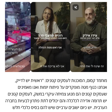
זה שינה לי את החיים: איך עידו איז'ק הופך את הסמארטפון לכלי צילום מקצועי_v
אני לא צריכה את המשרד: רונית שרעבי-חדד מנהלת ארגון של 30000 עובדים מכל מקום_v
טכנולוגיה זה לא רק בהייטק: גם תעשיי
מוחמד קסום, הסוכנות לעסקים קטנים: "ראשית יש לדייק, 
אנחנו כגוף מטה מופקדים על פיתוח יזמות ואנו מאמינים 
שעסקים קטנים הם מנוע צמיחה עיקרי במשק, לעסקים קטנים 
יש תרומה אדירה לכלכלה והם יכולים לתת פתרון לבעיות בחברה 
הערבית. יש כיום ישובים ערביים שיש להם בסיס כלכלי חלש 