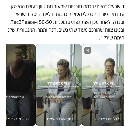
בישראל: "הייתי בכמה תוכניות שמעודדות גיוון בעולם ההייטק.  
עבדתי בפורום הכלכלי העולמי כרכזת חוליית הייטק בישראל 
ובגדה. לאחר מכן השתתפתי בתוכניות 50-50 ו-Tec2Peace, 
ובנינו צוות שהורכב מעוד שתי נשים, דנה ותמר. המנטורית שלנו 
היתה שירלי".
כלכליסט דיגיטל "חינוך הוא המשימה של החיים שלי"_v
חינוך הוא המשישמה של החיים שלי - V
בתור מנכל אני מקבל מאות הח