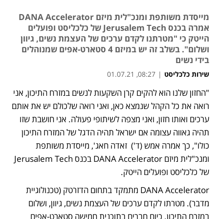
מייסדת משותפת ומנכ"לית מיזם DANA Accelerator
אמרה בכנס Jerusalem Tech של כלכליסט ופועלים
הייטק כי "מטרתנו לקדם ערכים של העצמת נשים, גיוון
ושלום". בשלב זה יש במיזם 4 סטארט-אפים שמנוהלים
בידי נשים
שירות כלכליסט
|
08:27, 01.07.21
"החזון שלנו הוא להקים קרן השקעות לנשים במזרח התיכון, אני 
רואה את כל הקהל שנמצא כאן, ואני רואה שלכולם יש את אותם 
ערכים ואותו חזון, ואני מצפה לשיתופי פעולה. אני חושבת שזו 
תהיה גאווה עצומה אם ישראל תהיה הדגל של המזרח התיכון 
כולו", כך אמרה אמש (ד')  זאדה חאג', מייסדת משותפת 
ומנכ"לית מיזם DANA Accelerator בכנס Jerusalem Tech 
של כלכליסט ופועלים הייטק.
DANA Accelerator מתמקד בתחום הדזרטק (טכנולוגיית 
מדבר). מטרתו לקדם ערכים של העצמת נשים, גיוון, ושלום 
במזרח התיכון. כיום חברים בתוכנית חמישה סטארט-אפים 