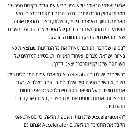
אלא שאירוע טראומטי ולא צפוי הביא את זאדה לקידום הפרויקט 
ממקום עמוק הרבה יותר: "דנה נהרגה בתאונת דרכים. היא 
האמינה בגיוון, בהעצמת נשים, ובשלום, ורצינו להנציח אותה. 
האירוע הזה התרחש בדיוק בזמן של הסכמי אברהם, ולכן חשבנו 
שאין מתאים מלהתמקד בתחום הדזרטק.
"בסופו של דבר, המדבר מאחד את כל המדינות שנמצאות כאן 
באזור, ישראל, מצרים, ואיחוד האמירויות. בסיוע המדהים של 
השותפה שלנו קטי וסרברג יצאנו לדרך.
"בשלב זה יש לנו ב-Accelerator סטארט-אפים המנוהלים בידי 
נשים, 4 בשלב הפרה-סיד ושלב הסיד, ואחד בשלב A. כעת 
אנחנו חושבים על מציאת בטא-סייט לסטארט-אפ בתחום 
המחצבות. אנחנו בוחנים אתרים במצרים, באבו דאבי, ובגדה 
המערבית. 
"ה-Accelerator שלנו נותן מעטפת מלאה. כל סטארט-אפ 
מקבל את התמיכה המלאה. ב-Accelerator אנחנו גם 